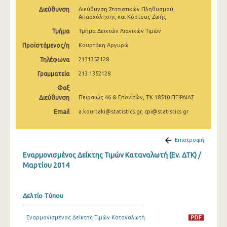
Απριλίου 2025
Διεύθυνση
Διεύθυνση Στατιστικών Πληθυσμού,
Απασχόλησης και Κόστους Ζωής
Μαρτίου 2025
Τμήμα
Τμήμα Δεικτών Λιανικών Τιμών
Φεβρουαρίου 2025
Προϊστάμενος/η
Κουρτάκη Αργυρώ
Τηλέφωνα
2131352128
Ιανουαρίου 2025
Γραμματεία
213 1352128
Δεκεμβρίου 2024
Φαξ
Διεύθυνση
Πειραιώς 46 & Επονιτών, ΤΚ 18510 ΠΕΙΡΑΙΑΣ
Νοεμβρίου 2024
Email
a.kourtaki@statistics.gr, cpi@statistics.gr
Οκτωβρίου 2024
Σεπτεμβρίου 2024
Επιστροφή
Αυγούστου 2024
Εναρμονισμένος Δείκτης Τιμών Καταναλωτή (Εν. ΔΤΚ) /
Μαρτίου 2014
Ιουλίου 2024
Ιουνίου 2024
Δελτίο Τύπου
Μαΐου 2024
Εναρμονισμένος Δείκτης Τιμών Καταναλωτή
Απριλίου 2024