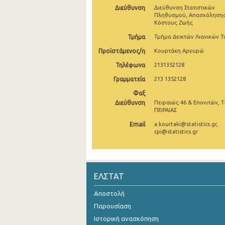
Διεύθυνση
Διεύθυνση Στατιστικών
Νοεμβρίου 2024
Πληθυσμού, Απασχόλησης
Κόστους Ζωής
Οκτωβρίου 2024
Τμήμα
Τμήμα Δεικτών Λιανικών Τ
Σεπτεμβρίου 2024
Προϊστάμενος/η
Κουρτάκη Αργυρώ
Τηλέφωνα
2131352128
Αυγούστου 2024
Γραμματεία
213 1352128
Ιουλίου 2024
Φαξ
Διεύθυνση
Πειραιώς 46 & Επονιτών, Τ
Ιουνίου 2024
ΠΕΙΡΑΙΑΣ
Μαΐου 2024
Email
a.kourtaki@statistics.gr,
cpi@statistics.gr
Απριλίου 2024
Μαρτίου 2024
ΕΛΣΤΑΤ
Φεβρουαρίου 2024
Αποστολή
Ιανουαρίου 2024
Παρουσίαση
Δεκεμβρίου 2023
Ιστορική ανασκόπηση