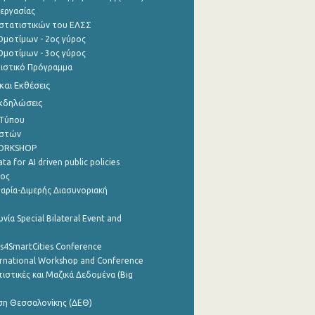
εργασίας
στατιστικών του ΕΛΣΣ
μοτίμων - 2ος γύρος
μοτίμων - 3ος γύρος
τιστικό Πρόγραμμα
αι Εκθέσεις
Εκδηλώσεις
 Τύπου
ηστών
WORKSHOP
a for AI driven public policies
ρος
αρία-Διμερής Διασυνοριακή
νία Special Bilateral Event and
cs4SmartCities Conference
ernational Workshop and Conference
ιστικές και Μαζικά Δεδομένα (Big
ση Θεσσαλονίκης (ΔΕΘ)