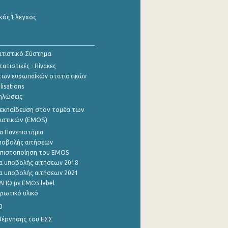
κός Έλεγχος
τιστικό Σύστημα
ατιστικές - Πίνακες
των ευρωπαΪκών στατιστικών
lisations
ηλώσεις
εκπαίδευση στον τομέα των
ιστικών (EMOS)
α Πανεπιστήμια
ποβολής αιτήσεων
η πιστοποίηση του EMOS
α υποβολής αιτήσεων 2018
α υποβολής αιτήσεων 2021
ΑΠΘ με EMOS label
ρωτικό υλικό
0
βέρνησης του ΕΣΣ