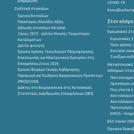
Ενημέρωση
COVID-19
Συλλογή στοιχείων
Κοινοβουλευτι
Έρευνα Βοοειδών
Στον κόσμο
Παγκόσμιες Αλυσίδες Αξίας
Δήλωση στοιχείων Intrastat
Ευρωπαϊκό Στα
Ξένιος ΖΕΥΣ - Δελτίο Κίνησης Τουριστικών
Ευρωπαϊκές Στ
Καταλυμάτων
Όροι χρήσης 
Δελτίο φοιτητή
Eurostat visua
Έρευνα Χρήσης Τεχνολογιών Πληροφόρησης
Συνέδρια-εκδ
Επικοινωνίας και Ηλεκτρονικού Εμπορίου στις
Επιχειρήσεις,έτους 2026
Μεταπτυχιακή 
Έρευνα Φορέων Γενικής Κυβέρνησης
επίσημων στατ
Παραγωγή και Πωλήσεις Βιομηχανικών Προϊόντων
Πιστοποιημέν
(PRODCOM)
Πρόσκληση υ
Δείκτες στη Βιομηχανία και στις Κατασκευές
Πώς γίνεται 
Στατιστικές Διάρθρωσης Επιχειρήσεων (SBS)
Αποτελέσματ
Αποτελέσματ
Πιστοποίηση 
EMOS – Ενημε
ESS Vision 202
Όργανα διακυ