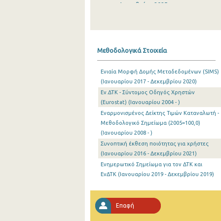
Δεκεμβρίου 2025
Νοεμβρίου 2025
Οκτωβρίου 2025
Μεθοδολογικά Στοιχεία
Σεπτεμβρίου 2025
Ενιαία Μορφή Δομής Μεταδεδομένων (SIMS)
Αυγούστου 2025
(Ιανουαρίου 2017 - Δεκεμβρίου 2020)
Εν.ΔΤΚ - Σύντομος Οδηγός Χρηστών
Ιουλίου 2025
(Eurostat) (Ιανουαρίου 2004 - )
Ιουνίου 2025
Εναρμονισμένος Δείκτης Τιμών Καταναλωτή -
Μεθοδολογικό Σημείωμα (2005=100,0)
Μαΐου 2025
(Ιανουαρίου 2008 - )
Συνοπτική έκθεση ποιότητας για χρήστες
Απριλίου 2025
(Ιανουαρίου 2016 - Δεκεμβρίου 2021)
Μαρτίου 2025
Ενημερωτικό Σημείωμα για τον ΔΤΚ και
ΕνΔΤΚ (Ιανουαρίου 2019 - Δεκεμβρίου 2019)
Φεβρουαρίου 2025
Ιανουαρίου 2025
Επαφή
Δεκεμβρίου 2024