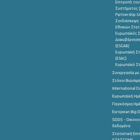
Επιτροπή του
Συστήματος (
Partnership G
Συνδιάσκεψη 
Εθνικών Στατ
Ευρωπαϊκός Σ
Διακυβέρνηση
(ESGAB)
Ευρωπαϊκή Στ
(ESAC)
Ευρωπαϊκό Στ
Συνεργασία με
Στόχοι Βιώσιμ
International D
Ευρωπαϊκή Ημέ
Παγκόσμια Ημέ
European Big 
SDDS - Οικονο
δεδομένα
Στατιστική Επ
STATCOM)