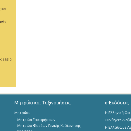
 και
ιμών
Κ 18510
Μητρώα και Ταξινομήσεις
e-Εκδόσεις
Μητρώα
Η Ελληνική Οι
Μητρώα Επιχειρήσεων
Συνθήκες Διαβ
Μητρώο Φορέων Γενικής Κυβέρνησης
Η Ελλάδα με Α