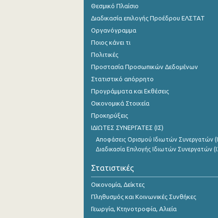
Θεσμικό Πλαίσιο
Νοεμβρίου 2023
Διαδικασία επιλογής Προέδρου ΕΛΣΤΑΤ
Οκτωβρίου 2023
Οργανόγραμμα
Σεπτεμβρίου 2023
Ποιος κάνει τι
Πολιτικές
Αυγούστου 2023
Προστασία Προσωπικών Δεδομένων
Ιουλίου 2023
Στατιστικό απόρρητο
Προγράμματα και Εκθέσεις
Ιουνίου 2023
Οικονομικά Στοιχεία
Μαΐου 2023
Προκηρύξεις
ΙΔΙΩΤΕΣ ΣΥΝΕΡΓΑΤΕΣ (ΙΣ)
Απριλίου 2023
Αποφάσεις Ορισμού Ιδιωτών Συνεργατών (Ι
Μαρτίου 2023
Διαδικασία Επιλογής Ιδιωτών Συνεργατών (Ι
Φεβρουαρίου 2023
Στατιστικές
Ιανουαρίου 2023
Οικονομία, Δείκτες
Πληθυσμός και Κοινωνικές Συνθήκες
Δεκεμβρίου 2022
Γεωργία, Κτηνοτροφία, Αλιεία
Νοεμβρίου 2022