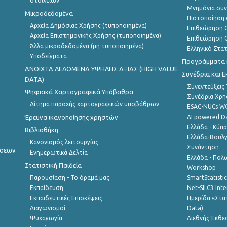
στοιχείων
Μνημόνια συν
Μικροδεδομένα
Πιστοποίηση 
Αρχεία Δημόσιας Χρήσης (τυποποιημένα)
Επιθεώρηση Ο
Αρχεία Επιστημονικής Χρήσης (τυποποιημένα)
Επιθεώρηση Ο
Άλλα μικροδεδομένα (μη τυποποιημένα)
Ελληνικό Στα
Υποδείγματα
Προγράμματα κ
ANOIXTA ΔΕΔΟΜΕΝΑ ΥΨΗΛΗΣ ΑΞΙΑΣ (HIGH VALUE
Συνέδρια και 
DATA)
Συνεντεύξεις
Ψηφιακά Χαρτογραφικά Υπόβαθρα
Συνέδρια Χρ
Αίτημα παροχής χαρτογραφικών υποβάθρων
ESAC-NUCs 
Έρευνα ικανοποίησης χρηστών
AI powered Dat
Ελλάδα - Κύπ
Βιβλιοθήκη
Ελλάδα-Βουλγ
Κανονισμός λειτουργίας
Συνάντηση
ήσεων
Ενημερωτικά Δελτία
Ελλάδα - Πολω
Στατιστική Παιδεία
Workshop
Παρουσίαση - Το όραμά μας
SmartStatisti
Εκπαίδευση
Net-SILC3 Int
Εκπαιδευτικές Επισκέψεις
Ημερίδα «Στατ
Διαγωνισμοί
Data)
Ψυχαγωγία
Διεθνής Έκθε