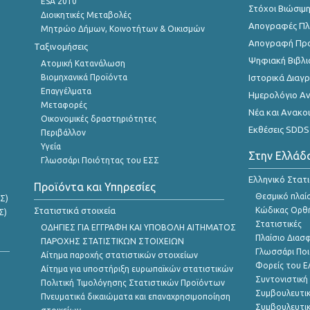
ESA 2010
Στόχοι Βιώσιμ
Διοικητικές Μεταβολές
Απογραφές Πλη
Μητρώο Δήμων, Κοινοτήτων & Οικισμών
Απογραφή Πρ
Ταξινομήσεις
Ψηφιακή Βιβλι
Ατομική Κατανάλωση
Βιομηχανικά Προϊόντα
Ιστορικά Δια
Επαγγέλματα
Ημερολόγιο Α
Μεταφορές
Νέα και Ανακο
Οικονομικές δραστηριότητες
Εκθέσεις SDDS
Περιβάλλον
Υγεία
Στην Ελλάδ
Γλωσσάρι Ποιότητας του ΕΣΣ
Ελληνικό Στατ
Προϊόντα και Υπηρεσίες
Θεσμικό πλαί
Σ)
Στατιστικά στοιχεία
Κώδικας Ορθή
Σ)
Στατιστικές
ΟΔΗΓΙΕΣ ΓΙΑ ΕΓΓΡΑΦΗ ΚΑΙ ΥΠΟΒΟΛΗ ΑΙΤΗΜΑΤΟΣ
Πλαίσιο Διασ
ΠΑΡΟΧΗΣ ΣΤΑΤΙΣΤΙΚΩΝ ΣΤΟΙΧΕΙΩΝ
Γλωσσάρι Ποι
Αίτημα παροχής στατιστικών στοιχείων
Φορείς του 
Αίτημα για υποστήριξη ευρωπαϊκών στατιστικών
Συντονιστική
Πολιτική Τιμολόγησης Στατιστικών Προϊόντων
Συμβουλευτικ
Πνευματικά δικαιώματα και επαναχρησιμοποίηση
Συμβουλευτικ