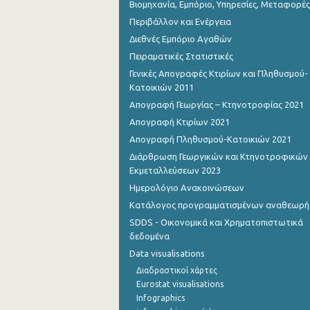
Βιομηχανία, Εμπόριο, Υπηρεσίες, Μεταφορές
Περιβάλλον και Ενέργεια
Οκτωβρίου 2022
Διεθνές Εμπόριο Αγαθών
Σεπτεμβρίου 2022
Πειραματικές Στατιστικές
Αυγούστου 2022
Γενικές Απογραφές Κτιρίων και Πληθυσμού-
Κατοικιών 2011
Ιουλίου 2022
Απογραφή Γεωργίας – Κτηνοτροφίας 2021
Απογραφή Κτιρίων 2021
Ιουνίου 2022
Απογραφή Πληθυσμού-Κατοικιών 2021
Μαΐου 2022
Διάρθρωση Γεωργικών και Κτηνοτροφικών
Εκμεταλλεύσεων 2023
Απριλίου 2022
Ημερολόγιο Ανακοινώσεων
Μαρτίου 2022
Κατάλογος προγραμματισμένων αναθεωρ
SDDS - Οικονομικά και Χρηματοπιστωτικά
Φεβρουαρίου 2022
δεδομένα
Ιανουαρίου 2022
Data visualisations
Διαδραστικοί χάρτες
Δεκεμβρίου 2021
Eurostat visualisations
Νοεμβρίου 2021
Infographics