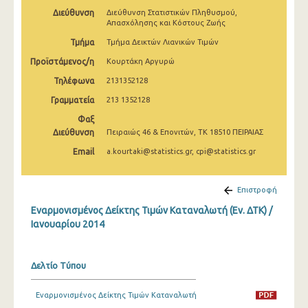
Απριλίου 2025
Διεύθυνση
Διεύθυνση Στατιστικών Πληθυσμού,
Απασχόλησης και Κόστους Ζωής
Μαρτίου 2025
Τμήμα
Τμήμα Δεικτών Λιανικών Τιμών
Φεβρουαρίου 2025
Προϊστάμενος/η
Κουρτάκη Αργυρώ
Τηλέφωνα
2131352128
Ιανουαρίου 2025
Γραμματεία
213 1352128
Δεκεμβρίου 2024
Φαξ
Διεύθυνση
Πειραιώς 46 & Επονιτών, ΤΚ 18510 ΠΕΙΡΑΙΑΣ
Νοεμβρίου 2024
Email
a.kourtaki@statistics.gr, cpi@statistics.gr
Οκτωβρίου 2024
Σεπτεμβρίου 2024
Επιστροφή
Αυγούστου 2024
Εναρμονισμένος Δείκτης Τιμών Καταναλωτή (Εν. ΔΤΚ) /
Ιανουαρίου 2014
Ιουλίου 2024
Ιουνίου 2024
Δελτίο Τύπου
Μαΐου 2024
Εναρμονισμένος Δείκτης Τιμών Καταναλωτή
Απριλίου 2024