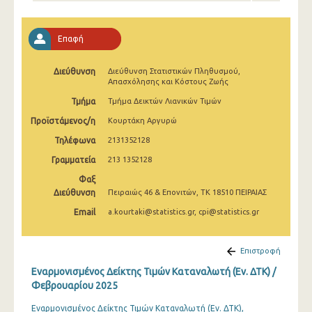
Απριλίου 2025
Μαρτίου 2025
Επαφή
Φεβρουαρίου 2025
Διεύθυνση
Διεύθυνση Στατιστικών Πληθυσμού,
Απασχόλησης και Κόστους Ζωής
Ιανουαρίου 2025
Τμήμα
Τμήμα Δεικτών Λιανικών Τιμών
Δεκεμβρίου 2024
Προϊστάμενος/η
Κουρτάκη Αργυρώ
Νοεμβρίου 2024
Τηλέφωνα
2131352128
Γραμματεία
Οκτωβρίου 2024
213 1352128
Φαξ
Σεπτεμβρίου 2024
Διεύθυνση
Πειραιώς 46 & Επονιτών, ΤΚ 18510 ΠΕΙΡΑΙΑΣ
Αυγούστου 2024
Email
a.kourtaki@statistics.gr, cpi@statistics.gr
Ιουλίου 2024
Επιστροφή
Ιουνίου 2024
Εναρμονισμένος Δείκτης Τιμών Καταναλωτή (Εν. ΔΤΚ) /
Φεβρουαρίου 2025
Μαΐου 2024
Εναρμονισμένος Δείκτης Τιμών Καταναλωτή (Εν. ΔΤΚ),
Απριλίου 2024