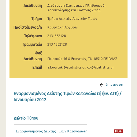
Μαρτίου 2025
Διεύθυνση
Διεύθυνση Στατιστικών Πληθυσμού,
Απασχόλησης και Κόστους Ζωής
Φεβρουαρίου 2025
Τμήμα
Τμήμα Δεικτών Λιανικών Τιμών
Ιανουαρίου 2025
Προϊστάμενος/η
Κουρτάκη Αργυρώ
Τηλέφωνα
2131352128
Δεκεμβρίου 2024
Γραμματεία
213 1352128
Νοεμβρίου 2024
Φαξ
Διεύθυνση
Πειραιώς 46 & Επονιτών, ΤΚ 18510 ΠΕΙΡΑΙΑΣ
Οκτωβρίου 2024
Email
a.kourtaki@statistics.gr, cpi@statistics.gr
Σεπτεμβρίου 2024
Αυγούστου 2024
Επιστροφή
Ιουλίου 2024
Εναρμονισμένος Δείκτης Τιμών Καταναλωτή (Εν. ΔΤΚ) /
Ιανουαρίου 2012
Ιουνίου 2024
Μαΐου 2024
Δελτίο Τύπου
Απριλίου 2024
Εναρμονισμένος Δείκτης Τιμών Καταναλωτή
Μαρτίου 2024