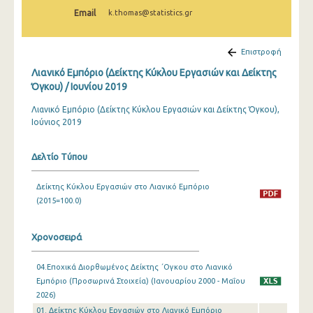
Φεβρουαρίου 2025
Email
k.thomas@statistics.gr
Ιανουαρίου 2025
Επιστροφή
Δεκεμβρίου 2024
Λιανικό Εμπόριο (Δείκτης Κύκλου Εργασιών και Δείκτης
Νοεμβρίου 2024
Όγκου) / Ιουνίου 2019
Λιανικό Εμπόριο (Δείκτης Κύκλου Εργασιών και Δείκτης Όγκου),
Οκτωβρίου 2024
Ιούνιος 2019
Σεπτεμβρίου 2024
Δελτίο Τύπου
Αυγούστου 2024
Ιουλίου 2024
Δείκτης Κύκλου Εργασιών στο Λιανικό Εμπόριο
(2015=100.0)
Ιουνίου 2024
Μαΐου 2024
Χρονοσειρά
Απριλίου 2024
04.Εποχικά Διορθωμένος Δείκτης ΄Ογκου στο Λιανικό
Εμπόριο (Προσωρινά Στοιχεία) (Ιανουαρίου 2000 - Μαΐου
Μαρτίου 2024
2026)
01. Δείκτης Κύκλου Εργασιών στο Λιανικό Εμπόριο
Φεβρουαρίου 2024