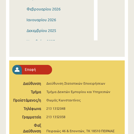
Φεβρουαρίου 2026
Ιανουαρίου 2026
Δεκεμβρίου 2025
Νοεμβρίου 2025
Οκτωβρίου 2025
Σεπτεμβρίου 2025
Επαφή
Αυγούστου 2025
Διεύθυνση
Διεύθυνση Στατιστικών Επιχειρήσεων
Ιουλίου 2025
Τμήμα
Τμήμα Δεικτών Εμπορίου και Υπηρεσιών
Ιουνίου 2025
Προϊστάμενος/η
Θωμάς Κωνσταντίνος
Μαΐου 2025
Τηλέφωνα
213 1352048
Απριλίου 2025
Γραμματεία
213 1352058
Φαξ
Μαρτίου 2025
Διεύθυνση
Πειραιώς 46 & Επονιτών, ΤΚ 18510 ΠΕΙΡΑΙΑΣ