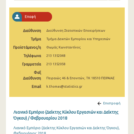
Φεβρουαρίου 2025
Ιανουαρίου 2025
Επαφή
Δεκεμβρίου 2024
Διεύθυνση
Διεύθυνση Στατιστικών Επιχειρήσεων
Νοεμβρίου 2024
Τμήμα
Τμήμα Δεικτών Εμπορίου και Υπηρεσιών
Οκτωβρίου 2024
Προϊστάμενος/η
Θωμάς Κωνσταντίνος
Τηλέφωνα
213 1352048
Σεπτεμβρίου 2024
Γραμματεία
213 1352058
Αυγούστου 2024
Φαξ
Διεύθυνση
Πειραιώς 46 & Επονιτών, ΤΚ 18510 ΠΕΙΡΑΙΑΣ
Ιουλίου 2024
Email
k.thomas@statistics.gr
Ιουνίου 2024
Μαΐου 2024
Επιστροφή
Λιανικό Εμπόριο (Δείκτης Κύκλου Εργασιών και Δείκτης
Απριλίου 2024
Όγκου) / Φεβρουαρίου 2018
Μαρτίου 2024
Λιανικό Εμπόριο (Δείκτης Κύκλου Εργασιών και Δείκτης Όγκου),
Φεβρουάριος 2018
Φεβρουαρίου 2024