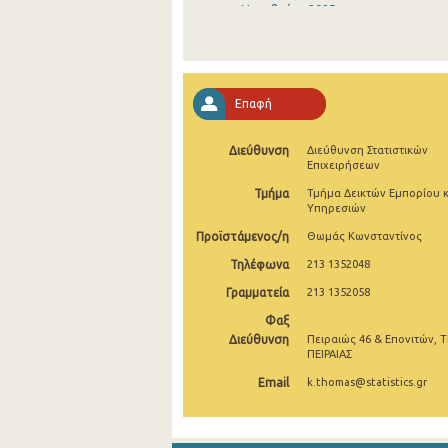
Νοεμβρίου 2025
Οκτωβρίου 2025
Σεπτεμβρίου 2025
Επαφή
Αυγούστου 2025
Διεύθυνση
Διεύθυνση Στατιστικών
Ιουλίου 2025
Επιχειρήσεων
Ιουνίου 2025
Τμήμα
Τμήμα Δεικτών Εμπορίου κ
Υπηρεσιών
Μαΐου 2025
Προϊστάμενος/η
Θωμάς Κωνσταντίνος
Απριλίου 2025
Τηλέφωνα
213 1352048
Γραμματεία
213 1352058
Μαρτίου 2025
Φαξ
Φεβρουαρίου 2025
Διεύθυνση
Πειραιώς 46 & Επονιτών, Τ
ΠΕΙΡΑΙΑΣ
Ιανουαρίου 2025
Email
k.thomas@statistics.gr
Δεκεμβρίου 2024
Νοεμβρίου 2024