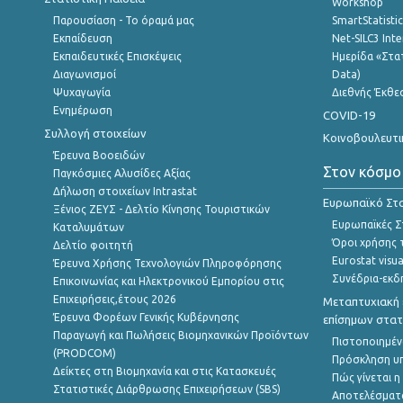
Workshop
Παρουσίαση - Το όραμά μας
SmartStatisti
Εκπαίδευση
Net-SILC3 Int
Εκπαιδευτικές Επισκέψεις
Ημερίδα «Στατ
Διαγωνισμοί
Data)
Ψυχαγωγία
Διεθνής Έκθε
Ενημέρωση
COVID-19
Συλλογή στοιχείων
Κοινοβουλευτι
Έρευνα Βοοειδών
Στον κόσμο
Παγκόσμιες Αλυσίδες Αξίας
Δήλωση στοιχείων Intrastat
Ευρωπαϊκό Στα
Ξένιος ΖΕΥΣ - Δελτίο Κίνησης Τουριστικών
Ευρωπαϊκές Στ
Καταλυμάτων
Όροι χρήσης 
Δελτίο φοιτητή
Eurostat visua
Έρευνα Χρήσης Τεχνολογιών Πληροφόρησης
Συνέδρια-εκδ
Επικοινωνίας και Ηλεκτρονικού Εμπορίου στις
Επιχειρήσεις,έτους 2026
Μεταπτυχιακή 
Έρευνα Φορέων Γενικής Κυβέρνησης
επίσημων στατ
Παραγωγή και Πωλήσεις Βιομηχανικών Προϊόντων
Πιστοποιημέν
(PRODCOM)
Πρόσκληση υ
Δείκτες στη Βιομηχανία και στις Κατασκευές
Πώς γίνεται 
Στατιστικές Διάρθρωσης Επιχειρήσεων (SBS)
Αποτελέσματ