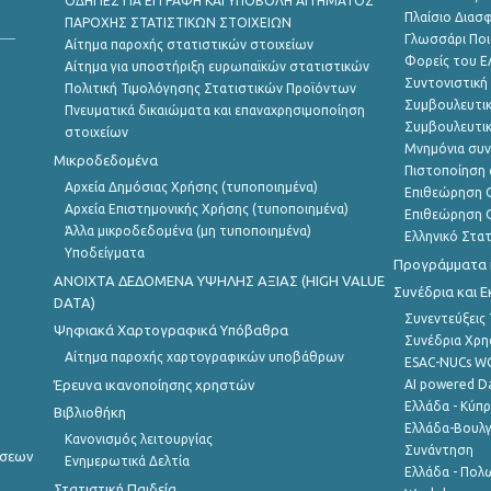
ΟΔΗΓΙΕΣ ΓΙΑ ΕΓΓΡΑΦΗ ΚΑΙ ΥΠΟΒΟΛΗ ΑΙΤΗΜΑΤΟΣ
Πλαίσιο Διασ
ΠΑΡΟΧΗΣ ΣΤΑΤΙΣΤΙΚΩΝ ΣΤΟΙΧΕΙΩΝ
Γλωσσάρι Ποι
Αίτημα παροχής στατιστικών στοιχείων
Φορείς του 
Αίτημα για υποστήριξη ευρωπαϊκών στατιστικών
Συντονιστική
Πολιτική Τιμολόγησης Στατιστικών Προϊόντων
Συμβουλευτικ
Πνευματικά δικαιώματα και επαναχρησιμοποίηση
Συμβουλευτικ
στοιχείων
Μνημόνια συν
Μικροδεδομένα
Πιστοποίηση 
Αρχεία Δημόσιας Χρήσης (τυποποιημένα)
Επιθεώρηση Ο
Αρχεία Επιστημονικής Χρήσης (τυποποιημένα)
Επιθεώρηση Ο
Άλλα μικροδεδομένα (μη τυποποιημένα)
Ελληνικό Στα
Υποδείγματα
Προγράμματα κ
ANOIXTA ΔΕΔΟΜΕΝΑ ΥΨΗΛΗΣ ΑΞΙΑΣ (HIGH VALUE
Συνέδρια και 
DATA)
Συνεντεύξεις
Ψηφιακά Χαρτογραφικά Υπόβαθρα
Συνέδρια Χρ
Αίτημα παροχής χαρτογραφικών υποβάθρων
ESAC-NUCs 
Έρευνα ικανοποίησης χρηστών
AI powered Dat
Ελλάδα - Κύπ
Βιβλιοθήκη
Ελλάδα-Βουλγ
Κανονισμός λειτουργίας
Συνάντηση
ήσεων
Ενημερωτικά Δελτία
Ελλάδα - Πολω
Στατιστική Παιδεία