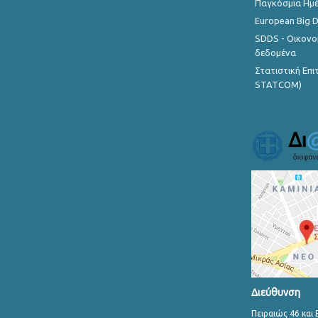
Παγκόσμια Ημέ
European Big 
SDDS - Οικονο
δεδομένα
Στατιστική Επ
STATCOM)
Διεύθυνση
Πειραιώς 46 και 