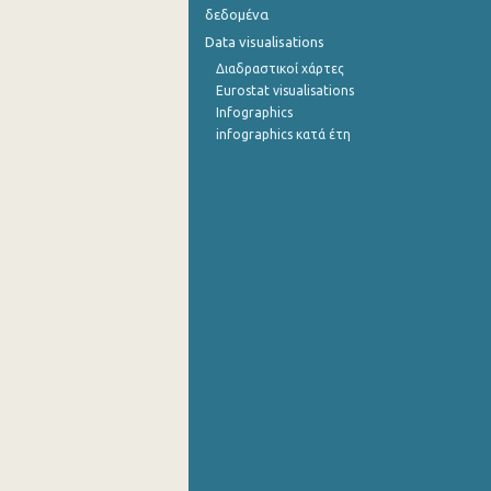
δεδομένα
Σεπτεμβρίου 2022
Data visualisations
Διαδραστικοί χάρτες
Αυγούστου 2022
Eurostat visualisations
Infographics
Ιουλίου 2022
infographics κατά έτη
Ιουνίου 2022
Μαΐου 2022
Απριλίου 2022
Μαρτίου 2022
Φεβρουαρίου 2022
Ιανουαρίου 2022
Δεκεμβρίου 2021
Νοεμβρίου 2021
Οκτωβρίου 2021