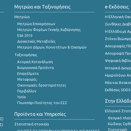
Μητρώα και Ταξινομήσεις
e-Εκδόσεις
Μητρώα
Η Ελληνική Οι
Μητρώα Επιχειρήσεων
Συνθήκες Διαβ
Μητρώο Φορέων Γενικής Κυβέρνησης
Η Ελλάδα με Α
ESA 2010
Στόχοι Βιώσιμ
Διοικητικές Μεταβολές
Απογραφές Πλη
Μητρώο Δήμων, Κοινοτήτων & Οικισμών
Απογραφή Πρ
Ταξινομήσεις
Ψηφιακή Βιβλι
Ατομική Κατανάλωση
Βιομηχανικά Προϊόντα
Ιστορικά Δια
Επαγγέλματα
Ημερολόγιο Α
Μεταφορές
Νέα και Ανακο
Οικονομικές δραστηριότητες
Εκθέσεις SDDS
Περιβάλλον
Υγεία
Στην Ελλάδ
Γλωσσάρι Ποιότητας του ΕΣΣ
Ελληνικό Στατ
Προϊόντα και Υπηρεσίες
Θεσμικό πλαί
Σ)
Στατιστικά στοιχεία
Κώδικας Ορθή
Σ)
Στατιστικές