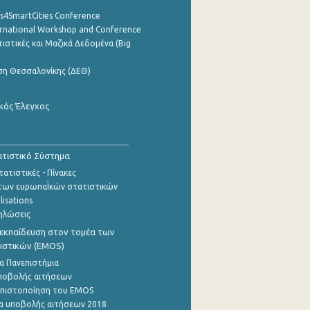
cs4SmartCities Conference
ernational Workshop and Conference
ιστικές και Μαζικά Δεδομένα (Big
ση Θεσσαλονίκης (ΔΕΘ)
κός Έλεγχος
τιστικό Σύστημα
ατιστικές - Πίνακες
των ευρωπαΪκών στατιστικών
lisations
ηλώσεις
εκπαίδευση στον τομέα των
ιστικών (EMOS)
α Πανεπιστήμια
ποβολής αιτήσεων
η πιστοποίηση του EMOS
α υποβολής αιτήσεων 2018