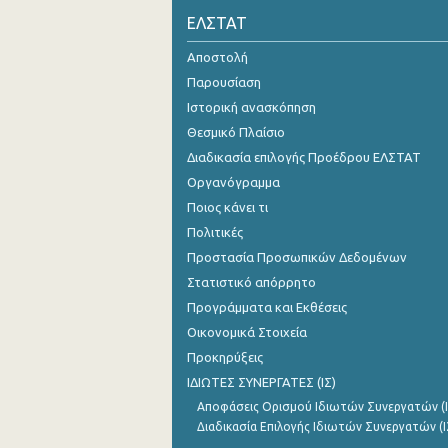
ΕΛΣΤΑΤ
Οκτωβρίου 2024
Αποστολή
Σεπτεμβρίου 2024
Παρουσίαση
Αυγούστου 2024
Ιστορική ανασκόπηση
Θεσμικό Πλαίσιο
Ιουλίου 2024
Διαδικασία επιλογής Προέδρου ΕΛΣΤΑΤ
Ιουνίου 2024
Οργανόγραμμα
Ποιος κάνει τι
Μαΐου 2024
Πολιτικές
Απριλίου 2024
Προστασία Προσωπικών Δεδομένων
Μαρτίου 2024
Στατιστικό απόρρητο
Προγράμματα και Εκθέσεις
Φεβρουαρίου 2024
Οικονομικά Στοιχεία
Ιανουαρίου 2024
Προκηρύξεις
ΙΔΙΩΤΕΣ ΣΥΝΕΡΓΑΤΕΣ (ΙΣ)
Δεκεμβρίου 2023
Αποφάσεις Ορισμού Ιδιωτών Συνεργατών (Ι
Νοεμβρίου 2023
Διαδικασία Επιλογής Ιδιωτών Συνεργατών (Ι