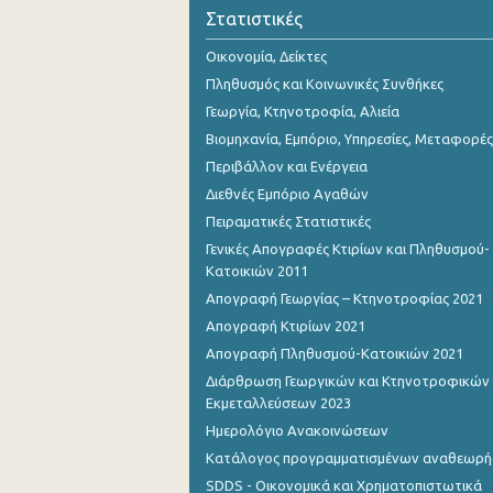
Οκτωβρίου 2023
Στατιστικές
Σεπτεμβρίου 2023
Οικονομία, Δείκτες
Πληθυσμός και Κοινωνικές Συνθήκες
Αυγούστου 2023
Γεωργία, Κτηνοτροφία, Αλιεία
Ιουλίου 2023
Βιομηχανία, Εμπόριο, Υπηρεσίες, Μεταφορές
Περιβάλλον και Ενέργεια
Ιουνίου 2023
Διεθνές Εμπόριο Αγαθών
Μαΐου 2023
Πειραματικές Στατιστικές
Γενικές Απογραφές Κτιρίων και Πληθυσμού-
Απριλίου 2023
Κατοικιών 2011
Μαρτίου 2023
Απογραφή Γεωργίας – Κτηνοτροφίας 2021
Απογραφή Κτιρίων 2021
Φεβρουαρίου 2023
Απογραφή Πληθυσμού-Κατοικιών 2021
Ιανουαρίου 2023
Διάρθρωση Γεωργικών και Κτηνοτροφικών
Εκμεταλλεύσεων 2023
Δεκεμβρίου 2022
Ημερολόγιο Ανακοινώσεων
Νοεμβρίου 2022
Κατάλογος προγραμματισμένων αναθεωρ
SDDS - Οικονομικά και Χρηματοπιστωτικά
Οκτωβρίου 2022