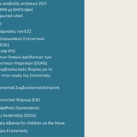
α υποβολής αιτήσεων 2021
ΑΠΘ με EMOS label
ρωτικό υλικό
0
βέρνησης του ΕΣΣ
 Ευρωπαϊκού Στατιστικού
ESSC)
roup (PG)
των Γενικών Διευθυντών των
ιστικών Υπηρεσιών (DGINS)
υμβουλευτικός Φορέας για τη
 στον τομέα της Στατιστικής
ατιστική Συμβουλευτική Επιτροπή
ατιστικό Φόρουμ (ESF)
 Διεθνείς Οργανισμούς
ης Ανάπτυξης (SDGs)
ata Alliance for Children on the Move
ρα Στατιστικής