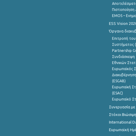
Αποτελέσματ
Πιστοποίηση 
EMOS – Ενημε
ESS Vision 202
Όργανα διακυ
Επιτροπή του
Συστήματος (
Partnership G
Συνδιάσκεψη 
Εθνικών Στατ
Ευρωπαϊκός Σ
Διακυβέρνηση
(ESGAB)
Ευρωπαϊκή Στ
(ESAC)
Ευρωπαϊκό Στ
Συνεργασία με
Στόχοι Βιώσιμ
International D
Ευρωπαϊκή Ημέ