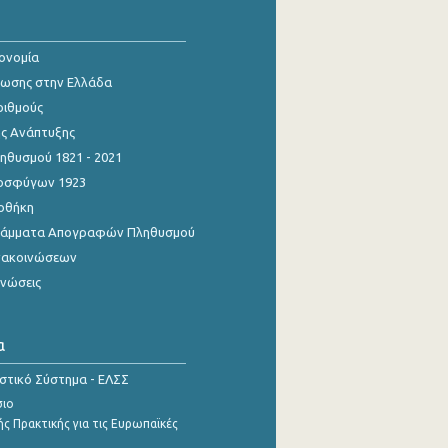
κονομία
ίωσης στην Ελλάδα
ριθμούς
ης Ανάπτυξης
θυσμού 1821 - 2021
οσφύγων 1923
οθήκη
γράμματα Απογραφών Πληθυσμού
νακοινώσεων
ινώσεις
α
ιστικό Σύστημα - ΕΛΣΣ
σιο
ς Πρακτικής για τις Ευρωπαϊκές