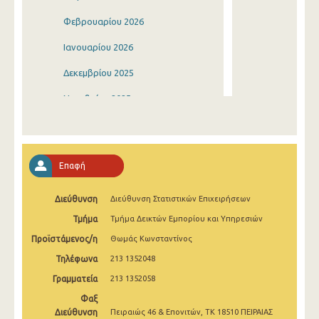
Φεβρουαρίου 2026
Ιανουαρίου 2026
Δεκεμβρίου 2025
Νοεμβρίου 2025
Οκτωβρίου 2025
Σεπτεμβρίου 2025
Επαφή
Αυγούστου 2025
Διεύθυνση
Διεύθυνση Στατιστικών Επιχειρήσεων
Ιουλίου 2025
Τμήμα
Τμήμα Δεικτών Εμπορίου και Υπηρεσιών
Ιουνίου 2025
Προϊστάμενος/η
Θωμάς Κωνσταντίνος
Μαΐου 2025
Τηλέφωνα
213 1352048
Απριλίου 2025
Γραμματεία
213 1352058
Φαξ
Μαρτίου 2025
Διεύθυνση
Πειραιώς 46 & Επονιτών, ΤΚ 18510 ΠΕΙΡΑΙΑΣ