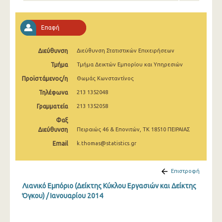
Φεβρουαρίου 2025
Ιανουαρίου 2025
Επαφή
Δεκεμβρίου 2024
Διεύθυνση
Διεύθυνση Στατιστικών Επιχειρήσεων
Νοεμβρίου 2024
Τμήμα
Τμήμα Δεικτών Εμπορίου και Υπηρεσιών
Οκτωβρίου 2024
Προϊστάμενος/η
Θωμάς Κωνσταντίνος
Τηλέφωνα
213 1352048
Σεπτεμβρίου 2024
Γραμματεία
213 1352058
Αυγούστου 2024
Φαξ
Διεύθυνση
Πειραιώς 46 & Επονιτών, ΤΚ 18510 ΠΕΙΡΑΙΑΣ
Ιουλίου 2024
Email
k.thomas@statistics.gr
Ιουνίου 2024
Μαΐου 2024
Επιστροφή
Λιανικό Εμπόριο (Δείκτης Κύκλου Εργασιών και Δείκτης
Απριλίου 2024
Όγκου) / Ιανουαρίου 2014
Μαρτίου 2024
Φεβρουαρίου 2024