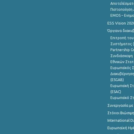
Αποτελέσματ
Πιστοποίηση 
EMOS – Ενημε
ESS Vision 202
Όργανα διακυ
Επιτροπή του
Συστήματος (
Partnership G
Συνδιάσκεψη 
Εθνικών Στατ
Ευρωπαϊκός Σ
Διακυβέρνηση
(ESGAB)
Ευρωπαϊκή Στ
(ESAC)
Ευρωπαϊκό Στ
Συνεργασία με
Στόχοι Βιώσιμ
International D
Ευρωπαϊκή Ημέ