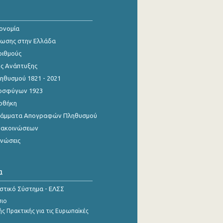
κονομία
ίωσης στην Ελλάδα
ριθμούς
ης Ανάπτυξης
θυσμού 1821 - 2021
οσφύγων 1923
οθήκη
γράμματα Απογραφών Πληθυσμού
νακοινώσεων
ινώσεις
α
ιστικό Σύστημα - ΕΛΣΣ
σιο
ς Πρακτικής για τις Ευρωπαϊκές