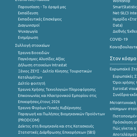
Workshop
Παρουσίαση - Το όραμά μας
SmartStatisti
Εκπαίδευση
Net-SILC3 Int
Εκπαιδευτικές Επισκέψεις
Ημερίδα «Στατ
Διαγωνισμοί
Data)
Ψυχαγωγία
Διεθνής Έκθε
Ενημέρωση
COVID-19
Συλλογή στοιχείων
Κοινοβουλευτι
Έρευνα Βοοειδών
Στον κόσμο
Παγκόσμιες Αλυσίδες Αξίας
Δήλωση στοιχείων Intrastat
Ευρωπαϊκό Στα
Ξένιος ΖΕΥΣ - Δελτίο Κίνησης Τουριστικών
Ευρωπαϊκές Στ
Καταλυμάτων
Όροι χρήσης 
Δελτίο φοιτητή
Eurostat visua
Έρευνα Χρήσης Τεχνολογιών Πληροφόρησης
Συνέδρια-εκδ
Επικοινωνίας και Ηλεκτρονικού Εμπορίου στις
Επιχειρήσεις,έτους 2026
Μεταπτυχιακή 
Έρευνα Φορέων Γενικής Κυβέρνησης
επίσημων στατ
Παραγωγή και Πωλήσεις Βιομηχανικών Προϊόντων
Πιστοποιημέν
(PRODCOM)
Πρόσκληση υ
Δείκτες στη Βιομηχανία και στις Κατασκευές
Πώς γίνεται 
Στατιστικές Διάρθρωσης Επιχειρήσεων (SBS)
Αποτελέσματ