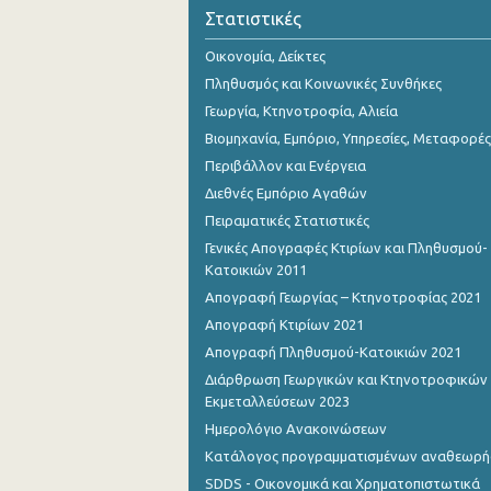
Οκτωβρίου 2023
Στατιστικές
Σεπτεμβρίου 2023
Οικονομία, Δείκτες
Πληθυσμός και Κοινωνικές Συνθήκες
Αυγούστου 2023
Γεωργία, Κτηνοτροφία, Αλιεία
Ιουλίου 2023
Βιομηχανία, Εμπόριο, Υπηρεσίες, Μεταφορές
Περιβάλλον και Ενέργεια
Ιουνίου 2023
Διεθνές Εμπόριο Αγαθών
Μαΐου 2023
Πειραματικές Στατιστικές
Γενικές Απογραφές Κτιρίων και Πληθυσμού-
Απριλίου 2023
Κατοικιών 2011
Μαρτίου 2023
Απογραφή Γεωργίας – Κτηνοτροφίας 2021
Απογραφή Κτιρίων 2021
Φεβρουαρίου 2023
Απογραφή Πληθυσμού-Κατοικιών 2021
Ιανουαρίου 2023
Διάρθρωση Γεωργικών και Κτηνοτροφικών
Εκμεταλλεύσεων 2023
Δεκεμβρίου 2022
Ημερολόγιο Ανακοινώσεων
Νοεμβρίου 2022
Κατάλογος προγραμματισμένων αναθεωρ
SDDS - Οικονομικά και Χρηματοπιστωτικά
Οκτωβρίου 2022