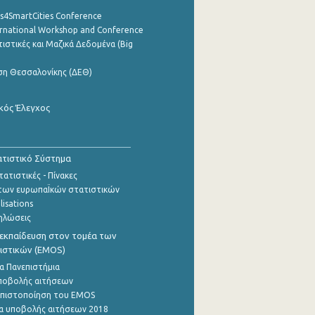
cs4SmartCities Conference
ernational Workshop and Conference
ιστικές και Μαζικά Δεδομένα (Big
ση Θεσσαλονίκης (ΔΕΘ)
κός Έλεγχος
τιστικό Σύστημα
ατιστικές - Πίνακες
των ευρωπαΪκών στατιστικών
lisations
ηλώσεις
εκπαίδευση στον τομέα των
ιστικών (EMOS)
α Πανεπιστήμια
ποβολής αιτήσεων
η πιστοποίηση του EMOS
α υποβολής αιτήσεων 2018