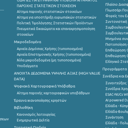
ΟΔΗΓΙΕΣ ΓΙΑ ΕΓΓΡΑΦΗ ΚΑΙ ΥΠΟΒΟΛΗ ΑΙΤΗΜΑΤΟΣ
Πλαίσιο Διασ
ΠΑΡΟΧΗΣ ΣΤΑΤΙΣΤΙΚΩΝ ΣΤΟΙΧΕΙΩΝ
Γλωσσάρι Ποι
Αίτημα παροχής στατιστικών στοιχείων
Φορείς του 
Αίτημα για υποστήριξη ευρωπαϊκών στατιστικών
Συντονιστική
Πολιτική Τιμολόγησης Στατιστικών Προϊόντων
Συμβουλευτικ
Πνευματικά δικαιώματα και επαναχρησιμοποίηση
Συμβουλευτικ
στοιχείων
Μνημόνια συν
Μικροδεδομένα
Πιστοποίηση 
Αρχεία Δημόσιας Χρήσης (τυποποιημένα)
Επιθεώρηση Ο
Αρχεία Επιστημονικής Χρήσης (τυποποιημένα)
Επιθεώρηση Ο
Άλλα μικροδεδομένα (μη τυποποιημένα)
Ελληνικό Στα
Υποδείγματα
Προγράμματα κ
ANOIXTA ΔΕΔΟΜΕΝΑ ΥΨΗΛΗΣ ΑΞΙΑΣ (HIGH VALUE
Συνέδρια και 
DATA)
Συνεντεύξεις
Ψηφιακά Χαρτογραφικά Υπόβαθρα
Συνέδρια Χρ
Αίτημα παροχής χαρτογραφικών υποβάθρων
ESAC-NUCs 
Έρευνα ικανοποίησης χρηστών
AI powered Dat
Ελλάδα - Κύπ
Βιβλιοθήκη
Ελλάδα-Βουλγ
Κανονισμός λειτουργίας
Συνάντηση
ήσεων
Ενημερωτικά Δελτία
Ελλάδα - Πολω
Στατιστική Παιδεία