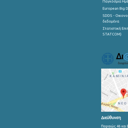
Παγκόσμια Ημέ
European Big 
SDDS - Οικονο
δεδομένα
Στατιστική Επ
STATCOM)
Διεύθυνση
Πειραιώς 46 και 