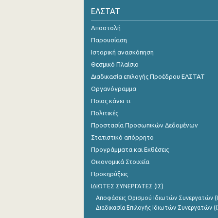
ΕΛΣΤΑΤ
Οκτωβρίου 2024
Αποστολή
Σεπτεμβρίου 2024
Παρουσίαση
Αυγούστου 2024
Ιστορική ανασκόπηση
Θεσμικό Πλαίσιο
Ιουλίου 2024
Διαδικασία επιλογής Προέδρου ΕΛΣΤΑΤ
Ιουνίου 2024
Οργανόγραμμα
Ποιος κάνει τι
Μαΐου 2024
Πολιτικές
Απριλίου 2024
Προστασία Προσωπικών Δεδομένων
Μαρτίου 2024
Στατιστικό απόρρητο
Προγράμματα και Εκθέσεις
Φεβρουαρίου 2024
Οικονομικά Στοιχεία
Ιανουαρίου 2024
Προκηρύξεις
ΙΔΙΩΤΕΣ ΣΥΝΕΡΓΑΤΕΣ (ΙΣ)
Δεκεμβρίου 2023
Αποφάσεις Ορισμού Ιδιωτών Συνεργατών (Ι
Νοεμβρίου 2023
Διαδικασία Επιλογής Ιδιωτών Συνεργατών (Ι