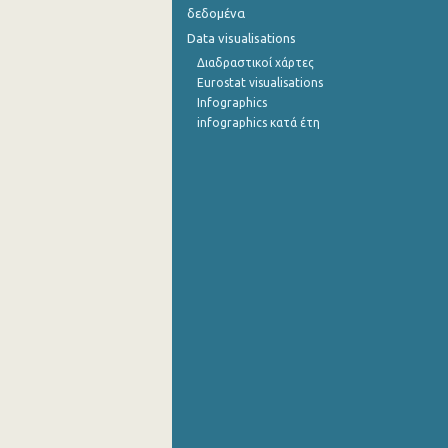
δεδομένα
Σεπτεμβρίου 2022
Data visualisations
Διαδραστικοί χάρτες
Αυγούστου 2022
Eurostat visualisations
Infographics
Ιουλίου 2022
infographics κατά έτη
Ιουνίου 2022
Μαΐου 2022
Απριλίου 2022
Μαρτίου 2022
Φεβρουαρίου 2022
Ιανουαρίου 2022
Δεκεμβρίου 2021
Νοεμβρίου 2021
Οκτωβρίου 2021