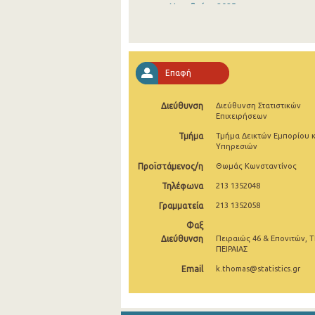
Νοεμβρίου 2025
Οκτωβρίου 2025
Σεπτεμβρίου 2025
Επαφή
Αυγούστου 2025
Διεύθυνση
Διεύθυνση Στατιστικών
Ιουλίου 2025
Επιχειρήσεων
Ιουνίου 2025
Τμήμα
Τμήμα Δεικτών Εμπορίου κ
Υπηρεσιών
Μαΐου 2025
Προϊστάμενος/η
Θωμάς Κωνσταντίνος
Απριλίου 2025
Τηλέφωνα
213 1352048
Γραμματεία
213 1352058
Μαρτίου 2025
Φαξ
Φεβρουαρίου 2025
Διεύθυνση
Πειραιώς 46 & Επονιτών, Τ
ΠΕΙΡΑΙΑΣ
Ιανουαρίου 2025
Email
k.thomas@statistics.gr
Δεκεμβρίου 2024
Νοεμβρίου 2024