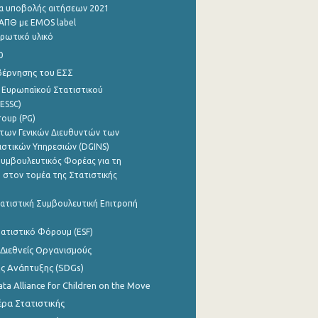
α υποβολής αιτήσεων 2021
ΑΠΘ με EMOS label
ρωτικό υλικό
0
βέρνησης του ΕΣΣ
 Ευρωπαϊκού Στατιστικού
ESSC)
roup (PG)
των Γενικών Διευθυντών των
ιστικών Υπηρεσιών (DGINS)
υμβουλευτικός Φορέας για τη
 στον τομέα της Στατιστικής
ατιστική Συμβουλευτική Επιτροπή
ατιστικό Φόρουμ (ESF)
 Διεθνείς Οργανισμούς
ης Ανάπτυξης (SDGs)
ata Alliance for Children on the Move
ρα Στατιστικής