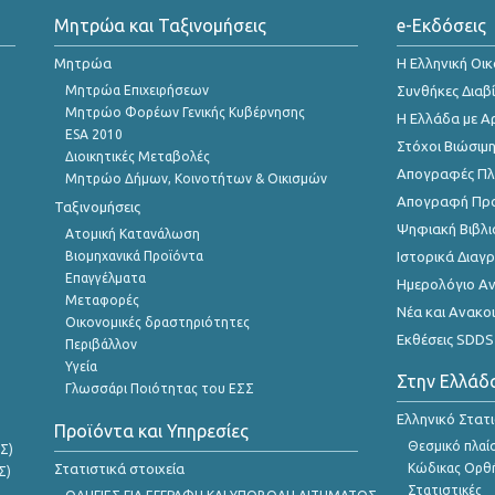
Μητρώα και Ταξινομήσεις
e-Εκδόσεις
Μητρώα
Η Ελληνική Οι
Μητρώα Επιχειρήσεων
Συνθήκες Διαβ
Μητρώο Φορέων Γενικής Κυβέρνησης
Η Ελλάδα με Α
ESA 2010
Στόχοι Βιώσιμ
Διοικητικές Μεταβολές
Απογραφές Πλη
Μητρώο Δήμων, Κοινοτήτων & Οικισμών
Απογραφή Πρ
Ταξινομήσεις
Ψηφιακή Βιβλι
Ατομική Κατανάλωση
Βιομηχανικά Προϊόντα
Ιστορικά Δια
Επαγγέλματα
Ημερολόγιο Α
Μεταφορές
Νέα και Ανακο
Οικονομικές δραστηριότητες
Εκθέσεις SDDS
Περιβάλλον
Υγεία
Στην Ελλάδ
Γλωσσάρι Ποιότητας του ΕΣΣ
Ελληνικό Στατ
Προϊόντα και Υπηρεσίες
Θεσμικό πλαί
Σ)
Στατιστικά στοιχεία
Κώδικας Ορθή
Σ)
Στατιστικές