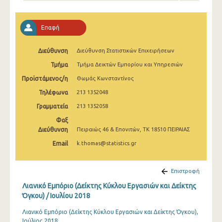
Φεβρουαρίου 2025
Ιανουαρίου 2025
Επαφή
Δεκεμβρίου 2024
Διεύθυνση
Διεύθυνση Στατιστικών Επιχειρήσεων
Νοεμβρίου 2024
Τμήμα
Τμήμα Δεικτών Εμπορίου και Υπηρεσιών
Οκτωβρίου 2024
Προϊστάμενος/η
Θωμάς Κωνσταντίνος
Τηλέφωνα
213 1352048
Σεπτεμβρίου 2024
Γραμματεία
213 1352058
Αυγούστου 2024
Φαξ
Διεύθυνση
Πειραιώς 46 & Επονιτών, ΤΚ 18510 ΠΕΙΡΑΙΑΣ
Ιουλίου 2024
Email
k.thomas@statistics.gr
Ιουνίου 2024
Μαΐου 2024
Επιστροφή
Λιανικό Εμπόριο (Δείκτης Κύκλου Εργασιών και Δείκτης
Απριλίου 2024
Όγκου) / Ιουλίου 2018
Μαρτίου 2024
Λιανικό Εμπόριο (Δείκτης Κύκλου Εργασιών και Δείκτης Όγκου),
Ιούλιος 2018
Φεβρουαρίου 2024