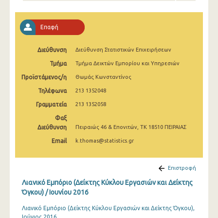
Φεβρουαρίου 2025
Ιανουαρίου 2025
Επαφή
Δεκεμβρίου 2024
Διεύθυνση
Διεύθυνση Στατιστικών Επιχειρήσεων
Νοεμβρίου 2024
Τμήμα
Τμήμα Δεικτών Εμπορίου και Υπηρεσιών
Οκτωβρίου 2024
Προϊστάμενος/η
Θωμάς Κωνσταντίνος
Τηλέφωνα
213 1352048
Σεπτεμβρίου 2024
Γραμματεία
213 1352058
Αυγούστου 2024
Φαξ
Διεύθυνση
Πειραιώς 46 & Επονιτών, ΤΚ 18510 ΠΕΙΡΑΙΑΣ
Ιουλίου 2024
Email
k.thomas@statistics.gr
Ιουνίου 2024
Μαΐου 2024
Επιστροφή
Λιανικό Εμπόριο (Δείκτης Κύκλου Εργασιών και Δείκτης
Απριλίου 2024
Όγκου) / Ιουνίου 2016
Μαρτίου 2024
Λιανικό Εμπόριο (Δείκτης Κύκλου Εργασιών και Δείκτης Όγκου),
Ιούνιος 2016
Φεβρουαρίου 2024