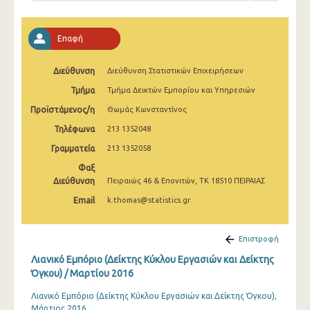
Φεβρουαρίου 2025
Ιανουαρίου 2025
Επαφή
Δεκεμβρίου 2024
Διεύθυνση
Διεύθυνση Στατιστικών Επιχειρήσεων
Νοεμβρίου 2024
Τμήμα
Τμήμα Δεικτών Εμπορίου και Υπηρεσιών
Οκτωβρίου 2024
Προϊστάμενος/η
Θωμάς Κωνσταντίνος
Τηλέφωνα
213 1352048
Σεπτεμβρίου 2024
Γραμματεία
213 1352058
Αυγούστου 2024
Φαξ
Διεύθυνση
Πειραιώς 46 & Επονιτών, ΤΚ 18510 ΠΕΙΡΑΙΑΣ
Ιουλίου 2024
Email
k.thomas@statistics.gr
Ιουνίου 2024
Μαΐου 2024
Επιστροφή
Λιανικό Εμπόριο (Δείκτης Κύκλου Εργασιών και Δείκτης
Απριλίου 2024
Όγκου) / Μαρτίου 2016
Μαρτίου 2024
Λιανικό Εμπόριο (Δείκτης Κύκλου Εργασιών και Δείκτης Όγκου),
Μάρτιος 2016
Φεβρουαρίου 2024