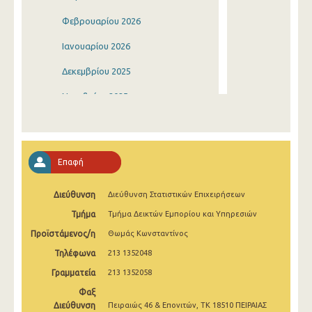
Φεβρουαρίου 2026
Ιανουαρίου 2026
Δεκεμβρίου 2025
Νοεμβρίου 2025
Οκτωβρίου 2025
Σεπτεμβρίου 2025
Επαφή
Αυγούστου 2025
Διεύθυνση
Διεύθυνση Στατιστικών Επιχειρήσεων
Ιουλίου 2025
Τμήμα
Τμήμα Δεικτών Εμπορίου και Υπηρεσιών
Ιουνίου 2025
Προϊστάμενος/η
Θωμάς Κωνσταντίνος
Μαΐου 2025
Τηλέφωνα
213 1352048
Απριλίου 2025
Γραμματεία
213 1352058
Φαξ
Μαρτίου 2025
Διεύθυνση
Πειραιώς 46 & Επονιτών, ΤΚ 18510 ΠΕΙΡΑΙΑΣ