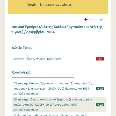
Φεβρουαρίου 2025
Email
k.thomas@statistics.gr
Ιανουαρίου 2025
Επιστροφή
Δεκεμβρίου 2024
Λιανικό Εμπόριο (Δείκτης Κύκλου Εργασιών και Δείκτης
Νοεμβρίου 2024
Όγκου) / Δεκεμβρίου 2004
Οκτωβρίου 2024
Δελτίο Τύπου
Σεπτεμβρίου 2024
Δείκτης Αξίας Λιανικών Πωλήσεων
Αυγούστου 2024
Ιουλίου 2024
Χρονοσειρά
Ιουνίου 2024
05. Δείκτης Κύκλου Εργασιών στο Λιανικό Εμπόριο (εκτός
Μαΐου 2024
καυσίμων & λιπαντικών) (2005=100,0) (Ιανουαρίου 1995 -
Δεκεμβρίου 2004)
Απριλίου 2024
06. Δείκτης ΄Oγκου στο Λιανικό Εμπόριο (εκτός καυσίμων
και λιπαντικών) (2005=100,0) (Ιανουαρίου 1995 -
Μαρτίου 2024
Δεκεμβρίου 2004)
Φεβρουαρίου 2024
04.Εποχικά Διορθωμένος Δείκτης ΄Ογκου στο Λιανικό