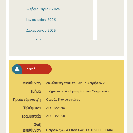
Φεβρουαρίου 2026
Ιανουαρίου 2026
Δεκεμβρίου 2025
Νοεμβρίου 2025
Οκτωβρίου 2025
Σεπτεμβρίου 2025
Επαφή
Αυγούστου 2025
Διεύθυνση
Διεύθυνση Στατιστικών Επιχειρήσεων
Ιουλίου 2025
Τμήμα
Τμήμα Δεικτών Εμπορίου και Υπηρεσιών
Ιουνίου 2025
Προϊστάμενος/η
Θωμάς Κωνσταντίνος
Μαΐου 2025
Τηλέφωνα
213 1352048
Απριλίου 2025
Γραμματεία
213 1352058
Φαξ
Μαρτίου 2025
Διεύθυνση
Πειραιώς 46 & Επονιτών, ΤΚ 18510 ΠΕΙΡΑΙΑΣ