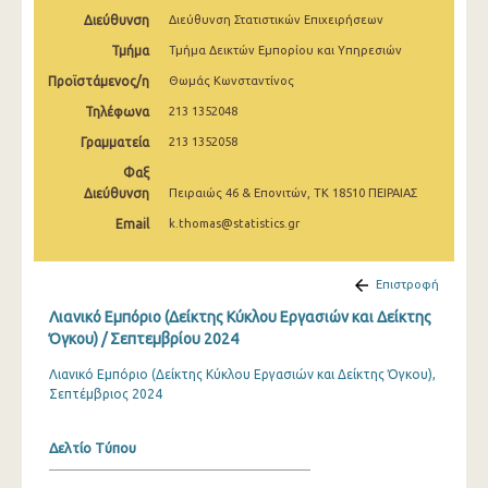
Φεβρουαρίου 2025
Διεύθυνση
Διεύθυνση Στατιστικών Επιχειρήσεων
Τμήμα
Τμήμα Δεικτών Εμπορίου και Υπηρεσιών
Ιανουαρίου 2025
Προϊστάμενος/η
Θωμάς Κωνσταντίνος
Δεκεμβρίου 2024
Τηλέφωνα
213 1352048
Νοεμβρίου 2024
Γραμματεία
213 1352058
Οκτωβρίου 2024
Φαξ
Διεύθυνση
Πειραιώς 46 & Επονιτών, ΤΚ 18510 ΠΕΙΡΑΙΑΣ
Σεπτεμβρίου 2024
Email
k.thomas@statistics.gr
Αυγούστου 2024
Επιστροφή
Ιουλίου 2024
Λιανικό Εμπόριο (Δείκτης Κύκλου Εργασιών και Δείκτης
Ιουνίου 2024
Όγκου) / Σεπτεμβρίου 2024
Μαΐου 2024
Λιανικό Εμπόριο (Δείκτης Κύκλου Εργασιών και Δείκτης Όγκου),
Σεπτέμβριος 2024
Απριλίου 2024
Μαρτίου 2024
Δελτίο Τύπου
Φεβρουαρίου 2024