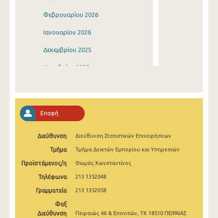
Φεβρουαρίου 2026
Ιανουαρίου 2026
Δεκεμβρίου 2025
Νοεμβρίου 2025
Οκτωβρίου 2025
Σεπτεμβρίου 2025
Επαφή
Αυγούστου 2025
Διεύθυνση
Διεύθυνση Στατιστικών Επιχειρήσεων
Ιουλίου 2025
Τμήμα
Τμήμα Δεικτών Εμπορίου και Υπηρεσιών
Ιουνίου 2025
Προϊστάμενος/η
Θωμάς Κωνσταντίνος
Μαΐου 2025
Τηλέφωνα
213 1352048
Απριλίου 2025
Γραμματεία
213 1352058
Φαξ
Μαρτίου 2025
Διεύθυνση
Πειραιώς 46 & Επονιτών, ΤΚ 18510 ΠΕΙΡΑΙΑΣ