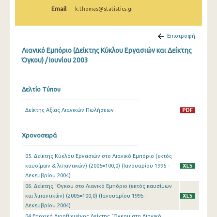
Φεβρουαρίου 2025
Email
k.thomas@statistics.gr
Ιανουαρίου 2025
Επιστροφή
Δεκεμβρίου 2024
Λιανικό Εμπόριο (Δείκτης Κύκλου Εργασιών και Δείκτης
Νοεμβρίου 2024
Όγκου) / Ιουνίου 2003
Οκτωβρίου 2024
Δελτίο Τύπου
Σεπτεμβρίου 2024
Δείκτης Αξίας Λιανικών Πωλήσεων
Αυγούστου 2024
Ιουλίου 2024
Χρονοσειρά
Ιουνίου 2024
05. Δείκτης Κύκλου Εργασιών στο Λιανικό Εμπόριο (εκτός
Μαΐου 2024
καυσίμων & λιπαντικών) (2005=100,0) (Ιανουαρίου 1995 -
Δεκεμβρίου 2004)
Απριλίου 2024
06. Δείκτης ΄Oγκου στο Λιανικό Εμπόριο (εκτός καυσίμων
και λιπαντικών) (2005=100,0) (Ιανουαρίου 1995 -
Μαρτίου 2024
Δεκεμβρίου 2004)
Φεβρουαρίου 2024
04.Εποχικά Διορθωμένος Δείκτης ΄Ογκου στο Λιανικό