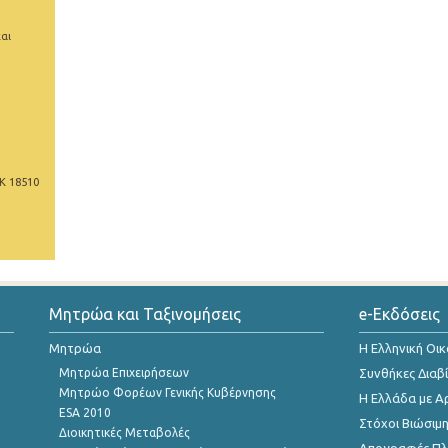
αι
Κ 18510
Μητρώα και Ταξινομήσεις
e-Εκδόσεις
Μητρώα
Η Ελληνική Οι
Μητρώα Επιχειρήσεων
Συνθήκες Διαβ
Μητρώο Φορέων Γενικής Κυβέρνησης
Η Ελλάδα με Α
ESA 2010
Στόχοι Βιώσιμ
Διοικητικές Μεταβολές