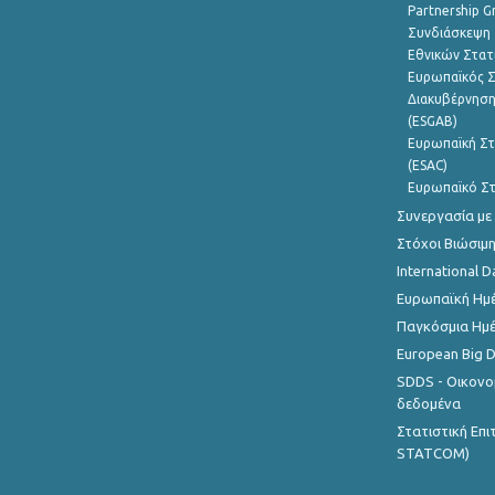
Partnership G
Συνδιάσκεψη 
Εθνικών Στατ
Ευρωπαϊκός Σ
Διακυβέρνηση
(ESGAB)
Ευρωπαϊκή Στ
(ESAC)
Ευρωπαϊκό Στ
Συνεργασία με
Στόχοι Βιώσιμ
International D
Ευρωπαϊκή Ημέ
Παγκόσμια Ημέ
European Big 
SDDS - Οικονο
δεδομένα
Στατιστική Επ
STATCOM)