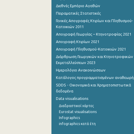
Διεθνές Εμπόριο Αγαθών
Σεπτεμβρίου 2022
Πειραματικές Στατιστικές
Γενικές Απογραφές Κτιρίων και Πληθυσμού-
Αυγούστου 2022
Κατοικιών 2011
Ιουλίου 2022
Απογραφή Γεωργίας – Κτηνοτροφίας 2021
Απογραφή Κτιρίων 2021
Ιουνίου 2022
Απογραφή Πληθυσμού-Κατοικιών 2021
Μαΐου 2022
Διάρθρωση Γεωργικών και Κτηνοτροφικών
Εκμεταλλεύσεων 2023
Απριλίου 2022
Ημερολόγιο Ανακοινώσεων
Μαρτίου 2022
Κατάλογος προγραμματισμένων αναθεωρ
SDDS - Οικονομικά και Χρηματοπιστωτικά
Φεβρουαρίου 2022
δεδομένα
Ιανουαρίου 2022
Data visualisations
Διαδραστικοί χάρτες
Δεκεμβρίου 2021
Eurostat visualisations
Νοεμβρίου 2021
Infographics
infographics κατά έτη
Οκτωβρίου 2021