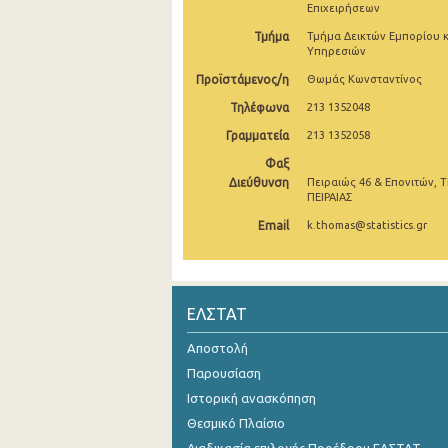
Επιχειρήσεων
Οκτωβρίου 2024
Τμήμα
Τμήμα Δεικτών Εμπορίου κ
Υπηρεσιών
Σεπτεμβρίου 2024
Προϊστάμενος/η
Θωμάς Κωνσταντίνος
Αυγούστου 2024
Τηλέφωνα
213 1352048
Γραμματεία
213 1352058
Ιουλίου 2024
Φαξ
Ιουνίου 2024
Διεύθυνση
Πειραιώς 46 & Επονιτών, Τ
ΠΕΙΡΑΙΑΣ
Μαΐου 2024
Email
k.thomas@statistics.gr
Απριλίου 2024
Μαρτίου 2024
ΕΛΣΤΑΤ
Φεβρουαρίου 2024
Αποστολή
Ιανουαρίου 2024
Παρουσίαση
Δεκεμβρίου 2023
Ιστορική ανασκόπηση
Θεσμικό Πλαίσιο
Νοεμβρίου 2023