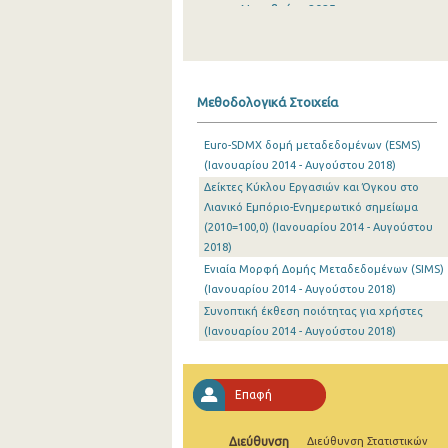
Νοεμβρίου 2025
Οκτωβρίου 2025
Σεπτεμβρίου 2025
Μεθοδολογικά Στοιχεία
Αυγούστου 2025
Euro-SDMX δομή μεταδεδομένων (ESMS)
Ιουλίου 2025
(Ιανουαρίου 2014 - Αυγούστου 2018)
Δείκτες Κύκλου Εργασιών και Όγκου στο
Ιουνίου 2025
Λιανικό Εμπόριο-Ενημερωτικό σημείωμα
Μαΐου 2025
(2010=100,0) (Ιανουαρίου 2014 - Αυγούστου
2018)
Απριλίου 2025
Ενιαία Μορφή Δομής Μεταδεδομένων (SIMS)
(Ιανουαρίου 2014 - Αυγούστου 2018)
Μαρτίου 2025
Συνοπτική έκθεση ποιότητας για χρήστες
(Ιανουαρίου 2014 - Αυγούστου 2018)
Φεβρουαρίου 2025
Ιανουαρίου 2025
Επαφή
Δεκεμβρίου 2024
Νοεμβρίου 2024
Διεύθυνση
Διεύθυνση Στατιστικών