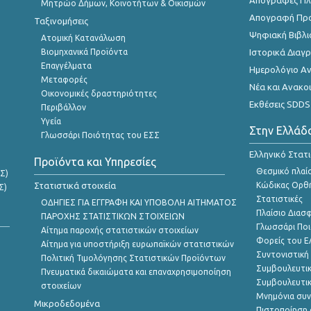
Απογραφές Πλη
Μητρώο Δήμων, Κοινοτήτων & Οικισμών
Απογραφή Πρ
Ταξινομήσεις
Ψηφιακή Βιβλι
Ατομική Κατανάλωση
Βιομηχανικά Προϊόντα
Ιστορικά Δια
Επαγγέλματα
Ημερολόγιο Α
Μεταφορές
Νέα και Ανακο
Οικονομικές δραστηριότητες
Εκθέσεις SDDS
Περιβάλλον
Υγεία
Στην Ελλάδ
Γλωσσάρι Ποιότητας του ΕΣΣ
Ελληνικό Στατ
Προϊόντα και Υπηρεσίες
Θεσμικό πλαί
Σ)
Στατιστικά στοιχεία
Κώδικας Ορθή
Σ)
Στατιστικές
ΟΔΗΓΙΕΣ ΓΙΑ ΕΓΓΡΑΦΗ ΚΑΙ ΥΠΟΒΟΛΗ ΑΙΤΗΜΑΤΟΣ
Πλαίσιο Διασ
ΠΑΡΟΧΗΣ ΣΤΑΤΙΣΤΙΚΩΝ ΣΤΟΙΧΕΙΩΝ
Γλωσσάρι Ποι
Αίτημα παροχής στατιστικών στοιχείων
Φορείς του 
Αίτημα για υποστήριξη ευρωπαϊκών στατιστικών
Συντονιστική
Πολιτική Τιμολόγησης Στατιστικών Προϊόντων
Συμβουλευτικ
Πνευματικά δικαιώματα και επαναχρησιμοποίηση
Συμβουλευτικ
στοιχείων
Μνημόνια συν
Μικροδεδομένα
Πιστοποίηση 