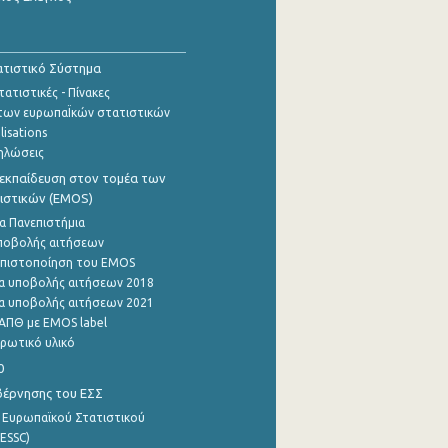
τιστικό Σύστημα
ατιστικές - Πίνακες
των ευρωπαΪκών στατιστικών
lisations
ηλώσεις
εκπαίδευση στον τομέα των
ιστικών (EMOS)
α Πανεπιστήμια
ποβολής αιτήσεων
η πιστοποίηση του EMOS
α υποβολής αιτήσεων 2018
α υποβολής αιτήσεων 2021
ΑΠΘ με EMOS label
ρωτικό υλικό
0
βέρνησης του ΕΣΣ
 Ευρωπαϊκού Στατιστικού
ESSC)