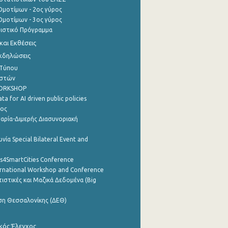
μοτίμων - 2ος γύρος
μοτίμων - 3ος γύρος
τιστικό Πρόγραμμα
αι Εκθέσεις
Εκδηλώσεις
 Τύπου
ηστών
WORKSHOP
a for AI driven public policies
ρος
αρία-Διμερής Διασυνοριακή
νία Special Bilateral Event and
cs4SmartCities Conference
ernational Workshop and Conference
ιστικές και Μαζικά Δεδομένα (Big
ση Θεσσαλονίκης (ΔΕΘ)
κός Έλεγχος