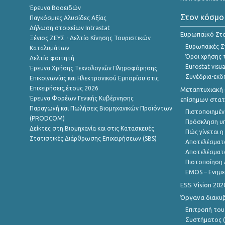
Έρευνα Βοοειδών
Στον κόσμο
Παγκόσμιες Αλυσίδες Αξίας
Δήλωση στοιχείων Intrastat
Ευρωπαϊκό Στα
Ξένιος ΖΕΥΣ - Δελτίο Κίνησης Τουριστικών
Ευρωπαϊκές Στ
Καταλυμάτων
Όροι χρήσης 
Δελτίο φοιτητή
Eurostat visua
Έρευνα Χρήσης Τεχνολογιών Πληροφόρησης
Συνέδρια-εκδ
Επικοινωνίας και Ηλεκτρονικού Εμπορίου στις
Επιχειρήσεις,έτους 2026
Μεταπτυχιακή 
Έρευνα Φορέων Γενικής Κυβέρνησης
επίσημων στατ
Παραγωγή και Πωλήσεις Βιομηχανικών Προϊόντων
Πιστοποιημέν
(PRODCOM)
Πρόσκληση υ
Δείκτες στη Βιομηχανία και στις Κατασκευές
Πώς γίνεται 
Στατιστικές Διάρθρωσης Επιχειρήσεων (SBS)
Αποτελέσματ
Αποτελέσματ
Πιστοποίηση 
EMOS – Ενημε
ESS Vision 202
Όργανα διακυ
Επιτροπή του
Συστήματος (