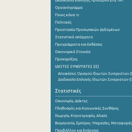
Διαδικασία επιλογής Προέδρου ΕΛΣΤΑΤ
Οκτωβρίου 2023
Οργανόγραμμα
Σεπτεμβρίου 2023
Ποιος κάνει τι
Πολιτικές
Αυγούστου 2023
Προστασία Προσωπικών Δεδομένων
Ιουλίου 2023
Στατιστικό απόρρητο
Προγράμματα και Εκθέσεις
Ιουνίου 2023
Οικονομικά Στοιχεία
Μαΐου 2023
Προκηρύξεις
ΙΔΙΩΤΕΣ ΣΥΝΕΡΓΑΤΕΣ (ΙΣ)
Απριλίου 2023
Αποφάσεις Ορισμού Ιδιωτών Συνεργατών (Ι
Μαρτίου 2023
Διαδικασία Επιλογής Ιδιωτών Συνεργατών (Ι
Φεβρουαρίου 2023
Στατιστικές
Ιανουαρίου 2023
Οικονομία, Δείκτες
Πληθυσμός και Κοινωνικές Συνθήκες
Δεκεμβρίου 2022
Γεωργία, Κτηνοτροφία, Αλιεία
Νοεμβρίου 2022
Βιομηχανία, Εμπόριο, Υπηρεσίες, Μεταφορές
Περιβάλλον και Ενέργεια
Οκτωβρίου 2022