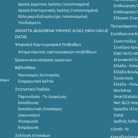
Αρχεία Δημόσιας Χρήσης (τυποποιημένα)
Επιθεώρηση Ο
Αρχεία Επιστημονικής Χρήσης (τυποποιημένα)
Επιθεώρηση Ο
Άλλα μικροδεδομένα (μη τυποποιημένα)
Ελληνικό Στα
Υποδείγματα
Προγράμματα κ
ANOIXTA ΔΕΔΟΜΕΝΑ ΥΨΗΛΗΣ ΑΞΙΑΣ (HIGH VALUE
Συνέδρια και 
DATA)
Συνεντεύξεις
Ψηφιακά Χαρτογραφικά Υπόβαθρα
Συνέδρια Χρ
Αίτημα παροχής χαρτογραφικών υποβάθρων
ESAC-NUCs 
Έρευνα ικανοποίησης χρηστών
AI powered Dat
Ελλάδα - Κύπ
Βιβλιοθήκη
Ελλάδα-Βουλγ
Κανονισμός λειτουργίας
Συνάντηση
ήσεων
Ενημερωτικά Δελτία
Ελλάδα - Πολω
Στατιστική Παιδεία
Workshop
Παρουσίαση - Το όραμά μας
SmartStatisti
Εκπαίδευση
Net-SILC3 Int
Εκπαιδευτικές Επισκέψεις
Ημερίδα «Στατ
Διαγωνισμοί
Data)
Ψυχαγωγία
Διεθνής Έκθε
Ενημέρωση
COVID-19
Συλλογή στοιχείων
Κοινοβουλευτι