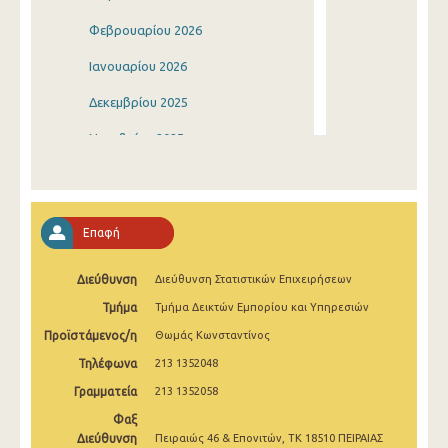
Φεβρουαρίου 2026
Ιανουαρίου 2026
Δεκεμβρίου 2025
Νοεμβρίου 2025
Οκτωβρίου 2025
Σεπτεμβρίου 2025
Επαφή
Αυγούστου 2025
Διεύθυνση
Διεύθυνση Στατιστικών Επιχειρήσεων
Ιουλίου 2025
Τμήμα
Τμήμα Δεικτών Εμπορίου και Υπηρεσιών
Ιουνίου 2025
Προϊστάμενος/η
Θωμάς Κωνσταντίνος
Μαΐου 2025
Τηλέφωνα
213 1352048
Απριλίου 2025
Γραμματεία
213 1352058
Φαξ
Μαρτίου 2025
Διεύθυνση
Πειραιώς 46 & Επονιτών, ΤΚ 18510 ΠΕΙΡΑΙΑΣ