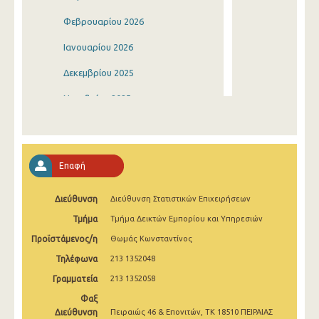
Φεβρουαρίου 2026
Ιανουαρίου 2026
Δεκεμβρίου 2025
Νοεμβρίου 2025
Οκτωβρίου 2025
Σεπτεμβρίου 2025
Επαφή
Αυγούστου 2025
Διεύθυνση
Διεύθυνση Στατιστικών Επιχειρήσεων
Ιουλίου 2025
Τμήμα
Τμήμα Δεικτών Εμπορίου και Υπηρεσιών
Ιουνίου 2025
Προϊστάμενος/η
Θωμάς Κωνσταντίνος
Μαΐου 2025
Τηλέφωνα
213 1352048
Απριλίου 2025
Γραμματεία
213 1352058
Φαξ
Μαρτίου 2025
Διεύθυνση
Πειραιώς 46 & Επονιτών, ΤΚ 18510 ΠΕΙΡΑΙΑΣ