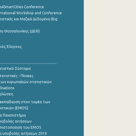
cs4SmartCities Conference
ernational Workshop and Conference
ιστικές και Μαζικά Δεδομένα (Big
ση Θεσσαλονίκης (ΔΕΘ)
κός Έλεγχος
τιστικό Σύστημα
ατιστικές - Πίνακες
των ευρωπαΪκών στατιστικών
lisations
ηλώσεις
εκπαίδευση στον τομέα των
ιστικών (EMOS)
α Πανεπιστήμια
ποβολής αιτήσεων
η πιστοποίηση του EMOS
α υποβολής αιτήσεων 2018