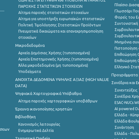
ΟΔΗΓΙΕΣ ΓΙΑ ΕΓΓΡΑΦΗ ΚΑΙ ΥΠΟΒΟΛΗ ΑΙΤΗΜΑΤΟΣ
Πλαίσιο Διασ
ΠΑΡΟΧΗΣ ΣΤΑΤΙΣΤΙΚΩΝ ΣΤΟΙΧΕΙΩΝ
Γλωσσάρι Ποι
Αίτημα παροχής στατιστικών στοιχείων
Φορείς του 
Αίτημα για υποστήριξη ευρωπαϊκών στατιστικών
Συντονιστική
Πολιτική Τιμολόγησης Στατιστικών Προϊόντων
Συμβουλευτικ
Πνευματικά δικαιώματα και επαναχρησιμοποίηση
Συμβουλευτικ
στοιχείων
Μνημόνια συν
Μικροδεδομένα
Πιστοποίηση 
Αρχεία Δημόσιας Χρήσης (τυποποιημένα)
Επιθεώρηση Ο
Αρχεία Επιστημονικής Χρήσης (τυποποιημένα)
Επιθεώρηση Ο
Άλλα μικροδεδομένα (μη τυποποιημένα)
Ελληνικό Στα
Υποδείγματα
Προγράμματα κ
ANOIXTA ΔΕΔΟΜΕΝΑ ΥΨΗΛΗΣ ΑΞΙΑΣ (HIGH VALUE
Συνέδρια και 
DATA)
Συνεντεύξεις
Ψηφιακά Χαρτογραφικά Υπόβαθρα
Συνέδρια Χρ
Αίτημα παροχής χαρτογραφικών υποβάθρων
ESAC-NUCs 
Έρευνα ικανοποίησης χρηστών
AI powered Dat
Ελλάδα - Κύπ
Βιβλιοθήκη
Ελλάδα-Βουλγ
Κανονισμός λειτουργίας
Συνάντηση
ήσεων
Ενημερωτικά Δελτία
Ελλάδα - Πολω
Στατιστική Παιδεία