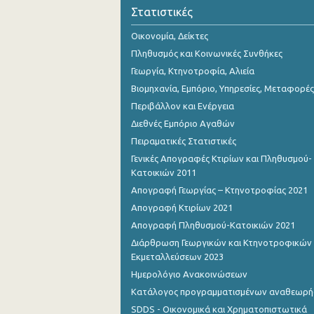
Οκτωβρίου 2023
Στατιστικές
Σεπτεμβρίου 2023
Οικονομία, Δείκτες
Πληθυσμός και Κοινωνικές Συνθήκες
Αυγούστου 2023
Γεωργία, Κτηνοτροφία, Αλιεία
Ιουλίου 2023
Βιομηχανία, Εμπόριο, Υπηρεσίες, Μεταφορές
Περιβάλλον και Ενέργεια
Ιουνίου 2023
Διεθνές Εμπόριο Αγαθών
Μαΐου 2023
Πειραματικές Στατιστικές
Γενικές Απογραφές Κτιρίων και Πληθυσμού-
Απριλίου 2023
Κατοικιών 2011
Μαρτίου 2023
Απογραφή Γεωργίας – Κτηνοτροφίας 2021
Απογραφή Κτιρίων 2021
Φεβρουαρίου 2023
Απογραφή Πληθυσμού-Κατοικιών 2021
Ιανουαρίου 2023
Διάρθρωση Γεωργικών και Κτηνοτροφικών
Εκμεταλλεύσεων 2023
Δεκεμβρίου 2022
Ημερολόγιο Ανακοινώσεων
Νοεμβρίου 2022
Κατάλογος προγραμματισμένων αναθεωρ
SDDS - Οικονομικά και Χρηματοπιστωτικά
Οκτωβρίου 2022