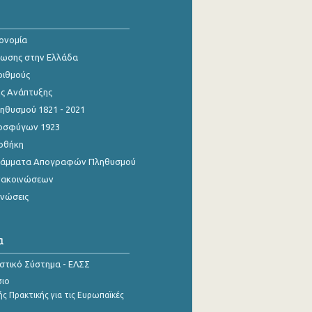
κονομία
ίωσης στην Ελλάδα
ριθμούς
ης Ανάπτυξης
θυσμού 1821 - 2021
οσφύγων 1923
οθήκη
γράμματα Απογραφών Πληθυσμού
νακοινώσεων
ινώσεις
α
ιστικό Σύστημα - ΕΛΣΣ
σιο
ς Πρακτικής για τις Ευρωπαϊκές