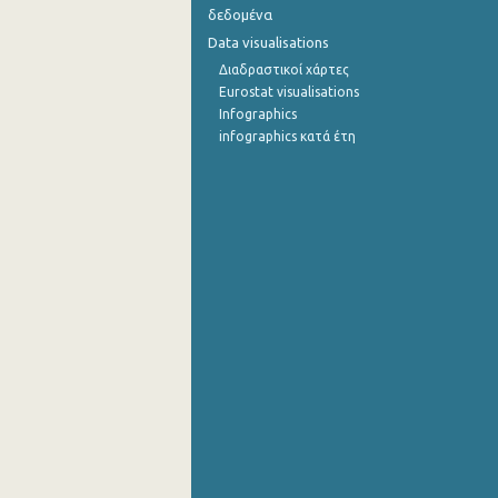
δεδομένα
Σεπτεμβρίου 2022
Data visualisations
Διαδραστικοί χάρτες
Αυγούστου 2022
Eurostat visualisations
Infographics
Ιουλίου 2022
infographics κατά έτη
Ιουνίου 2022
Μαΐου 2022
Απριλίου 2022
Μαρτίου 2022
Φεβρουαρίου 2022
Ιανουαρίου 2022
Δεκεμβρίου 2021
Νοεμβρίου 2021
Οκτωβρίου 2021