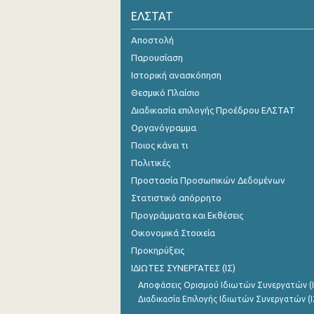
ΕΛΣΤΑΤ
Οκτωβρίου 2024
Αποστολή
Σεπτεμβρίου 2024
Παρουσίαση
Αυγούστου 2024
Ιστορική ανασκόπηση
Θεσμικό Πλαίσιο
Ιουλίου 2024
Διαδικασία επιλογής Προέδρου ΕΛΣΤΑΤ
Ιουνίου 2024
Οργανόγραμμα
Ποιος κάνει τι
Μαΐου 2024
Πολιτικές
Απριλίου 2024
Προστασία Προσωπικών Δεδομένων
Μαρτίου 2024
Στατιστικό απόρρητο
Προγράμματα και Εκθέσεις
Φεβρουαρίου 2024
Οικονομικά Στοιχεία
Ιανουαρίου 2024
Προκηρύξεις
ΙΔΙΩΤΕΣ ΣΥΝΕΡΓΑΤΕΣ (ΙΣ)
Δεκεμβρίου 2023
Αποφάσεις Ορισμού Ιδιωτών Συνεργατών (Ι
Νοεμβρίου 2023
Διαδικασία Επιλογής Ιδιωτών Συνεργατών (Ι