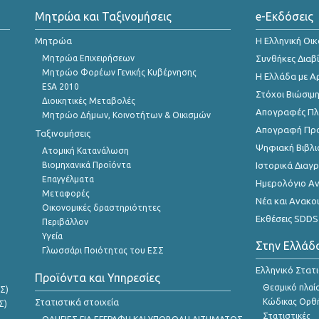
Μητρώα και Ταξινομήσεις
e-Εκδόσεις
Μητρώα
Η Ελληνική Οι
Μητρώα Επιχειρήσεων
Συνθήκες Διαβ
Μητρώο Φορέων Γενικής Κυβέρνησης
Η Ελλάδα με Α
ESA 2010
Στόχοι Βιώσιμ
Διοικητικές Μεταβολές
Απογραφές Πλη
Μητρώο Δήμων, Κοινοτήτων & Οικισμών
Απογραφή Πρ
Ταξινομήσεις
Ψηφιακή Βιβλι
Ατομική Κατανάλωση
Βιομηχανικά Προϊόντα
Ιστορικά Δια
Επαγγέλματα
Ημερολόγιο Α
Μεταφορές
Νέα και Ανακο
Οικονομικές δραστηριότητες
Εκθέσεις SDDS
Περιβάλλον
Υγεία
Στην Ελλάδ
Γλωσσάρι Ποιότητας του ΕΣΣ
Ελληνικό Στατ
Προϊόντα και Υπηρεσίες
Θεσμικό πλαί
Σ)
Στατιστικά στοιχεία
Κώδικας Ορθή
Σ)
Στατιστικές