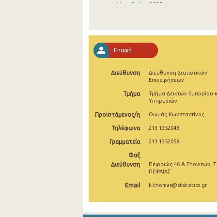
Νοεμβρίου 2025
Οκτωβρίου 2025
Σεπτεμβρίου 2025
Επαφή
Αυγούστου 2025
Διεύθυνση
Διεύθυνση Στατιστικών
Ιουλίου 2025
Επιχειρήσεων
Ιουνίου 2025
Τμήμα
Τμήμα Δεικτών Εμπορίου κ
Υπηρεσιών
Μαΐου 2025
Προϊστάμενος/η
Θωμάς Κωνσταντίνος
Απριλίου 2025
Τηλέφωνα
213 1352048
Γραμματεία
213 1352058
Μαρτίου 2025
Φαξ
Φεβρουαρίου 2025
Διεύθυνση
Πειραιώς 46 & Επονιτών, Τ
ΠΕΙΡΑΙΑΣ
Ιανουαρίου 2025
Email
k.thomas@statistics.gr
Δεκεμβρίου 2024
Νοεμβρίου 2024