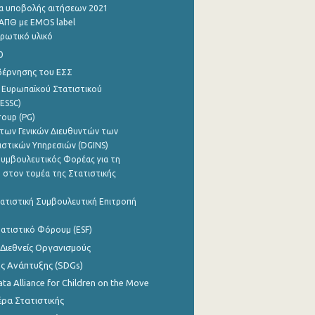
α υποβολής αιτήσεων 2021
ΑΠΘ με EMOS label
ρωτικό υλικό
0
βέρνησης του ΕΣΣ
 Ευρωπαϊκού Στατιστικού
ESSC)
roup (PG)
των Γενικών Διευθυντών των
ιστικών Υπηρεσιών (DGINS)
υμβουλευτικός Φορέας για τη
 στον τομέα της Στατιστικής
ατιστική Συμβουλευτική Επιτροπή
ατιστικό Φόρουμ (ESF)
 Διεθνείς Οργανισμούς
ης Ανάπτυξης (SDGs)
ata Alliance for Children on the Move
ρα Στατιστικής