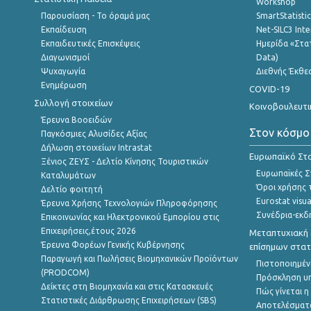
Workshop
Παρουσίαση - Το όραμά μας
SmartStatisti
Εκπαίδευση
Net-SILC3 Int
Εκπαιδευτικές Επισκέψεις
Ημερίδα «Στατ
Διαγωνισμοί
Data)
Ψυχαγωγία
Διεθνής Έκθε
Ενημέρωση
COVID-19
Συλλογή στοιχείων
Κοινοβουλευτι
Έρευνα Βοοειδών
Στον κόσμο
Παγκόσμιες Αλυσίδες Αξίας
Δήλωση στοιχείων Intrastat
Ευρωπαϊκό Στα
Ξένιος ΖΕΥΣ - Δελτίο Κίνησης Τουριστικών
Ευρωπαϊκές Στ
Καταλυμάτων
Όροι χρήσης 
Δελτίο φοιτητή
Eurostat visua
Έρευνα Χρήσης Τεχνολογιών Πληροφόρησης
Συνέδρια-εκδ
Επικοινωνίας και Ηλεκτρονικού Εμπορίου στις
Επιχειρήσεις,έτους 2026
Μεταπτυχιακή 
Έρευνα Φορέων Γενικής Κυβέρνησης
επίσημων στατ
Παραγωγή και Πωλήσεις Βιομηχανικών Προϊόντων
Πιστοποιημέν
(PRODCOM)
Πρόσκληση υ
Δείκτες στη Βιομηχανία και στις Κατασκευές
Πώς γίνεται 
Στατιστικές Διάρθρωσης Επιχειρήσεων (SBS)
Αποτελέσματ