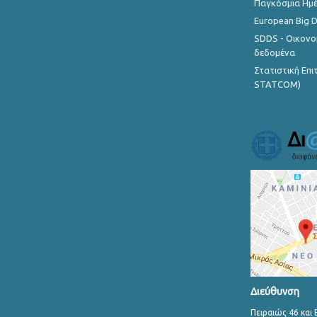
Παγκόσμια Ημέ
European Big 
SDDS - Οικονο
δεδομένα
Στατιστική Επ
STATCOM)
Διεύθυνση
Πειραιώς 46 και 