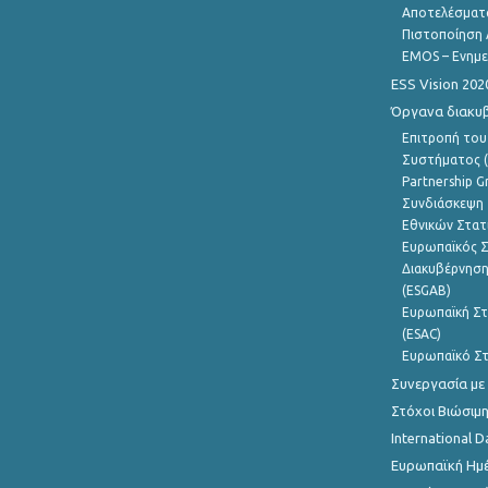
Αποτελέσματ
Πιστοποίηση 
EMOS – Ενημε
ESS Vision 202
Όργανα διακυ
Επιτροπή του
Συστήματος (
Partnership G
Συνδιάσκεψη 
Εθνικών Στατ
Ευρωπαϊκός Σ
Διακυβέρνηση
(ESGAB)
Ευρωπαϊκή Στ
(ESAC)
Ευρωπαϊκό Στ
Συνεργασία με
Στόχοι Βιώσιμ
International D
Ευρωπαϊκή Ημέ