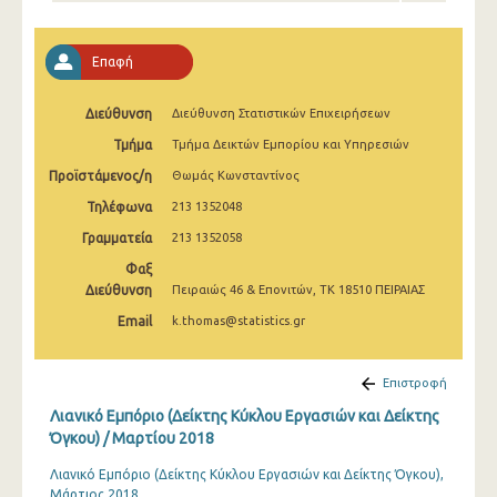
Φεβρουαρίου 2025
Ιανουαρίου 2025
Επαφή
Δεκεμβρίου 2024
Διεύθυνση
Διεύθυνση Στατιστικών Επιχειρήσεων
Νοεμβρίου 2024
Τμήμα
Τμήμα Δεικτών Εμπορίου και Υπηρεσιών
Οκτωβρίου 2024
Προϊστάμενος/η
Θωμάς Κωνσταντίνος
Τηλέφωνα
213 1352048
Σεπτεμβρίου 2024
Γραμματεία
213 1352058
Αυγούστου 2024
Φαξ
Διεύθυνση
Πειραιώς 46 & Επονιτών, ΤΚ 18510 ΠΕΙΡΑΙΑΣ
Ιουλίου 2024
Email
k.thomas@statistics.gr
Ιουνίου 2024
Μαΐου 2024
Επιστροφή
Λιανικό Εμπόριο (Δείκτης Κύκλου Εργασιών και Δείκτης
Απριλίου 2024
Όγκου) / Μαρτίου 2018
Μαρτίου 2024
Λιανικό Εμπόριο (Δείκτης Κύκλου Εργασιών και Δείκτης Όγκου),
Μάρτιος 2018
Φεβρουαρίου 2024