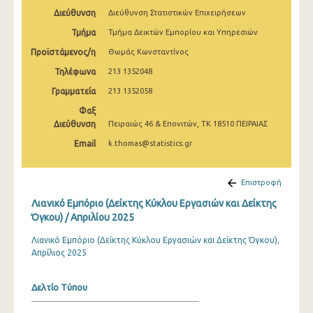
Φεβρουαρίου 2025
Διεύθυνση
Διεύθυνση Στατιστικών Επιχειρήσεων
Τμήμα
Τμήμα Δεικτών Εμπορίου και Υπηρεσιών
Ιανουαρίου 2025
Προϊστάμενος/η
Θωμάς Κωνσταντίνος
Δεκεμβρίου 2024
Τηλέφωνα
213 1352048
Νοεμβρίου 2024
Γραμματεία
213 1352058
Οκτωβρίου 2024
Φαξ
Διεύθυνση
Πειραιώς 46 & Επονιτών, ΤΚ 18510 ΠΕΙΡΑΙΑΣ
Σεπτεμβρίου 2024
Email
k.thomas@statistics.gr
Αυγούστου 2024
Επιστροφή
Ιουλίου 2024
Λιανικό Εμπόριο (Δείκτης Κύκλου Εργασιών και Δείκτης
Ιουνίου 2024
Όγκου) / Απριλίου 2025
Μαΐου 2024
Λιανικό Εμπόριο (Δείκτης Κύκλου Εργασιών και Δείκτης Όγκου),
Απρίλιος 2025
Απριλίου 2024
Μαρτίου 2024
Δελτίο Τύπου
Φεβρουαρίου 2024