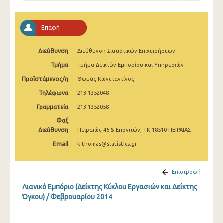
Φεβρουαρίου 2025
Ιανουαρίου 2025
Επαφή
Δεκεμβρίου 2024
Διεύθυνση
Διεύθυνση Στατιστικών Επιχειρήσεων
Νοεμβρίου 2024
Τμήμα
Τμήμα Δεικτών Εμπορίου και Υπηρεσιών
Οκτωβρίου 2024
Προϊστάμενος/η
Θωμάς Κωνσταντίνος
Τηλέφωνα
213 1352048
Σεπτεμβρίου 2024
Γραμματεία
213 1352058
Αυγούστου 2024
Φαξ
Διεύθυνση
Πειραιώς 46 & Επονιτών, ΤΚ 18510 ΠΕΙΡΑΙΑΣ
Ιουλίου 2024
Email
k.thomas@statistics.gr
Ιουνίου 2024
Μαΐου 2024
Επιστροφή
Λιανικό Εμπόριο (Δείκτης Κύκλου Εργασιών και Δείκτης
Απριλίου 2024
Όγκου) / Φεβρουαρίου 2014
Μαρτίου 2024
Φεβρουαρίου 2024