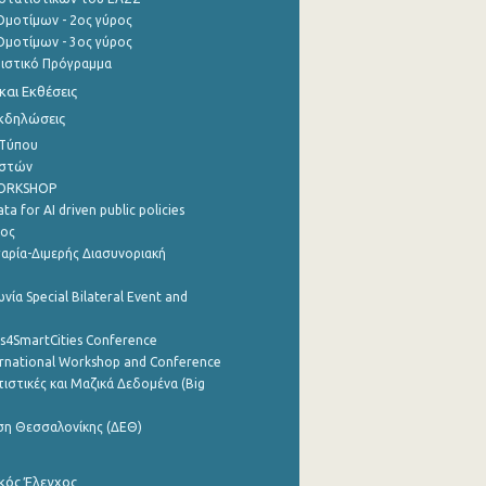
μοτίμων - 2ος γύρος
μοτίμων - 3ος γύρος
τιστικό Πρόγραμμα
αι Εκθέσεις
Εκδηλώσεις
 Τύπου
ηστών
WORKSHOP
a for AI driven public policies
ρος
αρία-Διμερής Διασυνοριακή
νία Special Bilateral Event and
cs4SmartCities Conference
ernational Workshop and Conference
ιστικές και Μαζικά Δεδομένα (Big
ση Θεσσαλονίκης (ΔΕΘ)
κός Έλεγχος