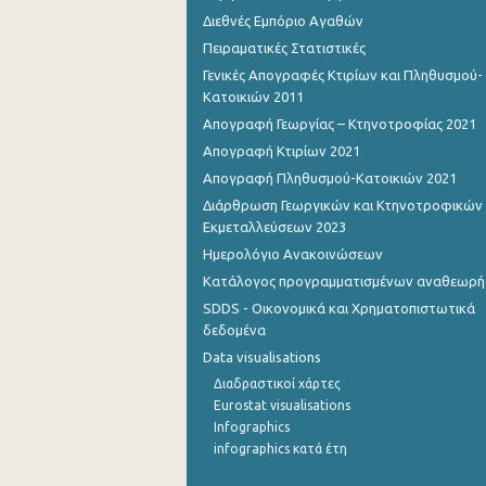
Διεθνές Εμπόριο Αγαθών
Σεπτεμβρίου 2022
Πειραματικές Στατιστικές
Γενικές Απογραφές Κτιρίων και Πληθυσμού-
Αυγούστου 2022
Κατοικιών 2011
Ιουλίου 2022
Απογραφή Γεωργίας – Κτηνοτροφίας 2021
Απογραφή Κτιρίων 2021
Ιουνίου 2022
Απογραφή Πληθυσμού-Κατοικιών 2021
Μαΐου 2022
Διάρθρωση Γεωργικών και Κτηνοτροφικών
Εκμεταλλεύσεων 2023
Απριλίου 2022
Ημερολόγιο Ανακοινώσεων
Μαρτίου 2022
Κατάλογος προγραμματισμένων αναθεωρ
SDDS - Οικονομικά και Χρηματοπιστωτικά
Φεβρουαρίου 2022
δεδομένα
Ιανουαρίου 2022
Data visualisations
Διαδραστικοί χάρτες
Δεκεμβρίου 2021
Eurostat visualisations
Νοεμβρίου 2021
Infographics
infographics κατά έτη
Οκτωβρίου 2021