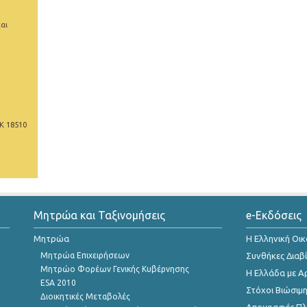
αι
Κ 18510
Μητρώα και Ταξινομήσεις
e-Εκδόσεις
Μητρώα
Η Ελληνική Οι
Μητρώα Επιχειρήσεων
Συνθήκες Διαβ
Μητρώο Φορέων Γενικής Κυβέρνησης
Η Ελλάδα με Α
ESA 2010
Στόχοι Βιώσιμ
Διοικητικές Μεταβολές