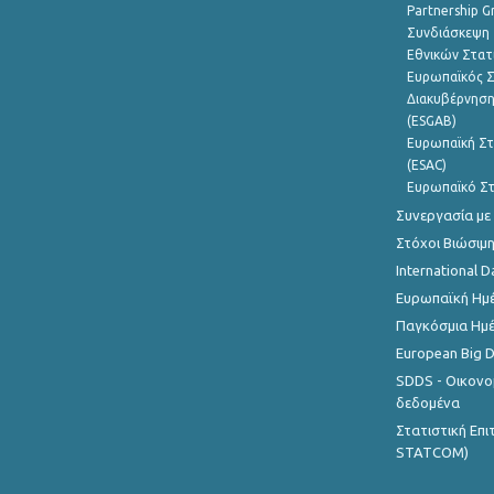
Partnership G
Συνδιάσκεψη 
Εθνικών Στατ
Ευρωπαϊκός Σ
Διακυβέρνηση
(ESGAB)
Ευρωπαϊκή Στ
(ESAC)
Ευρωπαϊκό Στ
Συνεργασία με
Στόχοι Βιώσιμ
International D
Ευρωπαϊκή Ημέ
Παγκόσμια Ημέ
European Big 
SDDS - Οικονο
δεδομένα
Στατιστική Επ
STATCOM)