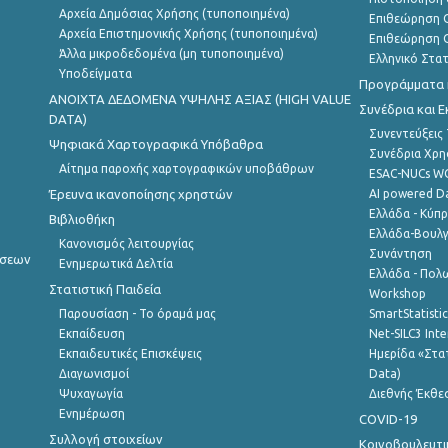
Αρχεία Δημόσιας Χρήσης (τυποποιημένα)
Επιθεώρηση Ο
Αρχεία Επιστημονικής Χρήσης (τυποποιημένα)
Επιθεώρηση Ο
Άλλα μικροδεδομένα (μη τυποποιημένα)
Ελληνικό Στα
Υποδείγματα
Προγράμματα κ
ANOIXTA ΔΕΔΟΜΕΝΑ ΥΨΗΛΗΣ ΑΞΙΑΣ (HIGH VALUE
Συνέδρια και 
DATA)
Συνεντεύξεις
Ψηφιακά Χαρτογραφικά Υπόβαθρα
Συνέδρια Χρ
Αίτημα παροχής χαρτογραφικών υποβάθρων
ESAC-NUCs 
Έρευνα ικανοποίησης χρηστών
AI powered Dat
Ελλάδα - Κύπ
Βιβλιοθήκη
Ελλάδα-Βουλγ
Κανονισμός λειτουργίας
Συνάντηση
ήσεων
Ενημερωτικά Δελτία
Ελλάδα - Πολω
Στατιστική Παιδεία
Workshop
Παρουσίαση - Το όραμά μας
SmartStatisti
Εκπαίδευση
Net-SILC3 Int
Εκπαιδευτικές Επισκέψεις
Ημερίδα «Στατ
Διαγωνισμοί
Data)
Ψυχαγωγία
Διεθνής Έκθε
Ενημέρωση
COVID-19
Συλλογή στοιχείων
Κοινοβουλευτι