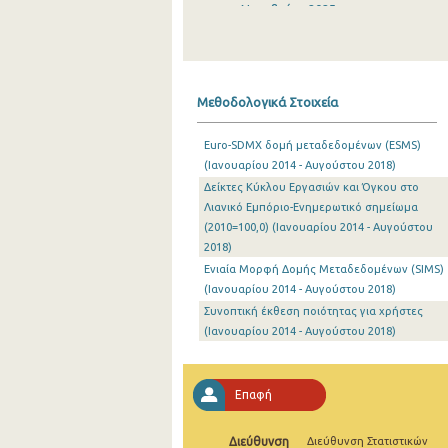
Νοεμβρίου 2025
Οκτωβρίου 2025
Σεπτεμβρίου 2025
Μεθοδολογικά Στοιχεία
Αυγούστου 2025
Euro-SDMX δομή μεταδεδομένων (ESMS)
Ιουλίου 2025
(Ιανουαρίου 2014 - Αυγούστου 2018)
Δείκτες Κύκλου Εργασιών και Όγκου στο
Ιουνίου 2025
Λιανικό Εμπόριο-Ενημερωτικό σημείωμα
Μαΐου 2025
(2010=100,0) (Ιανουαρίου 2014 - Αυγούστου
2018)
Απριλίου 2025
Ενιαία Μορφή Δομής Μεταδεδομένων (SIMS)
(Ιανουαρίου 2014 - Αυγούστου 2018)
Μαρτίου 2025
Συνοπτική έκθεση ποιότητας για χρήστες
(Ιανουαρίου 2014 - Αυγούστου 2018)
Φεβρουαρίου 2025
Ιανουαρίου 2025
Επαφή
Δεκεμβρίου 2024
Νοεμβρίου 2024
Διεύθυνση
Διεύθυνση Στατιστικών