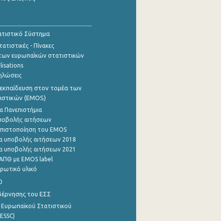
τιστικό Σύστημα
ατιστικές - Πίνακες
των ευρωπαΪκών στατιστικών
lisations
ηλώσεις
εκπαίδευση στον τομέα των
ιστικών (EMOS)
α Πανεπιστήμια
ποβολής αιτήσεων
η πιστοποίηση του EMOS
α υποβολής αιτήσεων 2018
α υποβολής αιτήσεων 2021
ΑΠΘ με EMOS label
ρωτικό υλικό
0
βέρνησης του ΕΣΣ
 Ευρωπαϊκού Στατιστικού
ESSC)