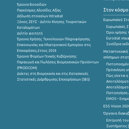
Έρευνα Βοοειδών
Στον κόσμο
Παγκόσμιες Αλυσίδες Αξίας
Δήλωση στοιχείων Intrastat
Ευρωπαϊκό Στα
Ξένιος ΖΕΥΣ - Δελτίο Κίνησης Τουριστικών
Ευρωπαϊκές Στ
Καταλυμάτων
Όροι χρήσης 
Δελτίο φοιτητή
Eurostat visua
Έρευνα Χρήσης Τεχνολογιών Πληροφόρησης
Συνέδρια-εκδ
Επικοινωνίας και Ηλεκτρονικού Εμπορίου στις
Επιχειρήσεις,έτους 2026
Μεταπτυχιακή 
Έρευνα Φορέων Γενικής Κυβέρνησης
επίσημων στατ
Παραγωγή και Πωλήσεις Βιομηχανικών Προϊόντων
Πιστοποιημέν
(PRODCOM)
Πρόσκληση υ
Δείκτες στη Βιομηχανία και στις Κατασκευές
Πώς γίνεται 
Στατιστικές Διάρθρωσης Επιχειρήσεων (SBS)
Αποτελέσματ
Αποτελέσματ
Πιστοποίηση 
EMOS – Ενημε
ESS Vision 202
Όργανα διακυ
Επιτροπή του
Συστήματος (