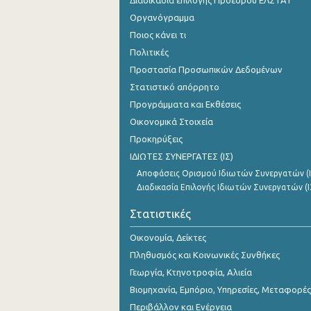
Διαδικασία επιλογής Προέδρου ΕΛΣΤΑΤ
Οκτωβρίου 2023
Οργανόγραμμα
Σεπτεμβρίου 2023
Ποιος κάνει τι
Πολιτικές
Αυγούστου 2023
Προστασία Προσωπικών Δεδομένων
Ιουλίου 2023
Στατιστικό απόρρητο
Προγράμματα και Εκθέσεις
Ιουνίου 2023
Οικονομικά Στοιχεία
Μαΐου 2023
Προκηρύξεις
ΙΔΙΩΤΕΣ ΣΥΝΕΡΓΑΤΕΣ (ΙΣ)
Απριλίου 2023
Αποφάσεις Ορισμού Ιδιωτών Συνεργατών (Ι
Μαρτίου 2023
Διαδικασία Επιλογής Ιδιωτών Συνεργατών (Ι
Φεβρουαρίου 2023
Στατιστικές
Ιανουαρίου 2023
Οικονομία, Δείκτες
Πληθυσμός και Κοινωνικές Συνθήκες
Δεκεμβρίου 2022
Γεωργία, Κτηνοτροφία, Αλιεία
Νοεμβρίου 2022
Βιομηχανία, Εμπόριο, Υπηρεσίες, Μεταφορές
Περιβάλλον και Ενέργεια
Οκτωβρίου 2022