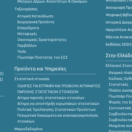
Απογραφές Πλη
Μητρώο Δήμων, Κοινοτήτων & Οικισμών
Απογραφή Πρ
Ταξινομήσεις
Ψηφιακή Βιβλι
Ατομική Κατανάλωση
Βιομηχανικά Προϊόντα
Ιστορικά Δια
Επαγγέλματα
Ημερολόγιο Α
Μεταφορές
Νέα και Ανακο
Οικονομικές δραστηριότητες
Εκθέσεις SDDS
Περιβάλλον
Υγεία
Στην Ελλάδ
Γλωσσάρι Ποιότητας του ΕΣΣ
Ελληνικό Στατ
Προϊόντα και Υπηρεσίες
Θεσμικό πλαί
Σ)
Στατιστικά στοιχεία
Κώδικας Ορθή
Σ)
Στατιστικές
ΟΔΗΓΙΕΣ ΓΙΑ ΕΓΓΡΑΦΗ ΚΑΙ ΥΠΟΒΟΛΗ ΑΙΤΗΜΑΤΟΣ
Πλαίσιο Διασ
ΠΑΡΟΧΗΣ ΣΤΑΤΙΣΤΙΚΩΝ ΣΤΟΙΧΕΙΩΝ
Γλωσσάρι Ποι
Αίτημα παροχής στατιστικών στοιχείων
Φορείς του 
Αίτημα για υποστήριξη ευρωπαϊκών στατιστικών
Συντονιστική
Πολιτική Τιμολόγησης Στατιστικών Προϊόντων
Συμβουλευτικ
Πνευματικά δικαιώματα και επαναχρησιμοποίηση
Συμβουλευτικ
στοιχείων
Μνημόνια συν
Μικροδεδομένα
Πιστοποίηση 