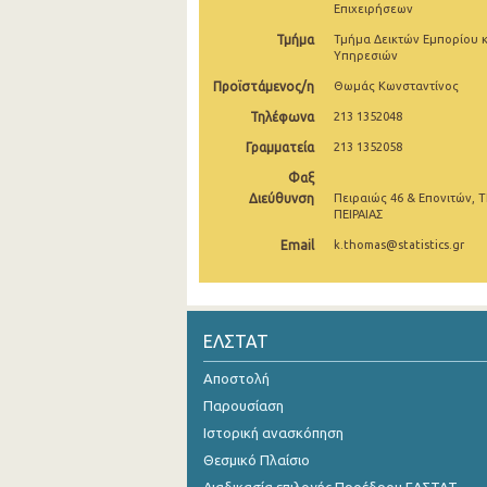
Επιχειρήσεων
Οκτωβρίου 2024
Τμήμα
Τμήμα Δεικτών Εμπορίου κ
Υπηρεσιών
Σεπτεμβρίου 2024
Προϊστάμενος/η
Θωμάς Κωνσταντίνος
Αυγούστου 2024
Τηλέφωνα
213 1352048
Γραμματεία
213 1352058
Ιουλίου 2024
Φαξ
Ιουνίου 2024
Διεύθυνση
Πειραιώς 46 & Επονιτών, Τ
ΠΕΙΡΑΙΑΣ
Μαΐου 2024
Email
k.thomas@statistics.gr
Απριλίου 2024
Μαρτίου 2024
ΕΛΣΤΑΤ
Φεβρουαρίου 2024
Αποστολή
Ιανουαρίου 2024
Παρουσίαση
Δεκεμβρίου 2023
Ιστορική ανασκόπηση
Θεσμικό Πλαίσιο
Νοεμβρίου 2023