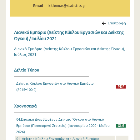
Φεβρουαρίου 2025
Email
k.thomas@statistics.gr
Ιανουαρίου 2025
Επιστροφή
Δεκεμβρίου 2024
Λιανικό Εμπόριο (Δείκτης Κύκλου Εργασιών και Δείκτης
Νοεμβρίου 2024
Όγκου) / Ιουλίου 2021
Λιανικό Εμπόριο (Δείκτης Κύκλου Εργασιών και Δείκτης Όγκου),
Οκτωβρίου 2024
Ιούλιος 2021
Σεπτεμβρίου 2024
Δελτίο Τύπου
Αυγούστου 2024
Ιουλίου 2024
Δείκτης Κύκλου Εργασιών στο Λιανικό Εμπόριο
(2015=100.0)
Ιουνίου 2024
Μαΐου 2024
Χρονοσειρά
Απριλίου 2024
04.Εποχικά Διορθωμένος Δείκτης ΄Ογκου στο Λιανικό
Εμπόριο (Προσωρινά Στοιχεία) (Ιανουαρίου 2000 - Μαΐου
Μαρτίου 2024
2026)
01. Δείκτης Κύκλου Εργασιών στο Λιανικό Εμπόριο
Φεβρουαρίου 2024