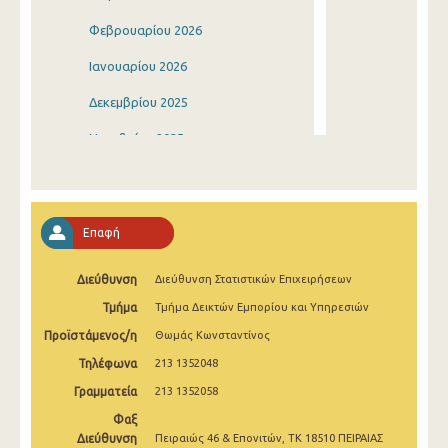
Φεβρουαρίου 2026
Ιανουαρίου 2026
Δεκεμβρίου 2025
Νοεμβρίου 2025
Οκτωβρίου 2025
Σεπτεμβρίου 2025
Επαφή
Αυγούστου 2025
Διεύθυνση
Διεύθυνση Στατιστικών Επιχειρήσεων
Ιουλίου 2025
Τμήμα
Τμήμα Δεικτών Εμπορίου και Υπηρεσιών
Ιουνίου 2025
Προϊστάμενος/η
Θωμάς Κωνσταντίνος
Μαΐου 2025
Τηλέφωνα
213 1352048
Απριλίου 2025
Γραμματεία
213 1352058
Φαξ
Μαρτίου 2025
Διεύθυνση
Πειραιώς 46 & Επονιτών, ΤΚ 18510 ΠΕΙΡΑΙΑΣ