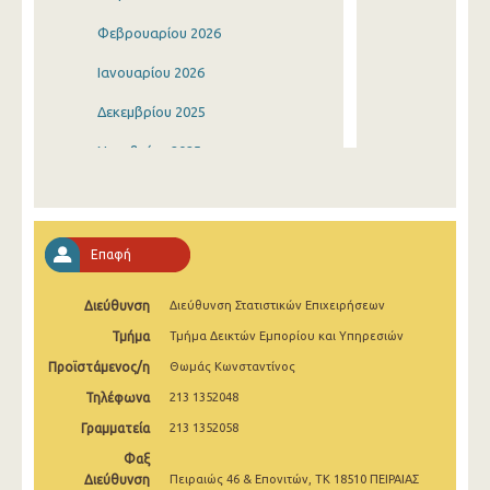
Φεβρουαρίου 2026
Ιανουαρίου 2026
Δεκεμβρίου 2025
Νοεμβρίου 2025
Οκτωβρίου 2025
Σεπτεμβρίου 2025
Επαφή
Αυγούστου 2025
Διεύθυνση
Διεύθυνση Στατιστικών Επιχειρήσεων
Ιουλίου 2025
Τμήμα
Τμήμα Δεικτών Εμπορίου και Υπηρεσιών
Ιουνίου 2025
Προϊστάμενος/η
Θωμάς Κωνσταντίνος
Μαΐου 2025
Τηλέφωνα
213 1352048
Απριλίου 2025
Γραμματεία
213 1352058
Φαξ
Μαρτίου 2025
Διεύθυνση
Πειραιώς 46 & Επονιτών, ΤΚ 18510 ΠΕΙΡΑΙΑΣ