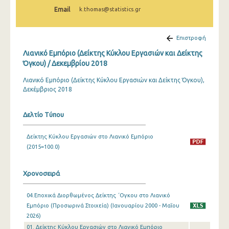
Φεβρουαρίου 2025
Email
k.thomas@statistics.gr
Ιανουαρίου 2025
Επιστροφή
Δεκεμβρίου 2024
Λιανικό Εμπόριο (Δείκτης Κύκλου Εργασιών και Δείκτης
Νοεμβρίου 2024
Όγκου) / Δεκεμβρίου 2018
Λιανικό Εμπόριο (Δείκτης Κύκλου Εργασιών και Δείκτης Όγκου),
Οκτωβρίου 2024
Δεκέμβριος 2018
Σεπτεμβρίου 2024
Δελτίο Τύπου
Αυγούστου 2024
Ιουλίου 2024
Δείκτης Κύκλου Εργασιών στο Λιανικό Εμπόριο
(2015=100.0)
Ιουνίου 2024
Μαΐου 2024
Χρονοσειρά
Απριλίου 2024
04.Εποχικά Διορθωμένος Δείκτης ΄Ογκου στο Λιανικό
Εμπόριο (Προσωρινά Στοιχεία) (Ιανουαρίου 2000 - Μαΐου
Μαρτίου 2024
2026)
01. Δείκτης Κύκλου Εργασιών στο Λιανικό Εμπόριο
Φεβρουαρίου 2024