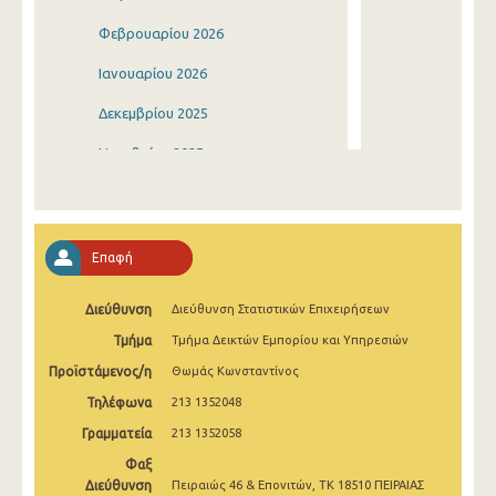
Φεβρουαρίου 2026
Ιανουαρίου 2026
Δεκεμβρίου 2025
Νοεμβρίου 2025
Οκτωβρίου 2025
Σεπτεμβρίου 2025
Επαφή
Αυγούστου 2025
Διεύθυνση
Διεύθυνση Στατιστικών Επιχειρήσεων
Ιουλίου 2025
Τμήμα
Τμήμα Δεικτών Εμπορίου και Υπηρεσιών
Ιουνίου 2025
Προϊστάμενος/η
Θωμάς Κωνσταντίνος
Μαΐου 2025
Τηλέφωνα
213 1352048
Απριλίου 2025
Γραμματεία
213 1352058
Φαξ
Μαρτίου 2025
Διεύθυνση
Πειραιώς 46 & Επονιτών, ΤΚ 18510 ΠΕΙΡΑΙΑΣ