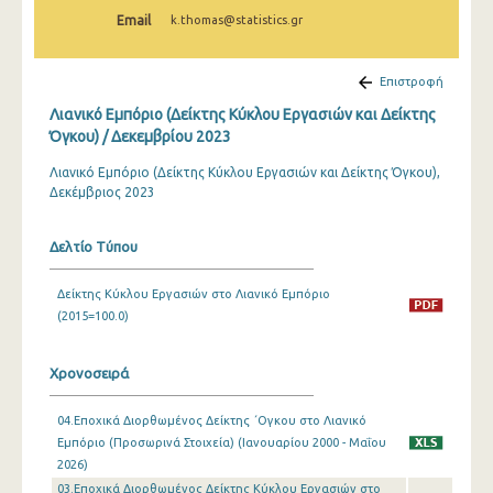
Φεβρουαρίου 2025
Email
k.thomas@statistics.gr
Ιανουαρίου 2025
Επιστροφή
Δεκεμβρίου 2024
Λιανικό Εμπόριο (Δείκτης Κύκλου Εργασιών και Δείκτης
Νοεμβρίου 2024
Όγκου) / Δεκεμβρίου 2023
Λιανικό Εμπόριο (Δείκτης Κύκλου Εργασιών και Δείκτης Όγκου),
Οκτωβρίου 2024
Δεκέμβριος 2023
Σεπτεμβρίου 2024
Δελτίο Τύπου
Αυγούστου 2024
Ιουλίου 2024
Δείκτης Κύκλου Εργασιών στο Λιανικό Εμπόριο
(2015=100.0)
Ιουνίου 2024
Μαΐου 2024
Χρονοσειρά
Απριλίου 2024
04.Εποχικά Διορθωμένος Δείκτης ΄Ογκου στο Λιανικό
Εμπόριο (Προσωρινά Στοιχεία) (Ιανουαρίου 2000 - Μαΐου
Μαρτίου 2024
2026)
03.Εποχικά Διορθωμένος Δείκτης Κύκλου Εργασιών στο
Φεβρουαρίου 2024