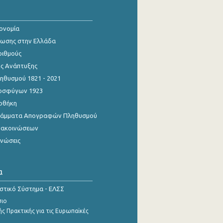
κονομία
ίωσης στην Ελλάδα
ριθμούς
ης Ανάπτυξης
θυσμού 1821 - 2021
οσφύγων 1923
οθήκη
γράμματα Απογραφών Πληθυσμού
νακοινώσεων
ινώσεις
α
ιστικό Σύστημα - ΕΛΣΣ
σιο
ς Πρακτικής για τις Ευρωπαϊκές