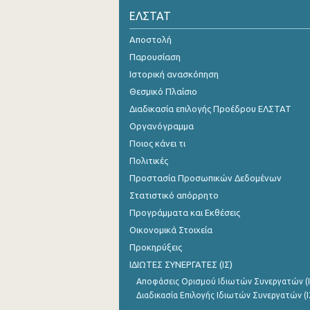
ΕΛΣΤΑΤ
Οκτωβρίου 2024
Αποστολή
Σεπτεμβρίου 2024
Παρουσίαση
Αυγούστου 2024
Ιστορική ανασκόπηση
Θεσμικό Πλαίσιο
Ιουλίου 2024
Διαδικασία επιλογής Προέδρου ΕΛΣΤΑΤ
Ιουνίου 2024
Οργανόγραμμα
Ποιος κάνει τι
Μαΐου 2024
Πολιτικές
Απριλίου 2024
Προστασία Προσωπικών Δεδομένων
Μαρτίου 2024
Στατιστικό απόρρητο
Προγράμματα και Εκθέσεις
Φεβρουαρίου 2024
Οικονομικά Στοιχεία
Ιανουαρίου 2024
Προκηρύξεις
ΙΔΙΩΤΕΣ ΣΥΝΕΡΓΑΤΕΣ (ΙΣ)
Δεκεμβρίου 2023
Αποφάσεις Ορισμού Ιδιωτών Συνεργατών (Ι
Νοεμβρίου 2023
Διαδικασία Επιλογής Ιδιωτών Συνεργατών (Ι