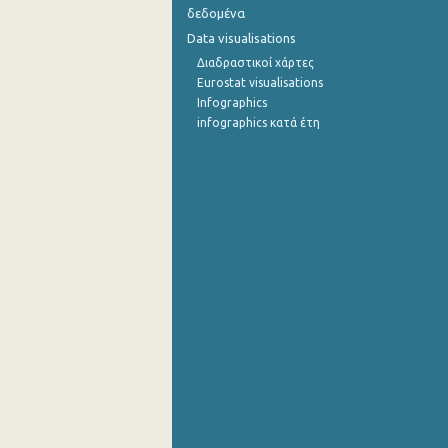
δεδομένα
Σεπτεμβρίου 2022
Data visualisations
Διαδραστικοί χάρτες
Αυγούστου 2022
Eurostat visualisations
Infographics
Ιουλίου 2022
infographics κατά έτη
Ιουνίου 2022
Μαΐου 2022
Απριλίου 2022
Μαρτίου 2022
Φεβρουαρίου 2022
Ιανουαρίου 2022
Δεκεμβρίου 2021
Νοεμβρίου 2021
Οκτωβρίου 2021