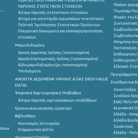
ΟΔΗΓΙΕΣ ΓΙΑ ΕΓΓΡΑΦΗ ΚΑΙ ΥΠΟΒΟΛΗ ΑΙΤΗΜΑΤΟΣ
Πλαίσιο Διασ
ΠΑΡΟΧΗΣ ΣΤΑΤΙΣΤΙΚΩΝ ΣΤΟΙΧΕΙΩΝ
Γλωσσάρι Ποι
Αίτημα παροχής στατιστικών στοιχείων
Φορείς του 
Αίτημα για υποστήριξη ευρωπαϊκών στατιστικών
Συντονιστική
Πολιτική Τιμολόγησης Στατιστικών Προϊόντων
Συμβουλευτικ
Πνευματικά δικαιώματα και επαναχρησιμοποίηση
Συμβουλευτικ
στοιχείων
Μνημόνια συν
Μικροδεδομένα
Πιστοποίηση 
Αρχεία Δημόσιας Χρήσης (τυποποιημένα)
Επιθεώρηση Ο
Αρχεία Επιστημονικής Χρήσης (τυποποιημένα)
Επιθεώρηση Ο
Άλλα μικροδεδομένα (μη τυποποιημένα)
Ελληνικό Στα
Υποδείγματα
Προγράμματα κ
ANOIXTA ΔΕΔΟΜΕΝΑ ΥΨΗΛΗΣ ΑΞΙΑΣ (HIGH VALUE
Συνέδρια και 
DATA)
Συνεντεύξεις
Ψηφιακά Χαρτογραφικά Υπόβαθρα
Συνέδρια Χρ
Αίτημα παροχής χαρτογραφικών υποβάθρων
ESAC-NUCs 
Έρευνα ικανοποίησης χρηστών
AI powered Dat
Ελλάδα - Κύπ
Βιβλιοθήκη
Ελλάδα-Βουλγ
Κανονισμός λειτουργίας
Συνάντηση
ήσεων
Ενημερωτικά Δελτία
Ελλάδα - Πολω
Στατιστική Παιδεία