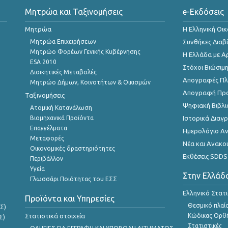
Μητρώα και Ταξινομήσεις
e-Εκδόσεις
Μητρώα
Η Ελληνική Οι
Μητρώα Επιχειρήσεων
Συνθήκες Διαβ
Μητρώο Φορέων Γενικής Κυβέρνησης
Η Ελλάδα με Α
ESA 2010
Στόχοι Βιώσιμ
Διοικητικές Μεταβολές
Απογραφές Πλη
Μητρώο Δήμων, Κοινοτήτων & Οικισμών
Απογραφή Πρ
Ταξινομήσεις
Ψηφιακή Βιβλι
Ατομική Κατανάλωση
Βιομηχανικά Προϊόντα
Ιστορικά Δια
Επαγγέλματα
Ημερολόγιο Α
Μεταφορές
Νέα και Ανακο
Οικονομικές δραστηριότητες
Εκθέσεις SDDS
Περιβάλλον
Υγεία
Στην Ελλάδ
Γλωσσάρι Ποιότητας του ΕΣΣ
Ελληνικό Στατ
Προϊόντα και Υπηρεσίες
Θεσμικό πλαί
Σ)
Στατιστικά στοιχεία
Κώδικας Ορθή
Σ)
Στατιστικές