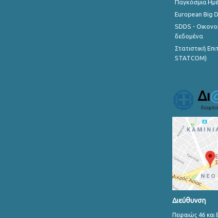
Παγκόσμια Ημέ
European Big 
SDDS - Οικονο
δεδομένα
Στατιστική Επ
STATCOM)
Διεύθυνση
Πειραιώς 46 και 