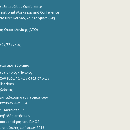
cs4SmartCities Conference
ernational Workshop and Conference
ιστικές και Μαζικά Δεδομένα (Big
ση Θεσσαλονίκης (ΔΕΘ)
κός Έλεγχος
τιστικό Σύστημα
ατιστικές - Πίνακες
των ευρωπαΪκών στατιστικών
lisations
ηλώσεις
εκπαίδευση στον τομέα των
ιστικών (EMOS)
α Πανεπιστήμια
ποβολής αιτήσεων
η πιστοποίηση του EMOS
α υποβολής αιτήσεων 2018