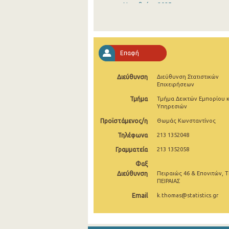
Νοεμβρίου 2025
Οκτωβρίου 2025
Σεπτεμβρίου 2025
Επαφή
Αυγούστου 2025
Διεύθυνση
Διεύθυνση Στατιστικών
Ιουλίου 2025
Επιχειρήσεων
Ιουνίου 2025
Τμήμα
Τμήμα Δεικτών Εμπορίου κ
Υπηρεσιών
Μαΐου 2025
Προϊστάμενος/η
Θωμάς Κωνσταντίνος
Απριλίου 2025
Τηλέφωνα
213 1352048
Γραμματεία
213 1352058
Μαρτίου 2025
Φαξ
Φεβρουαρίου 2025
Διεύθυνση
Πειραιώς 46 & Επονιτών, Τ
ΠΕΙΡΑΙΑΣ
Ιανουαρίου 2025
Email
k.thomas@statistics.gr
Δεκεμβρίου 2024
Νοεμβρίου 2024