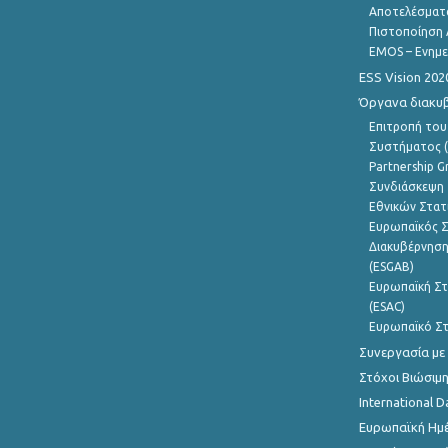
Αποτελέσματ
Πιστοποίηση 
EMOS – Ενημε
ESS Vision 202
Όργανα διακυ
Επιτροπή του
Συστήματος (
Partnership G
Συνδιάσκεψη 
Εθνικών Στατ
Ευρωπαϊκός Σ
Διακυβέρνηση
(ESGAB)
Ευρωπαϊκή Στ
(ESAC)
Ευρωπαϊκό Στ
Συνεργασία με
Στόχοι Βιώσιμ
International D
Ευρωπαϊκή Ημέ