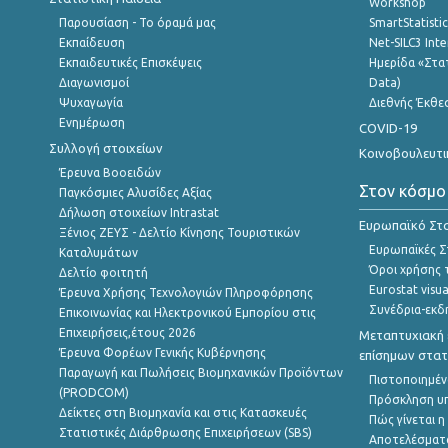
Workshop
Παρουσίαση - Το όραμά μας
SmartStatisti
Εκπαίδευση
Net-SILC3 Int
Εκπαιδευτικές Επισκέψεις
Ημερίδα «Στατ
Διαγωνισμοί
Data)
Ψυχαγωγία
Διεθνής Έκθε
Ενημέρωση
COVID-19
Συλλογή στοιχείων
Κοινοβουλευτι
Έρευνα Βοοειδών
Στον κόσμο
Παγκόσμιες Αλυσίδες Αξίας
Δήλωση στοιχείων Intrastat
Ευρωπαϊκό Στα
Ξένιος ΖΕΥΣ - Δελτίο Κίνησης Τουριστικών
Ευρωπαϊκές Στ
Καταλυμάτων
Όροι χρήσης 
Δελτίο φοιτητή
Eurostat visua
Έρευνα Χρήσης Τεχνολογιών Πληροφόρησης
Συνέδρια-εκδ
Επικοινωνίας και Ηλεκτρονικού Εμπορίου στις
Επιχειρήσεις,έτους 2026
Μεταπτυχιακή 
Έρευνα Φορέων Γενικής Κυβέρνησης
επίσημων στατ
Παραγωγή και Πωλήσεις Βιομηχανικών Προϊόντων
Πιστοποιημέν
(PRODCOM)
Πρόσκληση υ
Δείκτες στη Βιομηχανία και στις Κατασκευές
Πώς γίνεται 
Στατιστικές Διάρθρωσης Επιχειρήσεων (SBS)
Αποτελέσματ