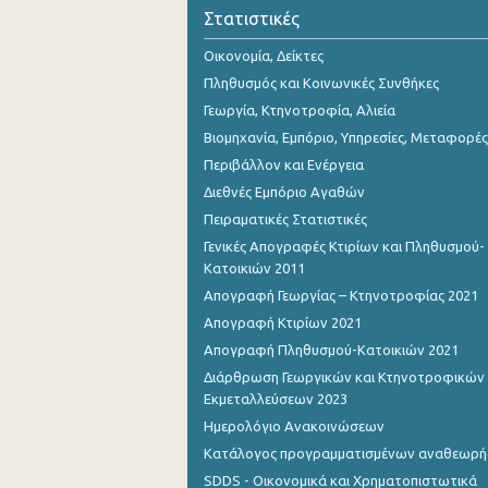
Οκτωβρίου 2023
Στατιστικές
Σεπτεμβρίου 2023
Οικονομία, Δείκτες
Πληθυσμός και Κοινωνικές Συνθήκες
Αυγούστου 2023
Γεωργία, Κτηνοτροφία, Αλιεία
Ιουλίου 2023
Βιομηχανία, Εμπόριο, Υπηρεσίες, Μεταφορές
Περιβάλλον και Ενέργεια
Ιουνίου 2023
Διεθνές Εμπόριο Αγαθών
Μαΐου 2023
Πειραματικές Στατιστικές
Γενικές Απογραφές Κτιρίων και Πληθυσμού-
Απριλίου 2023
Κατοικιών 2011
Μαρτίου 2023
Απογραφή Γεωργίας – Κτηνοτροφίας 2021
Απογραφή Κτιρίων 2021
Φεβρουαρίου 2023
Απογραφή Πληθυσμού-Κατοικιών 2021
Ιανουαρίου 2023
Διάρθρωση Γεωργικών και Κτηνοτροφικών
Εκμεταλλεύσεων 2023
Δεκεμβρίου 2022
Ημερολόγιο Ανακοινώσεων
Νοεμβρίου 2022
Κατάλογος προγραμματισμένων αναθεωρ
SDDS - Οικονομικά και Χρηματοπιστωτικά
Οκτωβρίου 2022