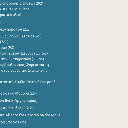
α υποβολής αιτήσεων 2021
ΑΠΘ με EMOS label
ρωτικό υλικό
0
βέρνησης του ΕΣΣ
 Ευρωπαϊκού Στατιστικού
ESSC)
roup (PG)
των Γενικών Διευθυντών των
ιστικών Υπηρεσιών (DGINS)
υμβουλευτικός Φορέας για τη
 στον τομέα της Στατιστικής
ατιστική Συμβουλευτική Επιτροπή
ατιστικό Φόρουμ (ESF)
 Διεθνείς Οργανισμούς
ης Ανάπτυξης (SDGs)
ata Alliance for Children on the Move
ρα Στατιστικής