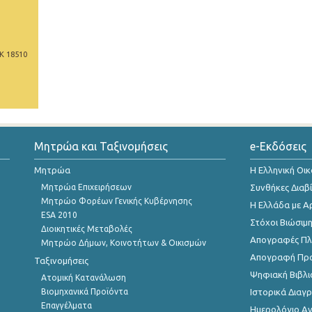
Κ 18510
Μητρώα και Ταξινομήσεις
e-Εκδόσεις
Μητρώα
Η Ελληνική Οι
Μητρώα Επιχειρήσεων
Συνθήκες Διαβ
Μητρώο Φορέων Γενικής Κυβέρνησης
Η Ελλάδα με Α
ESA 2010
Στόχοι Βιώσιμ
Διοικητικές Μεταβολές
Απογραφές Πλη
Μητρώο Δήμων, Κοινοτήτων & Οικισμών
Απογραφή Πρ
Ταξινομήσεις
Ψηφιακή Βιβλι
Ατομική Κατανάλωση
Βιομηχανικά Προϊόντα
Ιστορικά Δια
Επαγγέλματα
Ημερολόγιο Α