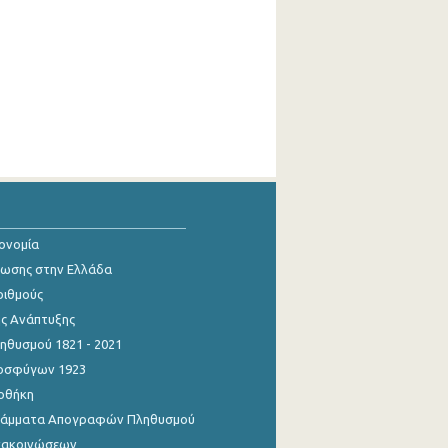
κονομία
ίωσης στην Ελλάδα
ριθμούς
ης Ανάπτυξης
θυσμού 1821 - 2021
οσφύγων 1923
οθήκη
γράμματα Απογραφών Πληθυσμού
νακοινώσεων