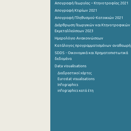
Απογραφή Γεωργίας – Κτηνοτροφίας 2021
Σεπτεμβρίου 2022
Απογραφή Κτιρίων 2021
Απογραφή Πληθυσμού-Κατοικιών 2021
Αυγούστου 2022
Διάρθρωση Γεωργικών και Κτηνοτροφικών
Εκμεταλλεύσεων 2023
Ιουλίου 2022
Ημερολόγιο Ανακοινώσεων
Ιουνίου 2022
Κατάλογος προγραμματισμένων αναθεωρ
Μαΐου 2022
SDDS - Οικονομικά και Χρηματοπιστωτικά
δεδομένα
Απριλίου 2022
Data visualisations
Μαρτίου 2022
Διαδραστικοί χάρτες
Eurostat visualisations
Φεβρουαρίου 2022
Infographics
infographics κατά έτη
Ιανουαρίου 2022
Δεκεμβρίου 2021
Νοεμβρίου 2021
Οκτωβρίου 2021