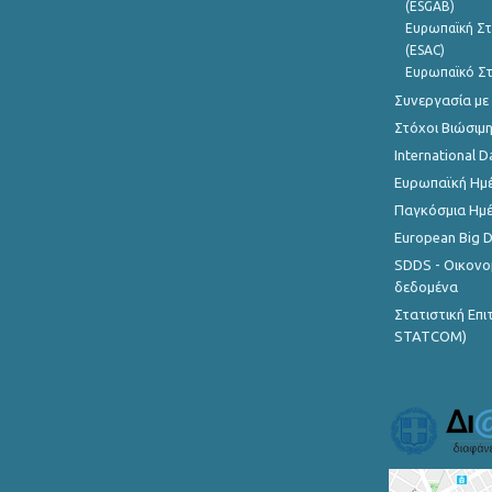
(ESGAB)
Ευρωπαϊκή Στ
(ESAC)
Ευρωπαϊκό Στ
Συνεργασία με
Στόχοι Βιώσιμ
International D
Ευρωπαϊκή Ημέ
Παγκόσμια Ημέ
European Big 
SDDS - Οικονο
δεδομένα
Στατιστική Επ
STATCOM)