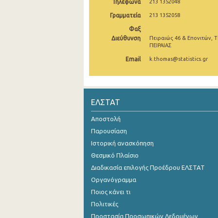
Τηλέφωνα
213 1352048
Οκτωβρίου 2024
Γραμματεία
213 1352058
Φαξ
Σεπτεμβρίου 2024
Διεύθυνση
Πειραιώς 46 & Επονιτών, Τ
ΠΕΙΡΑΙΑΣ
Αυγούστου 2024
Email
k.thomas@statistics.gr
Ιουλίου 2024
Ιουνίου 2024
ΕΛΣΤΑΤ
Μαΐου 2024
Αποστολή
Απριλίου 2024
Παρουσίαση
Μαρτίου 2024
Ιστορική ανασκόπηση
Φεβρουαρίου 2024
Θεσμικό Πλαίσιο
Διαδικασία επιλογής Προέδρου ΕΛΣΤΑΤ
Ιανουαρίου 2024
Οργανόγραμμα
Δεκεμβρίου 2023
Ποιος κάνει τι
Πολιτικές
Νοεμβρίου 2023
Προστασία Προσωπικών Δεδομένων