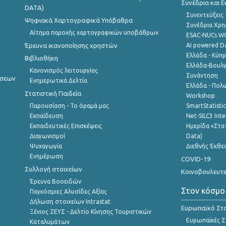
Συνέδρια και 
DATA)
Συνεντεύξεις
Ψηφιακά Χαρτογραφικά Υπόβαθρα
Συνέδρια Χρ
Αίτημα παροχής χαρτογραφικών υποβάθρων
ESAC-NUCs 
Έρευνα ικανοποίησης χρηστών
AI powered Dat
Ελλάδα - Κύπ
Βιβλιοθήκη
Ελλάδα-Βουλγ
Κανονισμός λειτουργίας
Συνάντηση
ήσεων
Ενημερωτικά Δελτία
Ελλάδα - Πολω
Στατιστική Παιδεία
Workshop
Παρουσίαση - Το όραμά μας
SmartStatisti
Εκπαίδευση
Net-SILC3 Int
Εκπαιδευτικές Επισκέψεις
Ημερίδα «Στατ
Διαγωνισμοί
Data)
Ψυχαγωγία
Διεθνής Έκθε
Ενημέρωση
COVID-19
Συλλογή στοιχείων
Κοινοβουλευτι
Έρευνα Βοοειδών
Στον κόσμο
Παγκόσμιες Αλυσίδες Αξίας
Δήλωση στοιχείων Intrastat
Ευρωπαϊκό Στα
Ξένιος ΖΕΥΣ - Δελτίο Κίνησης Τουριστικών
Ευρωπαϊκές Στ
Καταλυμάτων