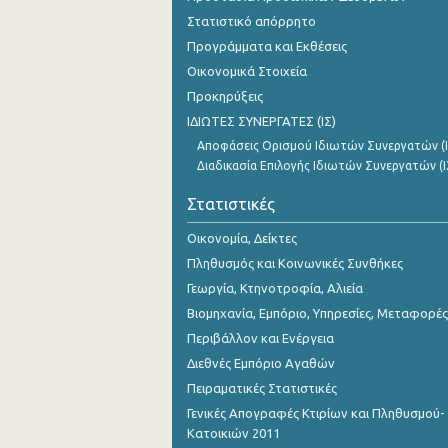
Οκτωβρίου 2023
Στατιστικό απόρρητο
Προγράμματα και Εκθέσεις
Σεπτεμβρίου 2023
Οικονομικά Στοιχεία
Αυγούστου 2023
Προκηρύξεις
ΙΔΙΩΤΕΣ ΣΥΝΕΡΓΑΤΕΣ (ΙΣ)
Ιουλίου 2023
Αποφάσεις Ορισμού Ιδιωτών Συνεργατών (Ι
Ιουνίου 2023
Διαδικασία Επιλογής Ιδιωτών Συνεργατών (Ι
Μαΐου 2023
Στατιστικές
Απριλίου 2023
Οικονομία, Δείκτες
Πληθυσμός και Κοινωνικές Συνθήκες
Μαρτίου 2023
Γεωργία, Κτηνοτροφία, Αλιεία
Φεβρουαρίου 2023
Βιομηχανία, Εμπόριο, Υπηρεσίες, Μεταφορές
Ιανουαρίου 2023
Περιβάλλον και Ενέργεια
Διεθνές Εμπόριο Αγαθών
Δεκεμβρίου 2022
Πειραματικές Στατιστικές
Νοεμβρίου 2022
Γενικές Απογραφές Κτιρίων και Πληθυσμού-
Κατοικιών 2011
Οκτωβρίου 2022