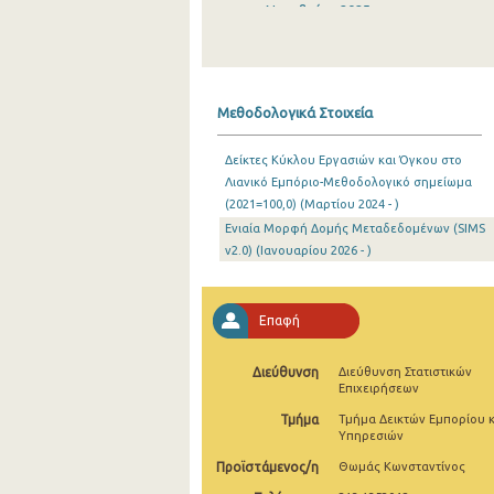
Νοεμβρίου 2025
Οκτωβρίου 2025
Σεπτεμβρίου 2025
Μεθοδολογικά Στοιχεία
Αυγούστου 2025
Δείκτες Κύκλου Εργασιών και Όγκου στο
Ιουλίου 2025
Λιανικό Εμπόριο-Μεθοδολογικό σημείωμα
(2021=100,0) (Μαρτίου 2024 - )
Ιουνίου 2025
Ενιαία Μορφή Δομής Μεταδεδομένων (SIMS
Μαΐου 2025
v2.0) (Ιανουαρίου 2026 - )
Απριλίου 2025
Επαφή
Μαρτίου 2025
Φεβρουαρίου 2025
Διεύθυνση
Διεύθυνση Στατιστικών
Επιχειρήσεων
Ιανουαρίου 2025
Τμήμα
Τμήμα Δεικτών Εμπορίου κ
Υπηρεσιών
Δεκεμβρίου 2024
Προϊστάμενος/η
Θωμάς Κωνσταντίνος
Νοεμβρίου 2024