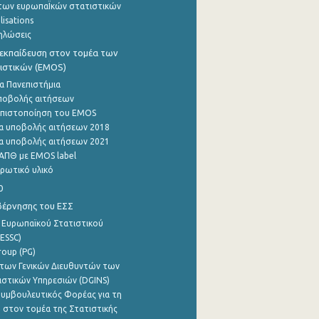
των ευρωπαΪκών στατιστικών
lisations
ηλώσεις
εκπαίδευση στον τομέα των
ιστικών (EMOS)
α Πανεπιστήμια
ποβολής αιτήσεων
η πιστοποίηση του EMOS
α υποβολής αιτήσεων 2018
α υποβολής αιτήσεων 2021
ΑΠΘ με EMOS label
ρωτικό υλικό
0
βέρνησης του ΕΣΣ
 Ευρωπαϊκού Στατιστικού
ESSC)
roup (PG)
των Γενικών Διευθυντών των
ιστικών Υπηρεσιών (DGINS)
υμβουλευτικός Φορέας για τη
 στον τομέα της Στατιστικής