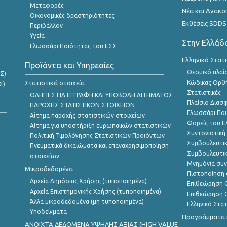
Μεταφορές
Νέα και Ανακο
Οικονομικές δραστηριότητες
Εκθέσεις SDDS
Περιβάλλον
Υγεία
Στην Ελλάδ
Γλωσσάρι Ποιότητας του ΕΣΣ
Ελληνικό Στατ
Προϊόντα και Υπηρεσίες
Θεσμικό πλαί
Σ)
Στατιστικά στοιχεία
Κώδικας Ορθή
Σ)
Στατιστικές
ΟΔΗΓΙΕΣ ΓΙΑ ΕΓΓΡΑΦΗ ΚΑΙ ΥΠΟΒΟΛΗ ΑΙΤΗΜΑΤΟΣ
Πλαίσιο Διασ
ΠΑΡΟΧΗΣ ΣΤΑΤΙΣΤΙΚΩΝ ΣΤΟΙΧΕΙΩΝ
Γλωσσάρι Ποι
Αίτημα παροχής στατιστικών στοιχείων
Φορείς του 
Αίτημα για υποστήριξη ευρωπαϊκών στατιστικών
Συντονιστική
Πολιτική Τιμολόγησης Στατιστικών Προϊόντων
Συμβουλευτικ
Πνευματικά δικαιώματα και επαναχρησιμοποίηση
Συμβουλευτικ
στοιχείων
Μνημόνια συν
Μικροδεδομένα
Πιστοποίηση 
Αρχεία Δημόσιας Χρήσης (τυποποιημένα)
Επιθεώρηση Ο
Αρχεία Επιστημονικής Χρήσης (τυποποιημένα)
Επιθεώρηση Ο
Άλλα μικροδεδομένα (μη τυποποιημένα)
Ελληνικό Στα
Υποδείγματα
Προγράμματα κ
ANOIXTA ΔΕΔΟΜΕΝΑ ΥΨΗΛΗΣ ΑΞΙΑΣ (HIGH VALUE