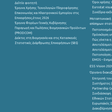
Όροι χρήσης 
Δελτίο φοιτητή
Eurostat visua
Έρευνα Χρήσης Τεχνολογιών Πληροφόρησης
Συνέδρια-εκδ
Επικοινωνίας και Ηλεκτρονικού Εμπορίου στις
Επιχειρήσεις,έτους 2026
Μεταπτυχιακή 
Έρευνα Φορέων Γενικής Κυβέρνησης
επίσημων στατ
Παραγωγή και Πωλήσεις Βιομηχανικών Προϊόντων
Πιστοποιημέν
(PRODCOM)
Πρόσκληση υ
Δείκτες στη Βιομηχανία και στις Κατασκευές
Πώς γίνεται 
Στατιστικές Διάρθρωσης Επιχειρήσεων (SBS)
Αποτελέσματ
Αποτελέσματ
Πιστοποίηση 
EMOS – Ενημε
ESS Vision 202
Όργανα διακυ
Επιτροπή του
Συστήματος (
Partnership G
Συνδιάσκεψη 
Εθνικών Στατ
Ευρωπαϊκός Σ
Διακυβέρνηση