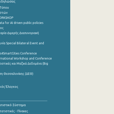
Εκδηλώσεις
 Τύπου
ηστών
WORKSHOP
a for AI driven public policies
ρος
αρία-Διμερής Διασυνοριακή
νία Special Bilateral Event and
cs4SmartCities Conference
ernational Workshop and Conference
ιστικές και Μαζικά Δεδομένα (Big
ση Θεσσαλονίκης (ΔΕΘ)
κός Έλεγχος
τιστικό Σύστημα
ατιστικές - Πίνακες