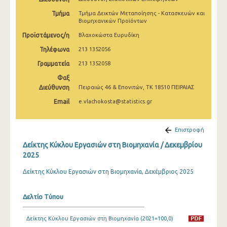
Φεβρουαρίου 2025
Τμήμα
Τμήμα Δεικτών Μεταποίησης - Κατασκευών και
Βιομηχανικών Προϊόντων
Ιανουαρίου 2025
Προϊστάμενος/η
Βλαχοκώστα Ευρυδίκη
Δεκεμβρίου 2024
Τηλέφωνα
213 1352056
Νοεμβρίου 2024
Γραμματεία
213 1352058
Φαξ
Οκτωβρίου 2024
Διεύθυνση
Πειραιώς 46 & Επονιτών, ΤΚ 18510 ΠΕΙΡΑΙΑΣ
Σεπτεμβρίου 2024
Email
e.vlachokosta@statistics.gr
Αυγούστου 2024
Επιστροφή
Ιουλίου 2024
Δείκτης Κύκλου Εργασιών στη Βιομηχανία / Δεκεμβρίου
Ιουνίου 2024
2025
Μαΐου 2024
Δείκτης Κύκλου Εργασιών στη Βιομηχανία, Δεκέμβριος 2025
Απριλίου 2024
Δελτίο Τύπου
Μαρτίου 2024
Δείκτης Κύκλου Εργασιών στη Βιομηχανία (2021=100,0)
Φεβρουαρίου 2024