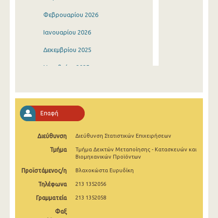
Φεβρουαρίου 2026
Ιανουαρίου 2026
Δεκεμβρίου 2025
Νοεμβρίου 2025
Οκτωβρίου 2025
Σεπτεμβρίου 2025
Επαφή
Αυγούστου 2025
Διεύθυνση
Διεύθυνση Στατιστικών Επιχειρήσεων
Ιουλίου 2025
Τμήμα
Τμήμα Δεικτών Μεταποίησης - Κατασκευών και
Ιουνίου 2025
Βιομηχανικών Προϊόντων
Προϊστάμενος/η
Βλαχοκώστα Ευρυδίκη
Μαΐου 2025
Τηλέφωνα
213 1352056
Απριλίου 2025
Γραμματεία
213 1352058
Μαρτίου 2025
Φαξ