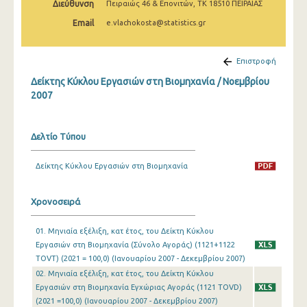
Διεύθυνση
Πειραιώς 46 & Επονιτών, ΤΚ 18510 ΠΕΙΡΑΙΑΣ
Φεβρουαρίου 2025
Email
e.vlachokosta@statistics.gr
Ιανουαρίου 2025
Δεκεμβρίου 2024
Επιστροφή
Δείκτης Κύκλου Εργασιών στη Βιομηχανία / Νοεμβρίου
Νοεμβρίου 2024
2007
Οκτωβρίου 2024
Σεπτεμβρίου 2024
Δελτίο Τύπου
Αυγούστου 2024
Δείκτης Κύκλου Εργασιών στη Βιομηχανία
Ιουλίου 2024
Χρονοσειρά
Ιουνίου 2024
01. Μηνιαία εξέλιξη, κατ έτος, του Δείκτη Κύκλου
Μαΐου 2024
Εργασιών στη Βιομηχανία (Σύνολο Αγοράς) (1121+1122
Απριλίου 2024
TOVT) (2021 = 100,0) (Ιανουαρίου 2007 - Δεκεμβρίου 2007)
02. Μηνιαία εξέλιξη, κατ έτος, του Δείκτη Κύκλου
Μαρτίου 2024
Εργασιών στη Βιομηχανία Εγχώριας Αγοράς (1121 TOVD)
(2021 =100,0) (Ιανουαρίου 2007 - Δεκεμβρίου 2007)
Φεβρουαρίου 2024