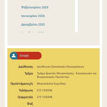
Φεβρουαρίου 2026
Ιανουαρίου 2026
Δεκεμβρίου 2025
Νοεμβρίου 2025
Οκτωβρίου 2025
Σεπτεμβρίου 2025
Επαφή
Αυγούστου 2025
Διεύθυνση
Διεύθυνση Στατιστικών Επιχειρήσεων
Ιουλίου 2025
Τμήμα
Τμήμα Δεικτών Μεταποίησης - Κατασκευών και
Ιουνίου 2025
Βιομηχανικών Προϊόντων
Προϊστάμενος/η
Βλαχοκώστα Ευρυδίκη
Μαΐου 2025
Τηλέφωνα
213 1352056
Απριλίου 2025
Γραμματεία
213 1352058
Μαρτίου 2025
Φαξ