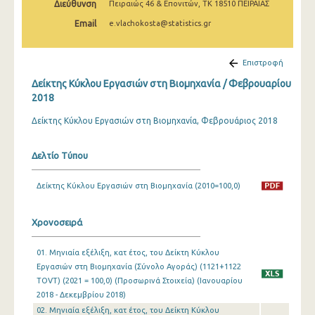
Διεύθυνση
Πειραιώς 46 & Επονιτών, ΤΚ 18510 ΠΕΙΡΑΙΑΣ
Φεβρουαρίου 2025
Email
e.vlachokosta@statistics.gr
Ιανουαρίου 2025
Δεκεμβρίου 2024
Επιστροφή
Δείκτης Κύκλου Εργασιών στη Βιομηχανία / Φεβρουαρίου
Νοεμβρίου 2024
2018
Οκτωβρίου 2024
Δείκτης Κύκλου Εργασιών στη Βιομηχανία, Φεβρουάριος 2018
Σεπτεμβρίου 2024
Δελτίο Τύπου
Αυγούστου 2024
Δείκτης Κύκλου Εργασιών στη Βιομηχανία (2010=100,0)
Ιουλίου 2024
Ιουνίου 2024
Χρονοσειρά
Μαΐου 2024
01. Μηνιαία εξέλιξη, κατ έτος, του Δείκτη Κύκλου
Απριλίου 2024
Εργασιών στη Βιομηχανία (Σύνολο Αγοράς) (1121+1122
TOVT) (2021 = 100,0) (Προσωρινά Στοιχεία) (Ιανουαρίου
Μαρτίου 2024
2018 - Δεκεμβρίου 2018)
02. Μηνιαία εξέλιξη, κατ έτος, του Δείκτη Κύκλου
Φεβρουαρίου 2024