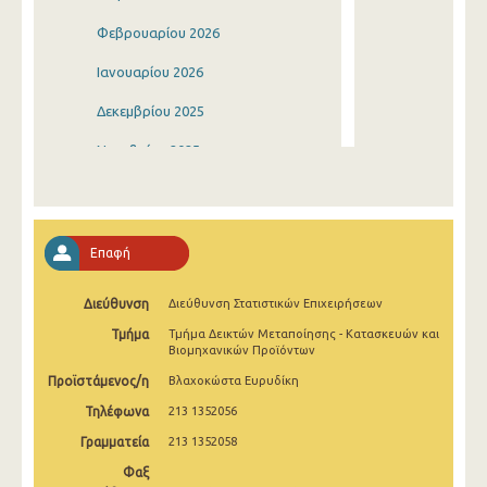
Φεβρουαρίου 2026
Ιανουαρίου 2026
Δεκεμβρίου 2025
Νοεμβρίου 2025
Οκτωβρίου 2025
Σεπτεμβρίου 2025
Επαφή
Αυγούστου 2025
Διεύθυνση
Διεύθυνση Στατιστικών Επιχειρήσεων
Ιουλίου 2025
Τμήμα
Τμήμα Δεικτών Μεταποίησης - Κατασκευών και
Ιουνίου 2025
Βιομηχανικών Προϊόντων
Προϊστάμενος/η
Βλαχοκώστα Ευρυδίκη
Μαΐου 2025
Τηλέφωνα
213 1352056
Απριλίου 2025
Γραμματεία
213 1352058
Μαρτίου 2025
Φαξ