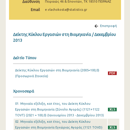
Διεύθυνση
Πειραιώς 46 & Επονιτών, ΤΚ 18510 ΠΕΙΡΑΙΑΣ
Φεβρουαρίου 2025
Email
e.vlachokosta@statistics.gr
Ιανουαρίου 2025
Δεκεμβρίου 2024
Επιστροφή
Δείκτης Κύκλου Εργασιών στη Βιομηχανία / Δεκεμβρίου
Νοεμβρίου 2024
2013
Οκτωβρίου 2024
Σεπτεμβρίου 2024
Δελτίο Τύπου
Αυγούστου 2024
Δείκτης Κύκλου Εργασιών στη Βιομηχανία (2005=100,0)
(Προσωρινά Στοιχεία)
Ιουλίου 2024
Ιουνίου 2024
Χρονοσειρά
Μαΐου 2024
01. Μηνιαία εξέλιξη, κατ έτος, του Δείκτη Κύκλου
Απριλίου 2024
Εργασιών στη Βιομηχανία (Σύνολο Αγοράς) (1121+1122
TOVT) (2021 = 100,0) (Ιανουαρίου 2013 - Δεκεμβρίου 2013)
Μαρτίου 2024
02. Μηνιαία εξέλιξη, κατ έτος, του Δείκτη Κύκλου
Εργασιών στη Βιομηχανία Εγχώριας Αγοράς (1121 TOVD)
Φεβρουαρίου 2024