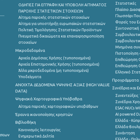
Στατιστικές
ΟΔΗΓΙΕΣ ΓΙΑ ΕΓΓΡΑΦΗ ΚΑΙ ΥΠΟΒΟΛΗ ΑΙΤΗΜΑΤΟΣ
Πλαίσιο Διασ
ΠΑΡΟΧΗΣ ΣΤΑΤΙΣΤΙΚΩΝ ΣΤΟΙΧΕΙΩΝ
Γλωσσάρι Ποι
Αίτημα παροχής στατιστικών στοιχείων
Φορείς του 
Αίτημα για υποστήριξη ευρωπαϊκών στατιστικών
Συντονιστική
Πολιτική Τιμολόγησης Στατιστικών Προϊόντων
Συμβουλευτικ
Πνευματικά δικαιώματα και επαναχρησιμοποίηση
Συμβουλευτικ
στοιχείων
Μνημόνια συν
Μικροδεδομένα
Πιστοποίηση 
Αρχεία Δημόσιας Χρήσης (τυποποιημένα)
Επιθεώρηση Ο
Αρχεία Επιστημονικής Χρήσης (τυποποιημένα)
Επιθεώρηση Ο
Άλλα μικροδεδομένα (μη τυποποιημένα)
Ελληνικό Στα
Υποδείγματα
Προγράμματα κ
ANOIXTA ΔΕΔΟΜΕΝΑ ΥΨΗΛΗΣ ΑΞΙΑΣ (HIGH VALUE
Συνέδρια και 
DATA)
Συνεντεύξεις
Ψηφιακά Χαρτογραφικά Υπόβαθρα
Συνέδρια Χρ
Αίτημα παροχής χαρτογραφικών υποβάθρων
ESAC-NUCs 
Έρευνα ικανοποίησης χρηστών
AI powered Dat
Ελλάδα - Κύπ
Βιβλιοθήκη
Ελλάδα-Βουλγ
Κανονισμός λειτουργίας
Συνάντηση
ήσεων
Ενημερωτικά Δελτία
Ελλάδα - Πολω