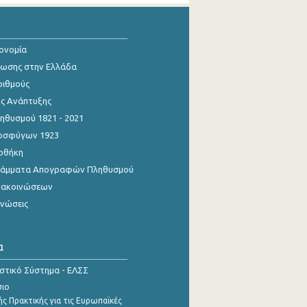
κονομία
ίωσης στην Ελλάδα
ριθμούς
ης Ανάπτυξης
θυσμού 1821 - 2021
οσφύγων 1923
οθήκη
γράμματα Απογραφών Πληθυσμού
νακοινώσεων
ινώσεις
α
ιστικό Σύστημα - ΕΛΣΣ
σιο
ς Πρακτικής για τις Ευρωπαϊκές