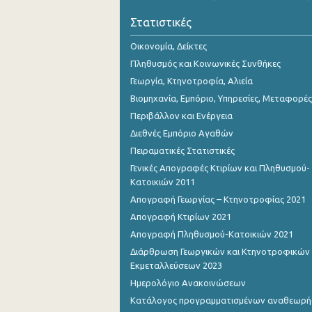
Οκτωβρίου 2023
Στατιστικές
Σεπτεμβρίου 2023
Οικονομία, Δείκτες
Αυγούστου 2023
Πληθυσμός και Κοινωνικές Συνθήκες
Γεωργία, Κτηνοτροφία, Αλιεία
Ιουλίου 2023
Βιομηχανία, Εμπόριο, Υπηρεσίες, Μεταφορές
Ιουνίου 2023
Περιβάλλον και Ενέργεια
Διεθνές Εμπόριο Αγαθών
Μαΐου 2023
Πειραματικές Στατιστικές
Απριλίου 2023
Γενικές Απογραφές Κτιρίων και Πληθυσμού-
Κατοικιών 2011
Μαρτίου 2023
Απογραφή Γεωργίας – Κτηνοτροφίας 2021
Φεβρουαρίου 2023
Απογραφή Κτιρίων 2021
Απογραφή Πληθυσμού-Κατοικιών 2021
Ιανουαρίου 2023
Διάρθρωση Γεωργικών και Κτηνοτροφικών
Δεκεμβρίου 2022
Εκμεταλλεύσεων 2023
Ημερολόγιο Ανακοινώσεων
Νοεμβρίου 2022
Κατάλογος προγραμματισμένων αναθεωρ
Οκτωβρίου 2022