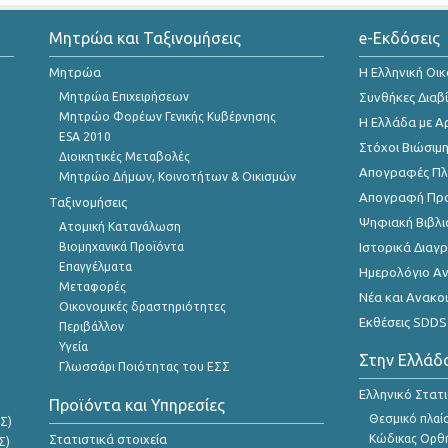
Μητρώα και Ταξινομήσεις
e-Εκδόσεις
Μητρώα
Η Ελληνική Οι
Μητρώα Επιχειρήσεων
Συνθήκες Διαβ
Μητρώο Φορέων Γενικής Κυβέρνησης
Η Ελλάδα με Α
ESA 2010
Στόχοι Βιώσιμ
Διοικητικές Μεταβολές
Απογραφές Πλη
Μητρώο Δήμων, Κοινοτήτων & Οικισμών
Απογραφή Πρ
Ταξινομήσεις
Ψηφιακή Βιβλι
Ατομική Κατανάλωση
Βιομηχανικά Προϊόντα
Ιστορικά Δια
Επαγγέλματα
Ημερολόγιο Α
Μεταφορές
Νέα και Ανακο
Οικονομικές δραστηριότητες
Εκθέσεις SDDS
Περιβάλλον
Υγεία
Στην Ελλάδ
Γλωσσάρι Ποιότητας του ΕΣΣ
Ελληνικό Στατ
Προϊόντα και Υπηρεσίες
Θεσμικό πλαί
Σ)
Στατιστικά στοιχεία
Κώδικας Ορθή
Σ)