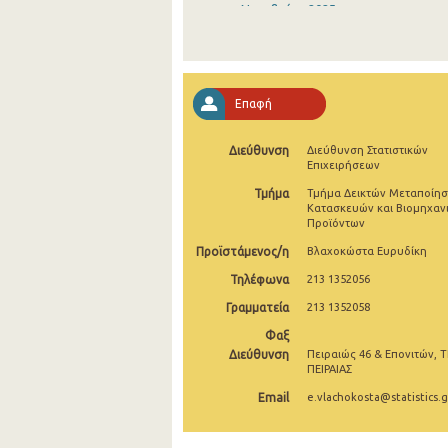
Νοεμβρίου 2025
Οκτωβρίου 2025
Σεπτεμβρίου 2025
Επαφή
Αυγούστου 2025
Διεύθυνση
Διεύθυνση Στατιστικών
Ιουλίου 2025
Επιχειρήσεων
Ιουνίου 2025
Τμήμα
Τμήμα Δεικτών Μεταποίησ
Κατασκευών και Βιομηχαν
Προϊόντων
Μαΐου 2025
Προϊστάμενος/η
Βλαχοκώστα Ευρυδίκη
Απριλίου 2025
Τηλέφωνα
213 1352056
Μαρτίου 2025
Γραμματεία
213 1352058
Φεβρουαρίου 2025
Φαξ
Διεύθυνση
Πειραιώς 46 & Επονιτών, Τ
Ιανουαρίου 2025
ΠΕΙΡΑΙΑΣ
Email
e.vlachokosta@statistics.g
Δεκεμβρίου 2024
Νοεμβρίου 2024