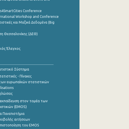
cs4SmartCities Conference
ernational Workshop and Conference
ιστικές και Μαζικά Δεδομένα (Big
ση Θεσσαλονίκης (ΔΕΘ)
κός Έλεγχος
τιστικό Σύστημα
ατιστικές - Πίνακες
των ευρωπαΪκών στατιστικών
lisations
ηλώσεις
εκπαίδευση στον τομέα των
ιστικών (EMOS)
α Πανεπιστήμια
ποβολής αιτήσεων
η πιστοποίηση του EMOS