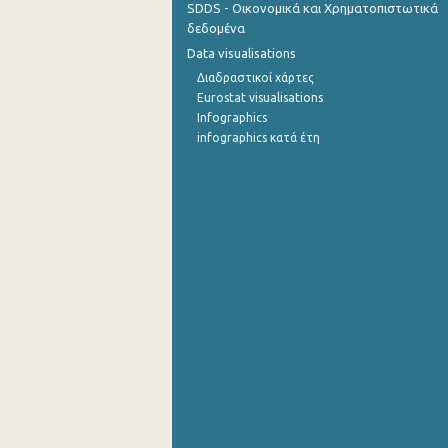
SDDS - Οικονομικά και Χρηματοπιστωτικά
δεδομένα
Σεπτεμβρίου 2022
Data visualisations
Αυγούστου 2022
Διαδραστικοί χάρτες
Eurostat visualisations
Ιουλίου 2022
Infographics
infographics κατά έτη
Ιουνίου 2022
Μαΐου 2022
Απριλίου 2022
Μαρτίου 2022
Φεβρουαρίου 2022
Ιανουαρίου 2022
Δεκεμβρίου 2021
Νοεμβρίου 2021
Οκτωβρίου 2021