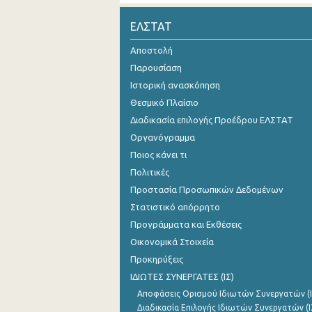
Οκτωβρίου 2024
ΕΛΣΤΑΤ
Σεπτεμβρίου 2024
Αποστολή
Παρουσίαση
Αυγούστου 2024
Ιστορική ανασκόπηση
Ιουλίου 2024
Θεσμικό Πλαίσιο
Διαδικασία επιλογής Προέδρου ΕΛΣΤΑΤ
Ιουνίου 2024
Οργανόγραμμα
Μαΐου 2024
Ποιος κάνει τι
Απριλίου 2024
Πολιτικές
Προστασία Προσωπικών Δεδομένων
Μαρτίου 2024
Στατιστικό απόρρητο
Φεβρουαρίου 2024
Προγράμματα και Εκθέσεις
Οικονομικά Στοιχεία
Ιανουαρίου 2024
Προκηρύξεις
Δεκεμβρίου 2023
ΙΔΙΩΤΕΣ ΣΥΝΕΡΓΑΤΕΣ (ΙΣ)
Αποφάσεις Ορισμού Ιδιωτών Συνεργατών (Ι
Νοεμβρίου 2023
Διαδικασία Επιλογής Ιδιωτών Συνεργατών (Ι