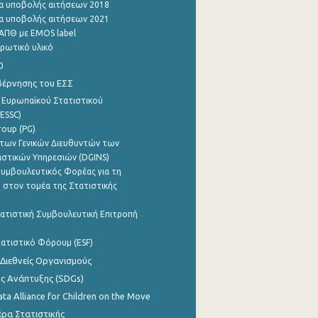
α υποβολής αιτήσεων 2018
α υποβολής αιτήσεων 2021
ΑΠΘ με EMOS label
ρωτικό υλικό
0
βέρνησης του ΕΣΣ
 Ευρωπαϊκού Στατιστικού
ESSC)
roup (PG)
των Γενικών Διευθυντών των
ιστικών Υπηρεσιών (DGINS)
υμβουλευτικός Φορέας για τη
 στον τομέα της Στατιστικής
ατιστική Συμβουλευτική Επιτροπή
ατιστικό Φόρουμ (ESF)
 Διεθνείς Οργανισμούς
ης Ανάπτυξης (SDGs)
ata Alliance for Children on the Move
ρα Στατιστικής