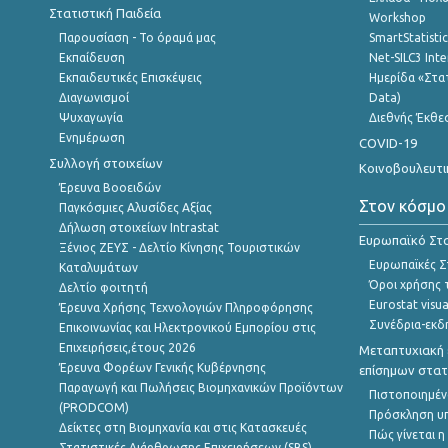
Στατιστική Παιδεία
Workshop
Παρουσίαση - Το όραμά μας
SmartStatisti
Εκπαίδευση
Net-SILC3 Int
Εκπαιδευτικές Επισκέψεις
Ημερίδα «Στατ
Διαγωνισμοί
Data)
Ψυχαγωγία
Διεθνής Έκθε
Ενημέρωση
COVID-19
Συλλογή στοιχείων
Κοινοβουλευτι
Έρευνα Βοοειδών
Στον κόσμο
Παγκόσμιες Αλυσίδες Αξίας
Δήλωση στοιχείων Intrastat
Ευρωπαϊκό Στα
Ξένιος ΖΕΥΣ - Δελτίο Κίνησης Τουριστικών
Ευρωπαϊκές Στ
Καταλυμάτων
Όροι χρήσης 
Δελτίο φοιτητή
Eurostat visua
Έρευνα Χρήσης Τεχνολογιών Πληροφόρησης
Συνέδρια-εκδ
Επικοινωνίας και Ηλεκτρονικού Εμπορίου στις
Επιχειρήσεις,έτους 2026
Μεταπτυχιακή 
Έρευνα Φορέων Γενικής Κυβέρνησης
επίσημων στατ
Παραγωγή και Πωλήσεις Βιομηχανικών Προϊόντων
Πιστοποιημέν
(PRODCOM)
Πρόσκληση υ
Δείκτες στη Βιομηχανία και στις Κατασκευές
Πώς γίνεται 
Στατιστικές Διάρθρωσης Επιχειρήσεων (SBS)