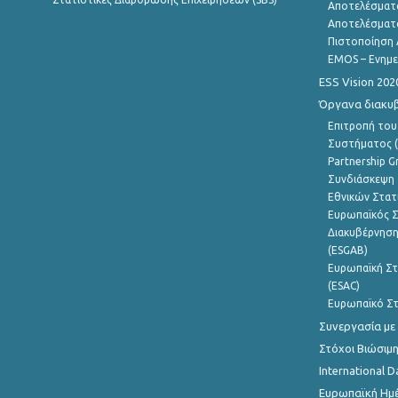
Αποτελέσματ
Αποτελέσματ
Πιστοποίηση 
EMOS – Ενημε
ESS Vision 202
Όργανα διακυ
Επιτροπή του
Συστήματος (
Partnership G
Συνδιάσκεψη 
Εθνικών Στατ
Ευρωπαϊκός Σ
Διακυβέρνηση
(ESGAB)
Ευρωπαϊκή Στ
(ESAC)
Ευρωπαϊκό Στ
Συνεργασία με
Στόχοι Βιώσιμ
International D
Ευρωπαϊκή Ημέ