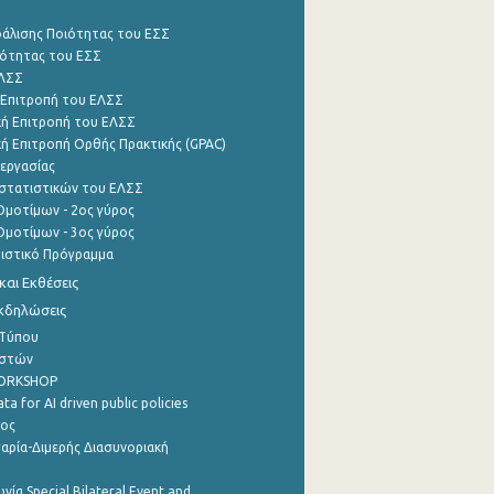
φάλισης Ποιότητας του ΕΣΣ
ότητας του ΕΣΣ
ΕΛΣΣ
 Επιτροπή του ΕΛΣΣ
ή Επιτροπή του ΕΛΣΣ
ή Επιτροπή Ορθής Πρακτικής (GPAC)
εργασίας
στατιστικών του ΕΛΣΣ
μοτίμων - 2ος γύρος
μοτίμων - 3ος γύρος
τιστικό Πρόγραμμα
αι Εκθέσεις
Εκδηλώσεις
 Τύπου
ηστών
WORKSHOP
a for AI driven public policies
ρος
αρία-Διμερής Διασυνοριακή
νία Special Bilateral Event and