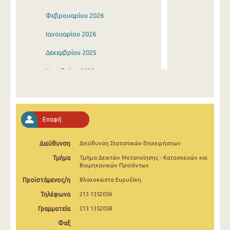
Φεβρουαρίου 2026
Ιανουαρίου 2026
Δεκεμβρίου 2025
Νοεμβρίου 2025
Οκτωβρίου 2025
Σεπτεμβρίου 2025
Επαφή
Αυγούστου 2025
Διεύθυνση
Διεύθυνση Στατιστικών Επιχειρήσεων
Ιουλίου 2025
Τμήμα
Τμήμα Δεικτών Μεταποίησης - Κατασκευών και
Ιουνίου 2025
Βιομηχανικών Προϊόντων
Προϊστάμενος/η
Βλαχοκώστα Ευρυδίκη
Μαΐου 2025
Τηλέφωνα
213 1352056
Απριλίου 2025
Γραμματεία
213 1352058
Μαρτίου 2025
Φαξ