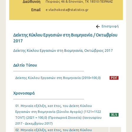
Διεύθυνση
Πειραιώς 46 & Επονιτών, ΤΚ 18510 ΠΕΙΡΑΙΑΣ
Φεβρουαρίου 2025
Email
e.vlachokosta@statistics.gr
Ιανουαρίου 2025
Δεκεμβρίου 2024
Επιστροφή
Δείκτης Κύκλου Εργασιών στη Βιομηχανία / Οκτωβρίου
Νοεμβρίου 2024
2017
Οκτωβρίου 2024
Δείκτης Κύκλου Εργασιών στη Βιομηχανία, Οκτώβριος 2017
Σεπτεμβρίου 2024
Δελτίο Τύπου
Αυγούστου 2024
Δείκτης Κύκλου Εργασιών στη Βιομηχανία (2010=100,0)
Ιουλίου 2024
Ιουνίου 2024
Χρονοσειρά
Μαΐου 2024
01. Μηνιαία εξέλιξη, κατ έτος, του Δείκτη Κύκλου
Απριλίου 2024
Εργασιών στη Βιομηχανία (Σύνολο Αγοράς) (1121+1122
TOVT) (2021 = 100,0) (Προσωρινά Στοιχεία) (Ιανουαρίου
Μαρτίου 2024
2017 - Δεκεμβρίου 2017)
02. Μηνιαία εξέλιξη, κατ έτος, του Δείκτη Κύκλου
Φεβρουαρίου 2024