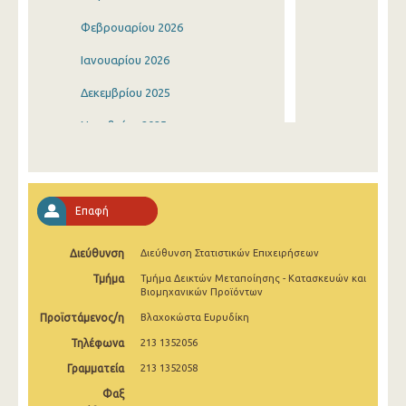
Φεβρουαρίου 2026
Ιανουαρίου 2026
Δεκεμβρίου 2025
Νοεμβρίου 2025
Οκτωβρίου 2025
Σεπτεμβρίου 2025
Επαφή
Αυγούστου 2025
Διεύθυνση
Διεύθυνση Στατιστικών Επιχειρήσεων
Ιουλίου 2025
Τμήμα
Τμήμα Δεικτών Μεταποίησης - Κατασκευών και
Ιουνίου 2025
Βιομηχανικών Προϊόντων
Προϊστάμενος/η
Βλαχοκώστα Ευρυδίκη
Μαΐου 2025
Τηλέφωνα
213 1352056
Απριλίου 2025
Γραμματεία
213 1352058
Μαρτίου 2025
Φαξ