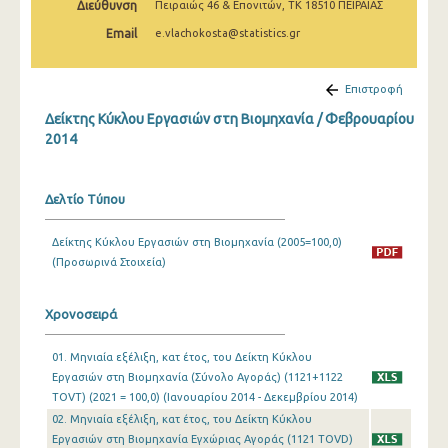
Διεύθυνση
Πειραιώς 46 & Επονιτών, ΤΚ 18510 ΠΕΙΡΑΙΑΣ
Φεβρουαρίου 2025
Email
e.vlachokosta@statistics.gr
Ιανουαρίου 2025
Δεκεμβρίου 2024
Επιστροφή
Δείκτης Κύκλου Εργασιών στη Βιομηχανία / Φεβρουαρίου
Νοεμβρίου 2024
2014
Οκτωβρίου 2024
Σεπτεμβρίου 2024
Δελτίο Τύπου
Αυγούστου 2024
Δείκτης Κύκλου Εργασιών στη Βιομηχανία (2005=100,0)
(Προσωρινά Στοιχεία)
Ιουλίου 2024
Ιουνίου 2024
Χρονοσειρά
Μαΐου 2024
01. Μηνιαία εξέλιξη, κατ έτος, του Δείκτη Κύκλου
Απριλίου 2024
Εργασιών στη Βιομηχανία (Σύνολο Αγοράς) (1121+1122
TOVT) (2021 = 100,0) (Ιανουαρίου 2014 - Δεκεμβρίου 2014)
Μαρτίου 2024
02. Μηνιαία εξέλιξη, κατ έτος, του Δείκτη Κύκλου
Εργασιών στη Βιομηχανία Εγχώριας Αγοράς (1121 TOVD)
Φεβρουαρίου 2024