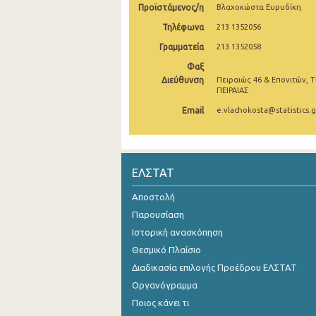
Προϊστάμενος/η
Βλαχοκώστα Ευρυδίκη
Οκτωβρίου 2024
Τηλέφωνα
213 1352056
Σεπτεμβρίου 2024
Γραμματεία
213 1352058
Φαξ
Αυγούστου 2024
Διεύθυνση
Πειραιώς 46 & Επονιτών, Τ
ΠΕΙΡΑΙΑΣ
Ιουλίου 2024
Email
e.vlachokosta@statistics.g
Ιουνίου 2024
Μαΐου 2024
ΕΛΣΤΑΤ
Απριλίου 2024
Αποστολή
Μαρτίου 2024
Παρουσίαση
Φεβρουαρίου 2024
Ιστορική ανασκόπηση
Ιανουαρίου 2024
Θεσμικό Πλαίσιο
Διαδικασία επιλογής Προέδρου ΕΛΣΤΑΤ
Δεκεμβρίου 2023
Οργανόγραμμα
Νοεμβρίου 2023
Ποιος κάνει τι