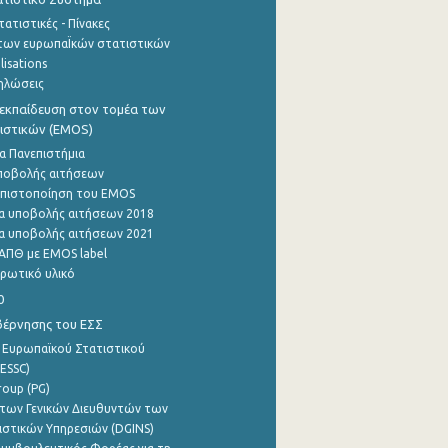
ατιστικές - Πίνακες
των ευρωπαΪκών στατιστικών
lisations
ηλώσεις
εκπαίδευση στον τομέα των
ιστικών (EMOS)
α Πανεπιστήμια
ποβολής αιτήσεων
η πιστοποίηση του EMOS
α υποβολής αιτήσεων 2018
α υποβολής αιτήσεων 2021
ΑΠΘ με EMOS label
ρωτικό υλικό
0
βέρνησης του ΕΣΣ
 Ευρωπαϊκού Στατιστικού
ESSC)
roup (PG)
των Γενικών Διευθυντών των
ιστικών Υπηρεσιών (DGINS)