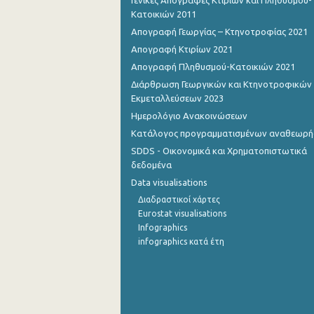
Γενικές Απογραφές Κτιρίων και Πληθυσμού-
Κατοικιών 2011
Σεπτεμβρίου 2022
Απογραφή Γεωργίας – Κτηνοτροφίας 2021
Αυγούστου 2022
Απογραφή Κτιρίων 2021
Απογραφή Πληθυσμού-Κατοικιών 2021
Ιουλίου 2022
Διάρθρωση Γεωργικών και Κτηνοτροφικών
Εκμεταλλεύσεων 2023
Ιουνίου 2022
Ημερολόγιο Ανακοινώσεων
Μαΐου 2022
Κατάλογος προγραμματισμένων αναθεωρ
Απριλίου 2022
SDDS - Οικονομικά και Χρηματοπιστωτικά
δεδομένα
Μαρτίου 2022
Data visualisations
Διαδραστικοί χάρτες
Φεβρουαρίου 2022
Eurostat visualisations
Ιανουαρίου 2022
Infographics
infographics κατά έτη
Δεκεμβρίου 2021
Νοεμβρίου 2021
Οκτωβρίου 2021