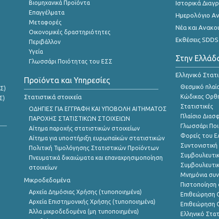
Βιομηχανικά Προϊόντα
Ιστορικά Δια
Επαγγέλματα
Ημερολόγιο Α
Μεταφορές
Νέα και Ανακο
Οικονομικές δραστηριότητες
Εκθέσεις SDDS
Περιβάλλον
Υγεία
Στην Ελλάδ
Γλωσσάρι Ποιότητας του ΕΣΣ
Ελληνικό Στατ
Προϊόντα και Υπηρεσίες
Θεσμικό πλαί
Σ)
Στατιστικά στοιχεία
Κώδικας Ορθή
Σ)
Στατιστικές
ΟΔΗΓΙΕΣ ΓΙΑ ΕΓΓΡΑΦΗ ΚΑΙ ΥΠΟΒΟΛΗ ΑΙΤΗΜΑΤΟΣ
Πλαίσιο Διασ
ΠΑΡΟΧΗΣ ΣΤΑΤΙΣΤΙΚΩΝ ΣΤΟΙΧΕΙΩΝ
Γλωσσάρι Ποι
Αίτημα παροχής στατιστικών στοιχείων
Φορείς του 
Αίτημα για υποστήριξη ευρωπαϊκών στατιστικών
Συντονιστική
Πολιτική Τιμολόγησης Στατιστικών Προϊόντων
Συμβουλευτικ
Πνευματικά δικαιώματα και επαναχρησιμοποίηση
Συμβουλευτικ
στοιχείων
Μνημόνια συν
Μικροδεδομένα
Πιστοποίηση 
Αρχεία Δημόσιας Χρήσης (τυποποιημένα)
Επιθεώρηση Ο
Αρχεία Επιστημονικής Χρήσης (τυποποιημένα)
Επιθεώρηση Ο
Άλλα μικροδεδομένα (μη τυποποιημένα)
Ελληνικό Στα