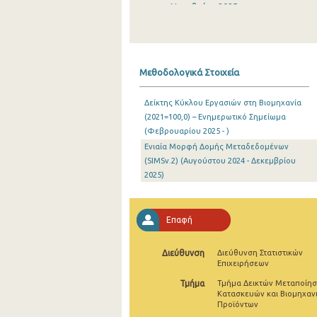
Νοεμβρίου 2025
Οκτωβρίου 2025
Σεπτεμβρίου 2025
Μεθοδολογικά Στοιχεία
Αυγούστου 2025
Δείκτης Κύκλου Εργασιών στη Βιομηχανία
Ιουλίου 2025
(2021=100,0) – Ενημερωτικό Σημείωμα
(Φεβρουαρίου 2025 - )
Ιουνίου 2025
Ενιαία Μορφή Δομής Μεταδεδομένων
Μαΐου 2025
(SIMSv.2) (Αυγούστου 2024 - Δεκεμβρίου
2025)
Απριλίου 2025
Μαρτίου 2025
Επαφή
Φεβρουαρίου 2025
Διεύθυνση
Διεύθυνση Στατιστικών
Ιανουαρίου 2025
Επιχειρήσεων
Τμήμα
Τμήμα Δεικτών Μεταποίησ
Δεκεμβρίου 2024
Κατασκευών και Βιομηχαν
Προϊόντων
Νοεμβρίου 2024