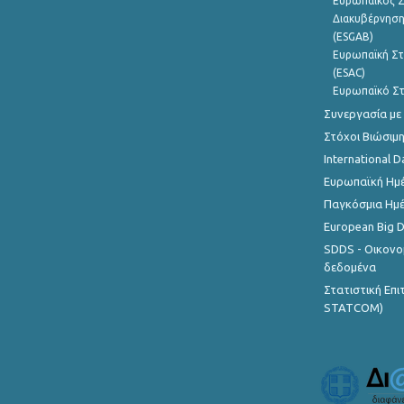
Ευρωπαϊκός Σ
Διακυβέρνηση
(ESGAB)
Ευρωπαϊκή Στ
(ESAC)
Ευρωπαϊκό Στ
Συνεργασία με
Στόχοι Βιώσιμ
International D
Ευρωπαϊκή Ημέ
Παγκόσμια Ημέ
European Big 
SDDS - Οικονο
δεδομένα
Στατιστική Επ
STATCOM)