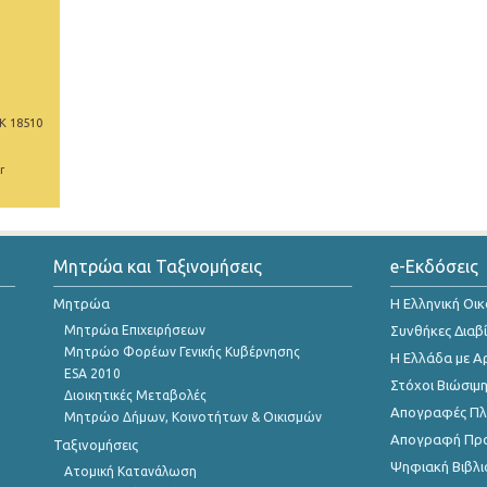
Κ 18510
r
Μητρώα και Ταξινομήσεις
e-Εκδόσεις
Μητρώα
Η Ελληνική Οι
Μητρώα Επιχειρήσεων
Συνθήκες Διαβ
Μητρώο Φορέων Γενικής Κυβέρνησης
Η Ελλάδα με Α
ESA 2010
Στόχοι Βιώσιμ
Διοικητικές Μεταβολές
Απογραφές Πλη
Μητρώο Δήμων, Κοινοτήτων & Οικισμών
Απογραφή Πρ
Ταξινομήσεις
Ψηφιακή Βιβλι
Ατομική Κατανάλωση