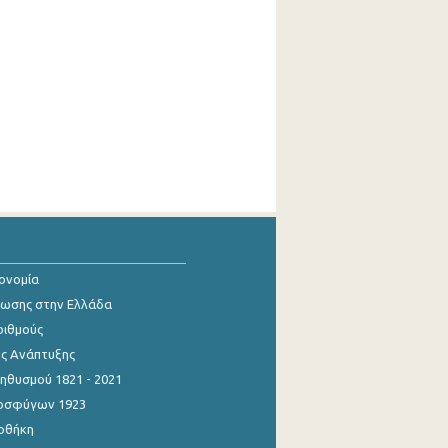
κονομία
ίωσης στην Ελλάδα
ριθμούς
ης Ανάπτυξης
θυσμού 1821 - 2021
οσφύγων 1923
οθήκη