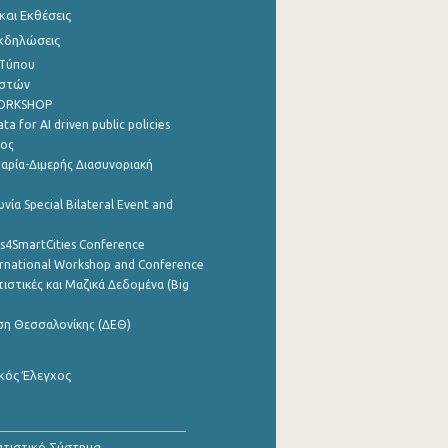
αι Εκθέσεις
Εκδηλώσεις
 Τύπου
ηστών
WORKSHOP
a for AI driven public policies
ρος
αρία-Διμερής Διασυνοριακή
νία Special Bilateral Event and
cs4SmartCities Conference
ernational Workshop and Conference
ιστικές και Μαζικά Δεδομένα (Big
ση Θεσσαλονίκης (ΔΕΘ)
κός Έλεγχος
τιστικό Σύστημα