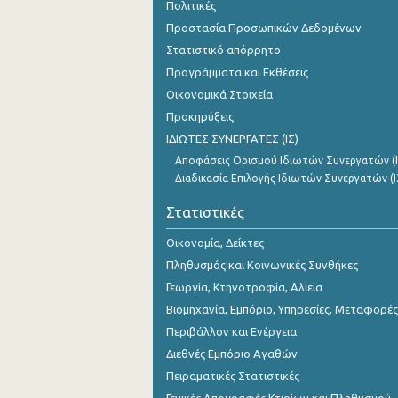
Πολιτικές
Οκτωβρίου 2023
Προστασία Προσωπικών Δεδομένων
Σεπτεμβρίου 2023
Στατιστικό απόρρητο
Προγράμματα και Εκθέσεις
Αυγούστου 2023
Οικονομικά Στοιχεία
Ιουλίου 2023
Προκηρύξεις
ΙΔΙΩΤΕΣ ΣΥΝΕΡΓΑΤΕΣ (ΙΣ)
Ιουνίου 2023
Αποφάσεις Ορισμού Ιδιωτών Συνεργατών (Ι
Μαΐου 2023
Διαδικασία Επιλογής Ιδιωτών Συνεργατών (Ι
Απριλίου 2023
Στατιστικές
Μαρτίου 2023
Οικονομία, Δείκτες
Πληθυσμός και Κοινωνικές Συνθήκες
Φεβρουαρίου 2023
Γεωργία, Κτηνοτροφία, Αλιεία
Ιανουαρίου 2023
Βιομηχανία, Εμπόριο, Υπηρεσίες, Μεταφορές
Περιβάλλον και Ενέργεια
Δεκεμβρίου 2022
Διεθνές Εμπόριο Αγαθών
Νοεμβρίου 2022
Πειραματικές Στατιστικές
Οκτωβρίου 2022