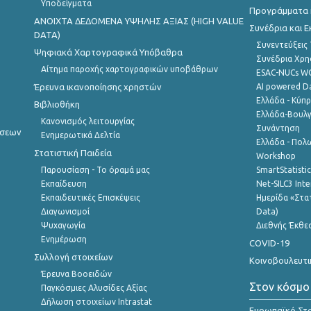
Υποδείγματα
Προγράμματα κ
ANOIXTA ΔΕΔΟΜΕΝΑ ΥΨΗΛΗΣ ΑΞΙΑΣ (HIGH VALUE
Συνέδρια και 
DATA)
Συνεντεύξεις
Ψηφιακά Χαρτογραφικά Υπόβαθρα
Συνέδρια Χρ
Αίτημα παροχής χαρτογραφικών υποβάθρων
ESAC-NUCs 
Έρευνα ικανοποίησης χρηστών
AI powered Dat
Ελλάδα - Κύπ
Βιβλιοθήκη
Ελλάδα-Βουλγ
Κανονισμός λειτουργίας
Συνάντηση
ήσεων
Ενημερωτικά Δελτία
Ελλάδα - Πολω
Στατιστική Παιδεία
Workshop
Παρουσίαση - Το όραμά μας
SmartStatisti
Εκπαίδευση
Net-SILC3 Int
Εκπαιδευτικές Επισκέψεις
Ημερίδα «Στατ
Διαγωνισμοί
Data)
Ψυχαγωγία
Διεθνής Έκθε
Ενημέρωση
COVID-19
Συλλογή στοιχείων
Κοινοβουλευτι
Έρευνα Βοοειδών
Στον κόσμο
Παγκόσμιες Αλυσίδες Αξίας
Δήλωση στοιχείων Intrastat
Ευρωπαϊκό Στα