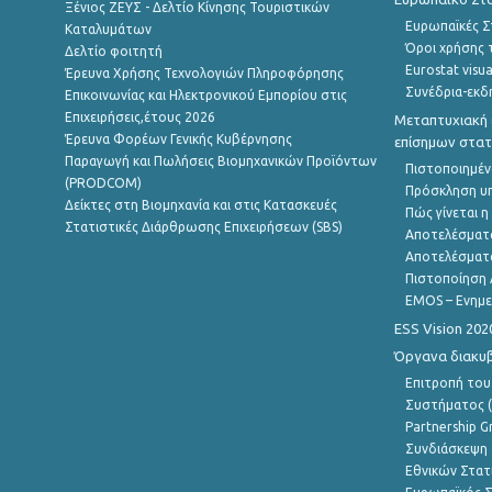
Ξένιος ΖΕΥΣ - Δελτίο Κίνησης Τουριστικών
Ευρωπαϊκές Στ
Καταλυμάτων
Όροι χρήσης 
Δελτίο φοιτητή
Eurostat visua
Έρευνα Χρήσης Τεχνολογιών Πληροφόρησης
Συνέδρια-εκδ
Επικοινωνίας και Ηλεκτρονικού Εμπορίου στις
Επιχειρήσεις,έτους 2026
Μεταπτυχιακή 
Έρευνα Φορέων Γενικής Κυβέρνησης
επίσημων στατ
Παραγωγή και Πωλήσεις Βιομηχανικών Προϊόντων
Πιστοποιημέν
(PRODCOM)
Πρόσκληση υ
Δείκτες στη Βιομηχανία και στις Κατασκευές
Πώς γίνεται 
Στατιστικές Διάρθρωσης Επιχειρήσεων (SBS)
Αποτελέσματ
Αποτελέσματ
Πιστοποίηση 
EMOS – Ενημε
ESS Vision 202
Όργανα διακυ
Επιτροπή του
Συστήματος (
Partnership G
Συνδιάσκεψη 
Εθνικών Στατ