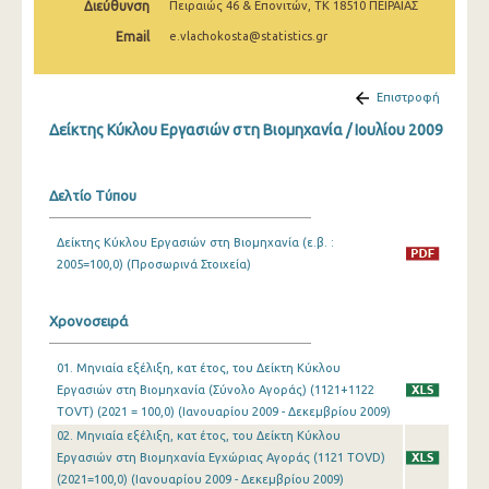
Διεύθυνση
Πειραιώς 46 & Επονιτών, ΤΚ 18510 ΠΕΙΡΑΙΑΣ
Φεβρουαρίου 2025
Email
e.vlachokosta@statistics.gr
Ιανουαρίου 2025
Δεκεμβρίου 2024
Επιστροφή
Δείκτης Κύκλου Εργασιών στη Βιομηχανία / Ιουλίου 2009
Νοεμβρίου 2024
Οκτωβρίου 2024
Δελτίο Τύπου
Σεπτεμβρίου 2024
Δείκτης Κύκλου Εργασιών στη Βιομηχανία (ε.β. :
Αυγούστου 2024
2005=100,0) (Προσωρινά Στοιχεία)
Ιουλίου 2024
Χρονοσειρά
Ιουνίου 2024
01. Μηνιαία εξέλιξη, κατ έτος, του Δείκτη Κύκλου
Μαΐου 2024
Εργασιών στη Βιομηχανία (Σύνολο Αγοράς) (1121+1122
Απριλίου 2024
TOVT) (2021 = 100,0) (Ιανουαρίου 2009 - Δεκεμβρίου 2009)
02. Μηνιαία εξέλιξη, κατ έτος, του Δείκτη Κύκλου
Μαρτίου 2024
Εργασιών στη Βιομηχανία Εγχώριας Αγοράς (1121 TOVD)
(2021=100,0) (Ιανουαρίου 2009 - Δεκεμβρίου 2009)
Φεβρουαρίου 2024