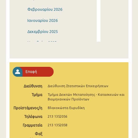
Φεβρουαρίου 2026
Ιανουαρίου 2026
Δεκεμβρίου 2025
Νοεμβρίου 2025
Οκτωβρίου 2025
Σεπτεμβρίου 2025
Επαφή
Αυγούστου 2025
Διεύθυνση
Διεύθυνση Στατιστικών Επιχειρήσεων
Ιουλίου 2025
Τμήμα
Τμήμα Δεικτών Μεταποίησης - Κατασκευών και
Ιουνίου 2025
Βιομηχανικών Προϊόντων
Προϊστάμενος/η
Βλαχοκώστα Ευρυδίκη
Μαΐου 2025
Τηλέφωνα
213 1352056
Απριλίου 2025
Γραμματεία
213 1352058
Μαρτίου 2025
Φαξ