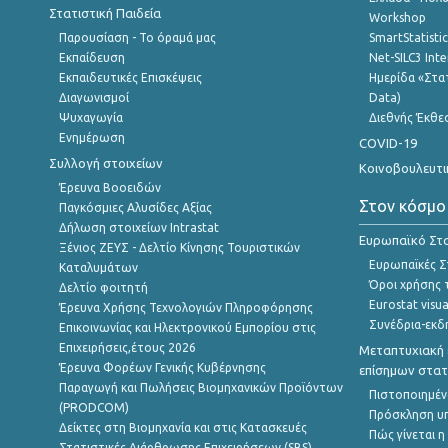
Στατιστική Παιδεία
Workshop
Παρουσίαση - Το όραμά μας
SmartStatisti
Εκπαίδευση
Net-SILC3 Int
Εκπαιδευτικές Επισκέψεις
Ημερίδα «Στατ
Διαγωνισμοί
Data)
Ψυχαγωγία
Διεθνής Έκθε
Ενημέρωση
COVID-19
Συλλογή στοιχείων
Κοινοβουλευτι
Έρευνα Βοοειδών
Στον κόσμο
Παγκόσμιες Αλυσίδες Αξίας
Δήλωση στοιχείων Intrastat
Ευρωπαϊκό Στα
Ξένιος ΖΕΥΣ - Δελτίο Κίνησης Τουριστικών
Ευρωπαϊκές Στ
Καταλυμάτων
Όροι χρήσης 
Δελτίο φοιτητή
Eurostat visua
Έρευνα Χρήσης Τεχνολογιών Πληροφόρησης
Συνέδρια-εκδ
Επικοινωνίας και Ηλεκτρονικού Εμπορίου στις
Επιχειρήσεις,έτους 2026
Μεταπτυχιακή 
Έρευνα Φορέων Γενικής Κυβέρνησης
επίσημων στατ
Παραγωγή και Πωλήσεις Βιομηχανικών Προϊόντων
Πιστοποιημέν
(PRODCOM)
Πρόσκληση υ
Δείκτες στη Βιομηχανία και στις Κατασκευές
Πώς γίνεται 
Στατιστικές Διάρθρωσης Επιχειρήσεων (SBS)