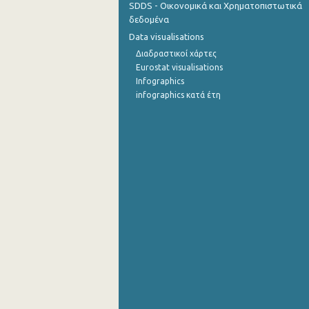
SDDS - Οικονομικά και Χρηματοπιστωτικά
δεδομένα
Σεπτεμβρίου 2022
Data visualisations
Αυγούστου 2022
Διαδραστικοί χάρτες
Eurostat visualisations
Ιουλίου 2022
Infographics
infographics κατά έτη
Ιουνίου 2022
Μαΐου 2022
Απριλίου 2022
Μαρτίου 2022
Φεβρουαρίου 2022
Ιανουαρίου 2022
Δεκεμβρίου 2021
Νοεμβρίου 2021
Οκτωβρίου 2021