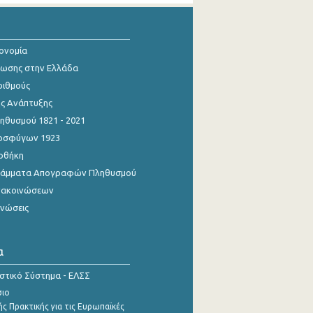
κονομία
ίωσης στην Ελλάδα
ριθμούς
ης Ανάπτυξης
θυσμού 1821 - 2021
οσφύγων 1923
οθήκη
γράμματα Απογραφών Πληθυσμού
νακοινώσεων
ινώσεις
α
ιστικό Σύστημα - ΕΛΣΣ
σιο
ς Πρακτικής για τις Ευρωπαϊκές