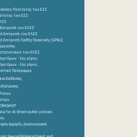
φάλισης Ποιότητας του ΕΣΣ
ότητας του ΕΣΣ
ΕΛΣΣ
 Επιτροπή του ΕΛΣΣ
ή Επιτροπή του ΕΛΣΣ
ή Επιτροπή Ορθής Πρακτικής (GPAC)
εργασίας
στατιστικών του ΕΛΣΣ
μοτίμων - 2ος γύρος
μοτίμων - 3ος γύρος
τιστικό Πρόγραμμα
αι Εκθέσεις
Εκδηλώσεις
 Τύπου
ηστών
WORKSHOP
a for AI driven public policies
ρος
αρία-Διμερής Διασυνοριακή
νία Special Bilateral Event and