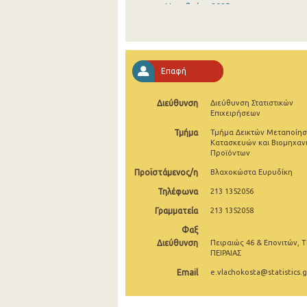
Νοεμβρίου 2025
Οκτωβρίου 2025
Σεπτεμβρίου 2025
Επαφή
Αυγούστου 2025
Διεύθυνση
Διεύθυνση Στατιστικών
Ιουλίου 2025
Επιχειρήσεων
Ιουνίου 2025
Τμήμα
Τμήμα Δεικτών Μεταποίησ
Κατασκευών και Βιομηχαν
Προϊόντων
Μαΐου 2025
Προϊστάμενος/η
Βλαχοκώστα Ευρυδίκη
Απριλίου 2025
Τηλέφωνα
213 1352056
Μαρτίου 2025
Γραμματεία
213 1352058
Φεβρουαρίου 2025
Φαξ
Διεύθυνση
Πειραιώς 46 & Επονιτών, Τ
Ιανουαρίου 2025
ΠΕΙΡΑΙΑΣ
Email
e.vlachokosta@statistics.g
Δεκεμβρίου 2024
Νοεμβρίου 2024