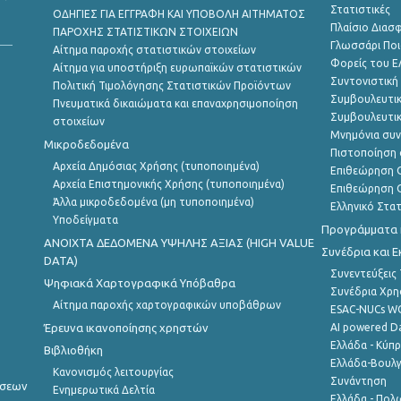
Στατιστικές
ΟΔΗΓΙΕΣ ΓΙΑ ΕΓΓΡΑΦΗ ΚΑΙ ΥΠΟΒΟΛΗ ΑΙΤΗΜΑΤΟΣ
Πλαίσιο Διασ
ΠΑΡΟΧΗΣ ΣΤΑΤΙΣΤΙΚΩΝ ΣΤΟΙΧΕΙΩΝ
Γλωσσάρι Ποι
Αίτημα παροχής στατιστικών στοιχείων
Φορείς του 
Αίτημα για υποστήριξη ευρωπαϊκών στατιστικών
Συντονιστική
Πολιτική Τιμολόγησης Στατιστικών Προϊόντων
Συμβουλευτικ
Πνευματικά δικαιώματα και επαναχρησιμοποίηση
Συμβουλευτικ
στοιχείων
Μνημόνια συν
Μικροδεδομένα
Πιστοποίηση 
Αρχεία Δημόσιας Χρήσης (τυποποιημένα)
Επιθεώρηση Ο
Αρχεία Επιστημονικής Χρήσης (τυποποιημένα)
Επιθεώρηση Ο
Άλλα μικροδεδομένα (μη τυποποιημένα)
Ελληνικό Στα
Υποδείγματα
Προγράμματα κ
ANOIXTA ΔΕΔΟΜΕΝΑ ΥΨΗΛΗΣ ΑΞΙΑΣ (HIGH VALUE
Συνέδρια και 
DATA)
Συνεντεύξεις
Ψηφιακά Χαρτογραφικά Υπόβαθρα
Συνέδρια Χρ
Αίτημα παροχής χαρτογραφικών υποβάθρων
ESAC-NUCs 
Έρευνα ικανοποίησης χρηστών
AI powered Dat
Ελλάδα - Κύπ
Βιβλιοθήκη
Ελλάδα-Βουλγ
Κανονισμός λειτουργίας
Συνάντηση
ήσεων
Ενημερωτικά Δελτία
Ελλάδα - Πολω