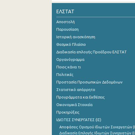
Οκτωβρίου 2024
ΕΛΣΤΑΤ
Σεπτεμβρίου 2024
Αποστολή
Παρουσίαση
Αυγούστου 2024
Ιστορική ανασκόπηση
Ιουλίου 2024
Θεσμικό Πλαίσιο
Διαδικασία επιλογής Προέδρου ΕΛΣΤΑΤ
Ιουνίου 2024
Οργανόγραμμα
Μαΐου 2024
Ποιος κάνει τι
Απριλίου 2024
Πολιτικές
Προστασία Προσωπικών Δεδομένων
Μαρτίου 2024
Στατιστικό απόρρητο
Φεβρουαρίου 2024
Προγράμματα και Εκθέσεις
Οικονομικά Στοιχεία
Ιανουαρίου 2024
Προκηρύξεις
Δεκεμβρίου 2023
ΙΔΙΩΤΕΣ ΣΥΝΕΡΓΑΤΕΣ (ΙΣ)
Αποφάσεις Ορισμού Ιδιωτών Συνεργατών (Ι
Νοεμβρίου 2023
Διαδικασία Επιλογής Ιδιωτών Συνεργατών (Ι