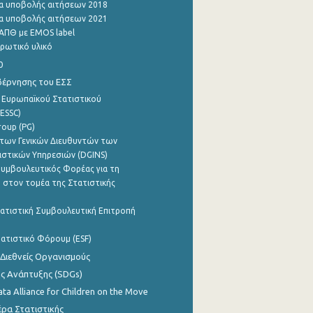
α υποβολής αιτήσεων 2018
α υποβολής αιτήσεων 2021
ΑΠΘ με EMOS label
ρωτικό υλικό
0
βέρνησης του ΕΣΣ
 Ευρωπαϊκού Στατιστικού
ESSC)
roup (PG)
των Γενικών Διευθυντών των
ιστικών Υπηρεσιών (DGINS)
υμβουλευτικός Φορέας για τη
 στον τομέα της Στατιστικής
ατιστική Συμβουλευτική Επιτροπή
ατιστικό Φόρουμ (ESF)
 Διεθνείς Οργανισμούς
ης Ανάπτυξης (SDGs)
ata Alliance for Children on the Move
ρα Στατιστικής