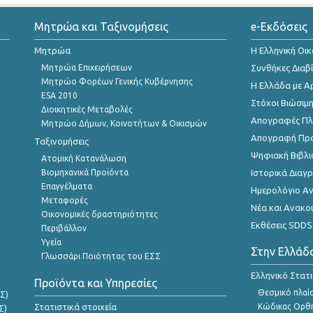
Μητρώα και Ταξινομήσεις
e-Εκδόσεις
Μητρώα
Η Ελληνική Οι
Μητρώα Επιχειρήσεων
Συνθήκες Διαβ
Μητρώο Φορέων Γενικής Κυβέρνησης
Η Ελλάδα με Α
ESA 2010
Στόχοι Βιώσιμ
Διοικητικές Μεταβολές
Απογραφές Πλη
Μητρώο Δήμων, Κοινοτήτων & Οικισμών
Απογραφή Πρ
Ταξινομήσεις
Ψηφιακή Βιβλι
Ατομική Κατανάλωση
Βιομηχανικά Προϊόντα
Ιστορικά Δια
Επαγγέλματα
Ημερολόγιο Α
Μεταφορές
Νέα και Ανακο
Οικονομικές δραστηριότητες
Εκθέσεις SDDS
Περιβάλλον
Υγεία
Στην Ελλάδ
Γλωσσάρι Ποιότητας του ΕΣΣ
Ελληνικό Στατ
Προϊόντα και Υπηρεσίες
Θεσμικό πλαί
Σ)
Στατιστικά στοιχεία
Κώδικας Ορθή
Σ)