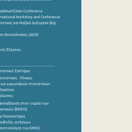
cs4SmartCities Conference
ernational Workshop and Conference
ιστικές και Μαζικά Δεδομένα (Big
ση Θεσσαλονίκης (ΔΕΘ)
κός Έλεγχος
τιστικό Σύστημα
ατιστικές - Πίνακες
των ευρωπαΪκών στατιστικών
lisations
ηλώσεις
εκπαίδευση στον τομέα των
ιστικών (EMOS)
α Πανεπιστήμια
ποβολής αιτήσεων
η πιστοποίηση του EMOS