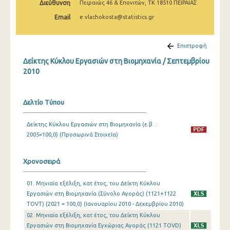
Διεύθυνση
Πειραιώς 46 & Επονιτών, ΤΚ 18510 ΠΕΙΡΑΙΑΣ
Φεβρουαρίου 2025
Email
e.vlachokosta@statistics.gr
Ιανουαρίου 2025
Δεκεμβρίου 2024
Επιστροφή
Δείκτης Κύκλου Εργασιών στη Βιομηχανία / Σεπτεμβρίου
Νοεμβρίου 2024
2010
Οκτωβρίου 2024
Σεπτεμβρίου 2024
Δελτίο Τύπου
Αυγούστου 2024
Δείκτης Κύκλου Εργασιών στη Βιομηχανία (ε.β. :
2005=100,0) (Προσωρινά Στοιχεία)
Ιουλίου 2024
Ιουνίου 2024
Χρονοσειρά
Μαΐου 2024
01. Μηνιαία εξέλιξη, κατ έτος, του Δείκτη Κύκλου
Απριλίου 2024
Εργασιών στη Βιομηχανία (Σύνολο Αγοράς) (1121+1122
TOVT) (2021 = 100,0) (Ιανουαρίου 2010 - Δεκεμβρίου 2010)
Μαρτίου 2024
02. Μηνιαία εξέλιξη, κατ έτος, του Δείκτη Κύκλου
Εργασιών στη Βιομηχανία Εγχώριας Αγοράς (1121 TOVD)
Φεβρουαρίου 2024