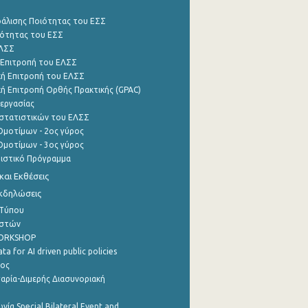
φάλισης Ποιότητας του ΕΣΣ
ότητας του ΕΣΣ
ΕΛΣΣ
 Επιτροπή του ΕΛΣΣ
ή Επιτροπή του ΕΛΣΣ
ή Επιτροπή Ορθής Πρακτικής (GPAC)
εργασίας
στατιστικών του ΕΛΣΣ
μοτίμων - 2ος γύρος
μοτίμων - 3ος γύρος
τιστικό Πρόγραμμα
αι Εκθέσεις
Εκδηλώσεις
 Τύπου
ηστών
WORKSHOP
a for AI driven public policies
ρος
αρία-Διμερής Διασυνοριακή
νία Special Bilateral Event and