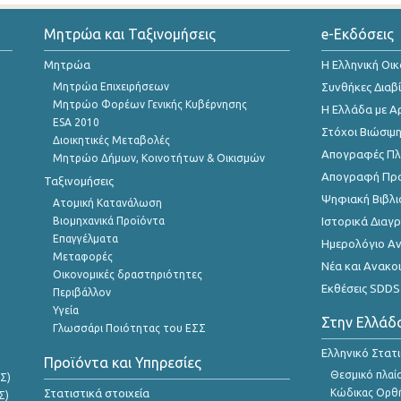
Μητρώα και Ταξινομήσεις
e-Εκδόσεις
Μητρώα
Η Ελληνική Οι
Μητρώα Επιχειρήσεων
Συνθήκες Διαβ
Μητρώο Φορέων Γενικής Κυβέρνησης
Η Ελλάδα με Α
ESA 2010
Στόχοι Βιώσιμ
Διοικητικές Μεταβολές
Απογραφές Πλη
Μητρώο Δήμων, Κοινοτήτων & Οικισμών
Απογραφή Πρ
Ταξινομήσεις
Ψηφιακή Βιβλι
Ατομική Κατανάλωση
Βιομηχανικά Προϊόντα
Ιστορικά Δια
Επαγγέλματα
Ημερολόγιο Α
Μεταφορές
Νέα και Ανακο
Οικονομικές δραστηριότητες
Εκθέσεις SDDS
Περιβάλλον
Υγεία
Στην Ελλάδ
Γλωσσάρι Ποιότητας του ΕΣΣ
Ελληνικό Στατ
Προϊόντα και Υπηρεσίες
Θεσμικό πλαί
Σ)
Στατιστικά στοιχεία
Κώδικας Ορθή
Σ)