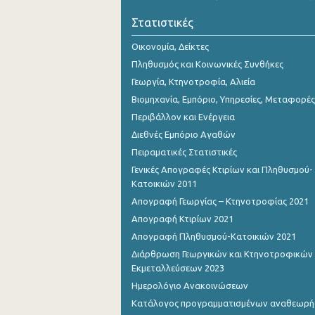
Οκτωβρίου 2023
Στατιστικές
Σεπτεμβρίου 2023
Οικονομία, Δείκτες
Αυγούστου 2023
Πληθυσμός και Κοινωνικές Συνθήκες
Γεωργία, Κτηνοτροφία, Αλιεία
Ιουλίου 2023
Βιομηχανία, Εμπόριο, Υπηρεσίες, Μεταφορές
Ιουνίου 2023
Περιβάλλον και Ενέργεια
Διεθνές Εμπόριο Αγαθών
Μαΐου 2023
Πειραματικές Στατιστικές
Απριλίου 2023
Γενικές Απογραφές Κτιρίων και Πληθυσμού-
Κατοικιών 2011
Μαρτίου 2023
Απογραφή Γεωργίας – Κτηνοτροφίας 2021
Φεβρουαρίου 2023
Απογραφή Κτιρίων 2021
Απογραφή Πληθυσμού-Κατοικιών 2021
Ιανουαρίου 2023
Διάρθρωση Γεωργικών και Κτηνοτροφικών
Δεκεμβρίου 2022
Εκμεταλλεύσεων 2023
Ημερολόγιο Ανακοινώσεων
Νοεμβρίου 2022
Κατάλογος προγραμματισμένων αναθεωρ
Οκτωβρίου 2022