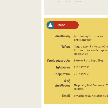
Νοεμβρίου 2025
Οκτωβρίου 2025
Σεπτεμβρίου 2025
Επαφή
Αυγούστου 2025
Διεύθυνση
Διεύθυνση Στατιστικών
Ιουλίου 2025
Επιχειρήσεων
Ιουνίου 2025
Τμήμα
Τμήμα Δεικτών Μεταποίησ
Κατασκευών και Βιομηχαν
Προϊόντων
Μαΐου 2025
Προϊστάμενος/η
Βλαχοκώστα Ευρυδίκη
Απριλίου 2025
Τηλέφωνα
213 1352056
Μαρτίου 2025
Γραμματεία
213 1352058
Φεβρουαρίου 2025
Φαξ
Διεύθυνση
Πειραιώς 46 & Επονιτών, Τ
Ιανουαρίου 2025
ΠΕΙΡΑΙΑΣ
Email
e.vlachokosta@statistics.g
Δεκεμβρίου 2024
Νοεμβρίου 2024