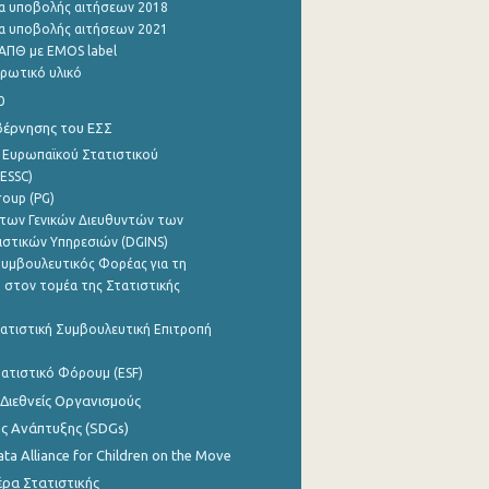
α υποβολής αιτήσεων 2018
α υποβολής αιτήσεων 2021
ΑΠΘ με EMOS label
ρωτικό υλικό
0
βέρνησης του ΕΣΣ
 Ευρωπαϊκού Στατιστικού
ESSC)
roup (PG)
των Γενικών Διευθυντών των
ιστικών Υπηρεσιών (DGINS)
υμβουλευτικός Φορέας για τη
 στον τομέα της Στατιστικής
ατιστική Συμβουλευτική Επιτροπή
ατιστικό Φόρουμ (ESF)
 Διεθνείς Οργανισμούς
ης Ανάπτυξης (SDGs)
ata Alliance for Children on the Move
ρα Στατιστικής