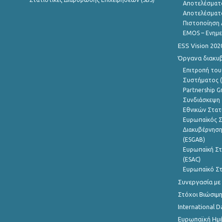
Αποτελέσματ
Αποτελέσματ
Πιστοποίηση 
EMOS – Ενημε
ESS Vision 202
Όργανα διακυ
Επιτροπή του
Συστήματος (
Partnership G
Συνδιάσκεψη 
Εθνικών Στατ
Ευρωπαϊκός Σ
Διακυβέρνηση
(ESGAB)
Ευρωπαϊκή Στ
(ESAC)
Ευρωπαϊκό Στ
Συνεργασία με
Στόχοι Βιώσιμ
International D
Ευρωπαϊκή Ημέ