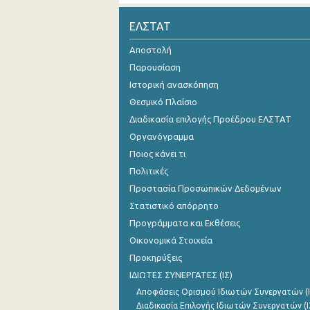
Οκτωβρίου 2024
ΕΛΣΤΑΤ
Σεπτεμβρίου 2024
Αποστολή
Παρουσίαση
Αυγούστου 2024
Ιστορική ανασκόπηση
Ιουλίου 2024
Θεσμικό Πλαίσιο
Διαδικασία επιλογής Προέδρου ΕΛΣΤΑΤ
Ιουνίου 2024
Οργανόγραμμα
Μαΐου 2024
Ποιος κάνει τι
Απριλίου 2024
Πολιτικές
Προστασία Προσωπικών Δεδομένων
Μαρτίου 2024
Στατιστικό απόρρητο
Φεβρουαρίου 2024
Προγράμματα και Εκθέσεις
Οικονομικά Στοιχεία
Ιανουαρίου 2024
Προκηρύξεις
Δεκεμβρίου 2023
ΙΔΙΩΤΕΣ ΣΥΝΕΡΓΑΤΕΣ (ΙΣ)
Αποφάσεις Ορισμού Ιδιωτών Συνεργατών (Ι
Νοεμβρίου 2023
Διαδικασία Επιλογής Ιδιωτών Συνεργατών (Ι