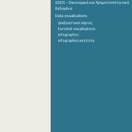
SDDS - Οικονομικά και Χρηματοπιστωτικά
δεδομένα
Σεπτεμβρίου 2022
Data visualisations
Αυγούστου 2022
Διαδραστικοί χάρτες
Eurostat visualisations
Ιουλίου 2022
Infographics
infographics κατά έτη
Ιουνίου 2022
Μαΐου 2022
Απριλίου 2022
Μαρτίου 2022
Φεβρουαρίου 2022
Ιανουαρίου 2022
Δεκεμβρίου 2021
Νοεμβρίου 2021
Οκτωβρίου 2021