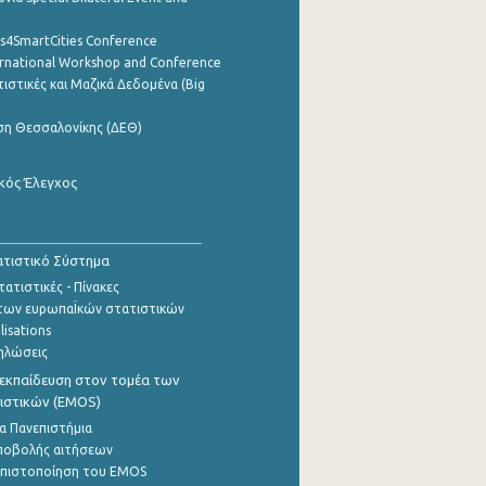
cs4SmartCities Conference
ernational Workshop and Conference
ιστικές και Μαζικά Δεδομένα (Big
ση Θεσσαλονίκης (ΔΕΘ)
κός Έλεγχος
τιστικό Σύστημα
ατιστικές - Πίνακες
των ευρωπαΪκών στατιστικών
lisations
ηλώσεις
εκπαίδευση στον τομέα των
ιστικών (EMOS)
α Πανεπιστήμια
ποβολής αιτήσεων
η πιστοποίηση του EMOS