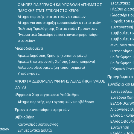
Στατιστικές
ΟΔΗΓΙΕΣ ΓΙΑ ΕΓΓΡΑΦΗ ΚΑΙ ΥΠΟΒΟΛΗ ΑΙΤΗΜΑΤΟΣ
Πλαίσιο Διασ
ΠΑΡΟΧΗΣ ΣΤΑΤΙΣΤΙΚΩΝ ΣΤΟΙΧΕΙΩΝ
Γλωσσάρι Ποι
Αίτημα παροχής στατιστικών στοιχείων
Φορείς του 
Αίτημα για υποστήριξη ευρωπαϊκών στατιστικών
Συντονιστική
Πολιτική Τιμολόγησης Στατιστικών Προϊόντων
Συμβουλευτικ
Πνευματικά δικαιώματα και επαναχρησιμοποίηση
Συμβουλευτικ
στοιχείων
Μνημόνια συν
Μικροδεδομένα
Πιστοποίηση 
Αρχεία Δημόσιας Χρήσης (τυποποιημένα)
Επιθεώρηση Ο
Αρχεία Επιστημονικής Χρήσης (τυποποιημένα)
Επιθεώρηση Ο
Άλλα μικροδεδομένα (μη τυποποιημένα)
Ελληνικό Στα
Υποδείγματα
Προγράμματα κ
ANOIXTA ΔΕΔΟΜΕΝΑ ΥΨΗΛΗΣ ΑΞΙΑΣ (HIGH VALUE
Συνέδρια και 
DATA)
Συνεντεύξεις
Ψηφιακά Χαρτογραφικά Υπόβαθρα
Συνέδρια Χρ
Αίτημα παροχής χαρτογραφικών υποβάθρων
ESAC-NUCs 
Έρευνα ικανοποίησης χρηστών
AI powered Dat
Ελλάδα - Κύπ
Βιβλιοθήκη
Ελλάδα-Βουλγ
Κανονισμός λειτουργίας
Συνάντηση
ήσεων
Ενημερωτικά Δελτία
Ελλάδα - Πολω