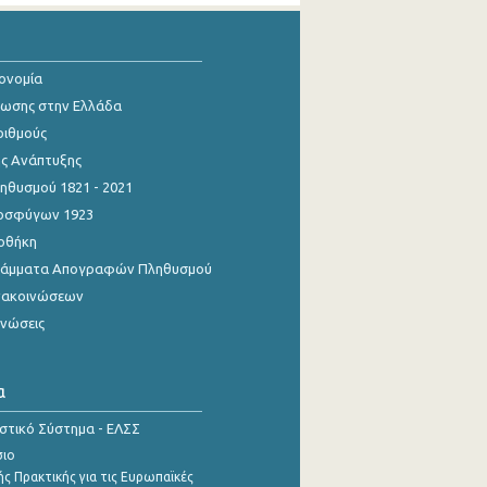
κονομία
ίωσης στην Ελλάδα
ριθμούς
ης Ανάπτυξης
θυσμού 1821 - 2021
οσφύγων 1923
οθήκη
γράμματα Απογραφών Πληθυσμού
νακοινώσεων
ινώσεις
α
ιστικό Σύστημα - ΕΛΣΣ
σιο
ς Πρακτικής για τις Ευρωπαϊκές