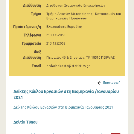
Φεβρουαρίου 2025
Διεύθυνση
Διεύθυνση Στατιστικών Επιχειρήσεων
Τμήμα
Τμήμα Δεικτών Μεταποίησης - Κατασκευών και
Ιανουαρίου 2025
Βιομηχανικών Προϊόντων
Δεκεμβρίου 2024
Προϊστάμενος/η
Βλαχοκώστα Ευρυδίκη
Τηλέφωνα
213 1352056
Νοεμβρίου 2024
Γραμματεία
213 1352058
Οκτωβρίου 2024
Φαξ
Διεύθυνση
Πειραιώς 46 & Επονιτών, ΤΚ 18510 ΠΕΙΡΑΙΑΣ
Σεπτεμβρίου 2024
Email
e.vlachokosta@statistics.gr
Αυγούστου 2024
Ιουλίου 2024
Επιστροφή
Ιουνίου 2024
Δείκτης Κύκλου Εργασιών στη Βιομηχανία / Ιανουαρίου
2021
Μαΐου 2024
Δείκτης Κύκλου Εργασιών στη Βιομηχανία, Ιανουάριος 2021
Απριλίου 2024
Δελτίο Τύπου
Μαρτίου 2024
Φεβρουαρίου 2024