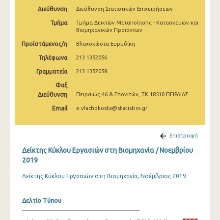
Φεβρουαρίου 2025
Διεύθυνση
Διεύθυνση Στατιστικών Επιχειρήσεων
Τμήμα
Τμήμα Δεικτών Μεταποίησης - Κατασκευών και
Ιανουαρίου 2025
Βιομηχανικών Προϊόντων
Δεκεμβρίου 2024
Προϊστάμενος/η
Βλαχοκώστα Ευρυδίκη
Τηλέφωνα
213 1352056
Νοεμβρίου 2024
Γραμματεία
213 1352058
Οκτωβρίου 2024
Φαξ
Διεύθυνση
Πειραιώς 46 & Επονιτών, ΤΚ 18510 ΠΕΙΡΑΙΑΣ
Σεπτεμβρίου 2024
Email
e.vlachokosta@statistics.gr
Αυγούστου 2024
Ιουλίου 2024
Επιστροφή
Ιουνίου 2024
Δείκτης Κύκλου Εργασιών στη Βιομηχανία / Νοεμβρίου
2019
Μαΐου 2024
Δείκτης Κύκλου Εργασιών στη Βιομηχανία, Νοέμβριος 2019
Απριλίου 2024
Δελτίο Τύπου
Μαρτίου 2024
Φεβρουαρίου 2024