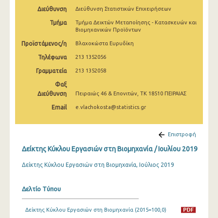
Φεβρουαρίου 2025
Διεύθυνση
Διεύθυνση Στατιστικών Επιχειρήσεων
Τμήμα
Τμήμα Δεικτών Μεταποίησης - Κατασκευών και
Ιανουαρίου 2025
Βιομηχανικών Προϊόντων
Δεκεμβρίου 2024
Προϊστάμενος/η
Βλαχοκώστα Ευρυδίκη
Τηλέφωνα
213 1352056
Νοεμβρίου 2024
Γραμματεία
213 1352058
Οκτωβρίου 2024
Φαξ
Διεύθυνση
Πειραιώς 46 & Επονιτών, ΤΚ 18510 ΠΕΙΡΑΙΑΣ
Σεπτεμβρίου 2024
Email
e.vlachokosta@statistics.gr
Αυγούστου 2024
Ιουλίου 2024
Επιστροφή
Ιουνίου 2024
Δείκτης Κύκλου Εργασιών στη Βιομηχανία / Ιουλίου 2019
Μαΐου 2024
Δείκτης Κύκλου Εργασιών στη Βιομηχανία, Ιούλιος 2019
Απριλίου 2024
Δελτίο Τύπου
Μαρτίου 2024
Δείκτης Κύκλου Εργασιών στη Βιομηχανία (2015=100,0)
Φεβρουαρίου 2024