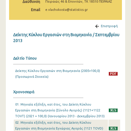
Διεύθυνση
Πειραιώς 46 & Επονιτών, ΤΚ 18510 ΠΕΙΡΑΙΑΣ
Φεβρουαρίου 2025
Email
e.vlachokosta@statistics.gr
Ιανουαρίου 2025
Δεκεμβρίου 2024
Επιστροφή
Δείκτης Κύκλου Εργασιών στη Βιομηχανία / Σεπτεμβρίου
Νοεμβρίου 2024
2013
Οκτωβρίου 2024
Σεπτεμβρίου 2024
Δελτίο Τύπου
Αυγούστου 2024
Δείκτης Κύκλου Εργασιών στη Βιομηχανία (2005=100,0)
(Προσωρινά Στοιχεία)
Ιουλίου 2024
Ιουνίου 2024
Χρονοσειρά
Μαΐου 2024
01. Μηνιαία εξέλιξη, κατ έτος, του Δείκτη Κύκλου
Απριλίου 2024
Εργασιών στη Βιομηχανία (Σύνολο Αγοράς) (1121+1122
TOVT) (2021 = 100,0) (Ιανουαρίου 2013 - Δεκεμβρίου 2013)
Μαρτίου 2024
02. Μηνιαία εξέλιξη, κατ έτος, του Δείκτη Κύκλου
Εργασιών στη Βιομηχανία Εγχώριας Αγοράς (1121 TOVD)
Φεβρουαρίου 2024