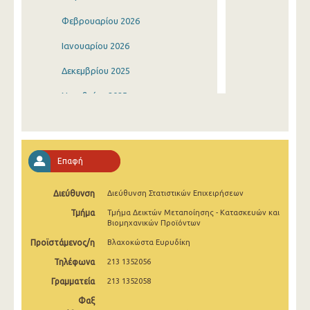
Φεβρουαρίου 2026
Ιανουαρίου 2026
Δεκεμβρίου 2025
Νοεμβρίου 2025
Οκτωβρίου 2025
Σεπτεμβρίου 2025
Επαφή
Αυγούστου 2025
Διεύθυνση
Διεύθυνση Στατιστικών Επιχειρήσεων
Ιουλίου 2025
Τμήμα
Τμήμα Δεικτών Μεταποίησης - Κατασκευών και
Ιουνίου 2025
Βιομηχανικών Προϊόντων
Προϊστάμενος/η
Βλαχοκώστα Ευρυδίκη
Μαΐου 2025
Τηλέφωνα
213 1352056
Απριλίου 2025
Γραμματεία
213 1352058
Μαρτίου 2025
Φαξ