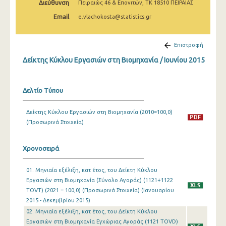
Διεύθυνση
Πειραιώς 46 & Επονιτών, ΤΚ 18510 ΠΕΙΡΑΙΑΣ
Φεβρουαρίου 2025
Email
e.vlachokosta@statistics.gr
Ιανουαρίου 2025
Δεκεμβρίου 2024
Επιστροφή
Δείκτης Κύκλου Εργασιών στη Βιομηχανία / Ιουνίου 2015
Νοεμβρίου 2024
Οκτωβρίου 2024
Δελτίο Τύπου
Σεπτεμβρίου 2024
Δείκτης Κύκλου Εργασιών στη Βιομηχανία (2010=100,0)
Αυγούστου 2024
(Προσωρινά Στοιχεία)
Ιουλίου 2024
Χρονοσειρά
Ιουνίου 2024
01. Μηνιαία εξέλιξη, κατ έτος, του Δείκτη Κύκλου
Μαΐου 2024
Εργασιών στη Βιομηχανία (Σύνολο Αγοράς) (1121+1122
Απριλίου 2024
TOVT) (2021 = 100,0) (Προσωρινά Στοιχεία) (Ιανουαρίου
2015 - Δεκεμβρίου 2015)
Μαρτίου 2024
02. Μηνιαία εξέλιξη, κατ έτος, του Δείκτη Κύκλου
Εργασιών στη Βιομηχανία Εγχώριας Αγοράς (1121 TOVD)
Φεβρουαρίου 2024