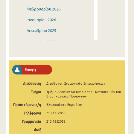
Φεβρουαρίου 2026
Ιανουαρίου 2026
Δεκεμβρίου 2025
Νοεμβρίου 2025
Οκτωβρίου 2025
Σεπτεμβρίου 2025
Επαφή
Αυγούστου 2025
Διεύθυνση
Διεύθυνση Στατιστικών Επιχειρήσεων
Ιουλίου 2025
Τμήμα
Τμήμα Δεικτών Μεταποίησης - Κατασκευών και
Ιουνίου 2025
Βιομηχανικών Προϊόντων
Προϊστάμενος/η
Βλαχοκώστα Ευρυδίκη
Μαΐου 2025
Τηλέφωνα
213 1352056
Απριλίου 2025
Γραμματεία
213 1352058
Μαρτίου 2025
Φαξ