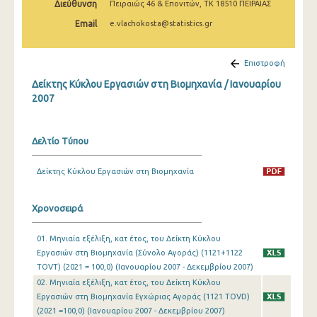
Διεύθυνση
Πειραιώς 46 & Επονιτών, ΤΚ 18510 ΠΕΙΡΑΙΑΣ
Φεβρουαρίου 2025
Email
e.vlachokosta@statistics.gr
Ιανουαρίου 2025
Δεκεμβρίου 2024
Επιστροφή
Δείκτης Κύκλου Εργασιών στη Βιομηχανία / Ιανουαρίου
Νοεμβρίου 2024
2007
Οκτωβρίου 2024
Σεπτεμβρίου 2024
Δελτίο Τύπου
Αυγούστου 2024
Δείκτης Κύκλου Εργασιών στη Βιομηχανία
Ιουλίου 2024
Χρονοσειρά
Ιουνίου 2024
01. Μηνιαία εξέλιξη, κατ έτος, του Δείκτη Κύκλου
Μαΐου 2024
Εργασιών στη Βιομηχανία (Σύνολο Αγοράς) (1121+1122
Απριλίου 2024
TOVT) (2021 = 100,0) (Ιανουαρίου 2007 - Δεκεμβρίου 2007)
02. Μηνιαία εξέλιξη, κατ έτος, του Δείκτη Κύκλου
Μαρτίου 2024
Εργασιών στη Βιομηχανία Εγχώριας Αγοράς (1121 TOVD)
(2021 =100,0) (Ιανουαρίου 2007 - Δεκεμβρίου 2007)
Φεβρουαρίου 2024