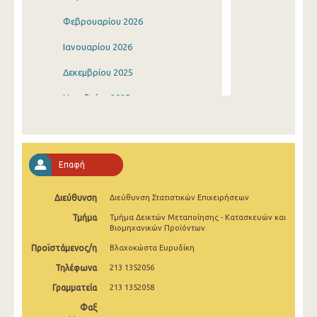
Φεβρουαρίου 2026
Ιανουαρίου 2026
Δεκεμβρίου 2025
Νοεμβρίου 2025
Οκτωβρίου 2025
Σεπτεμβρίου 2025
Επαφή
Αυγούστου 2025
Διεύθυνση
Διεύθυνση Στατιστικών Επιχειρήσεων
Ιουλίου 2025
Τμήμα
Τμήμα Δεικτών Μεταποίησης - Κατασκευών και
Ιουνίου 2025
Βιομηχανικών Προϊόντων
Προϊστάμενος/η
Βλαχοκώστα Ευρυδίκη
Μαΐου 2025
Τηλέφωνα
213 1352056
Απριλίου 2025
Γραμματεία
213 1352058
Μαρτίου 2025
Φαξ