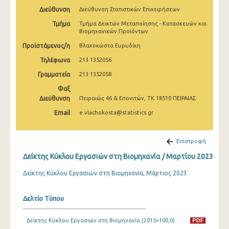
Φεβρουαρίου 2025
Διεύθυνση
Διεύθυνση Στατιστικών Επιχειρήσεων
Τμήμα
Τμήμα Δεικτών Μεταποίησης - Κατασκευών και
Ιανουαρίου 2025
Βιομηχανικών Προϊόντων
Δεκεμβρίου 2024
Προϊστάμενος/η
Βλαχοκώστα Ευρυδίκη
Τηλέφωνα
213 1352056
Νοεμβρίου 2024
Γραμματεία
213 1352058
Οκτωβρίου 2024
Φαξ
Διεύθυνση
Πειραιώς 46 & Επονιτών, ΤΚ 18510 ΠΕΙΡΑΙΑΣ
Σεπτεμβρίου 2024
Email
e.vlachokosta@statistics.gr
Αυγούστου 2024
Ιουλίου 2024
Επιστροφή
Ιουνίου 2024
Δείκτης Κύκλου Εργασιών στη Βιομηχανία / Μαρτίου 2023
Μαΐου 2024
Δείκτης Κύκλου Εργασιών στη Βιομηχανία, Μάρτιος 2023
Απριλίου 2024
Δελτίο Τύπου
Μαρτίου 2024
Δείκτης Κύκλου Εργασιών στη Βιομηχανία (2015=100,0)
Φεβρουαρίου 2024